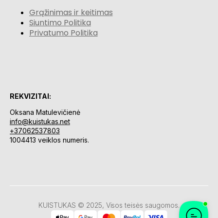
Grąžinimas ir keitimas
Siuntimo Politika
Privatumo Politika
REKVIZITAI:
Oksana Matulevičienė
info@kuistukas.net
+37062537803
1004413 veiklos numeris.
KUISTUKAS © 2025, Visos teisės saugomos.