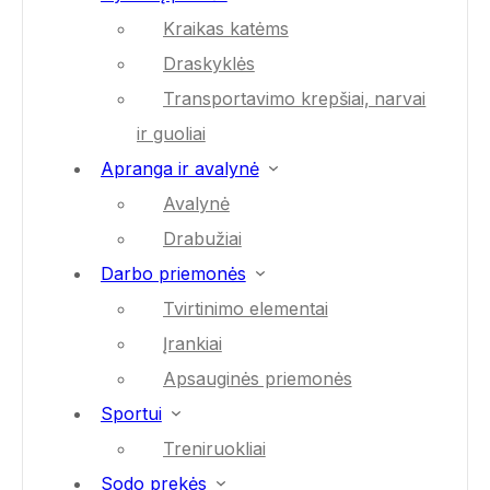
Kraikas katėms
Draskyklės
Transportavimo krepšiai, narvai
ir guoliai
Apranga ir avalynė
Avalynė
Drabužiai
Darbo priemonės
Tvirtinimo elementai
Įrankiai
Apsauginės priemonės
Sportui
Treniruokliai
Sodo prekės