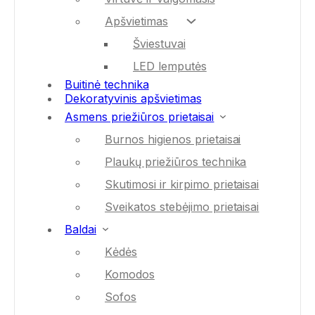
Apšvietimas
Šviestuvai
LED lemputės
Buitinė technika
Dekoratyvinis apšvietimas
Asmens priežiūros prietaisai
Burnos higienos prietaisai
Plaukų priežiūros technika
Skutimosi ir kirpimo prietaisai
Sveikatos stebėjimo prietaisai
Baldai
Kėdės
Komodos
Sofos