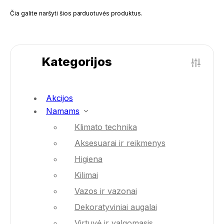
Čia galite naršyti šios parduotuvės produktus.
Kategorijos
Akcijos
Namams
Klimato technika
Aksesuarai ir reikmenys
Higiena
Kilimai
Vazos ir vazonai
Dekoratyviniai augalai
Virtuvė ir valgomasis