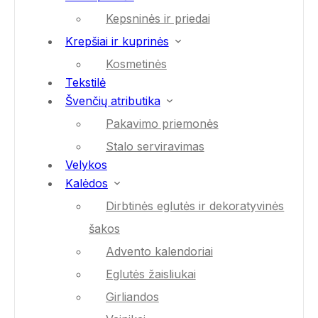
Kepsninės ir priedai
Krepšiai ir kuprinės
Kosmetinės
Tekstilė
Švenčių atributika
Pakavimo priemonės
Stalo serviravimas
Velykos
Kalėdos
Dirbtinės eglutės ir dekoratyvinės
šakos
Advento kalendoriai
Eglutės žaisliukai
Girliandos