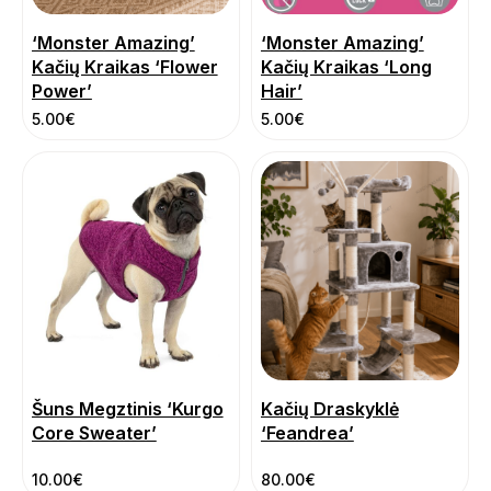
‘Monster Amazing’
‘Monster Amazing’
Kačių Kraikas ‘Flower
Kačių Kraikas ‘Long
Power’
Hair’
5.00
€
5.00
€
Šuns Megztinis ‘Kurgo
Kačių Draskyklė
Core Sweater’
‘Feandrea’
10.00
€
80.00
€