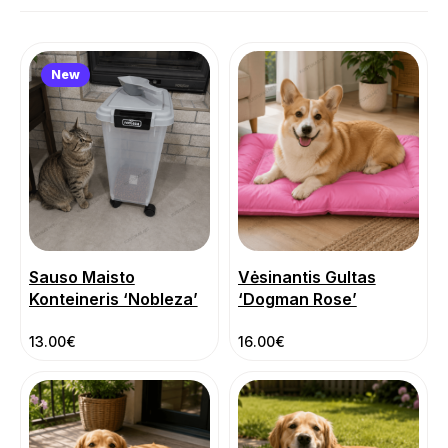
New
Sauso Maisto
Vėsinantis Gultas
Konteineris ‘Nobleza’
‘Dogman Rose’
13.00
€
16.00
€