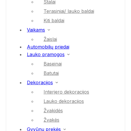
Stalai
Terasiniai/ lauko baldai
Kiti baldai
Vaikams
Žaislai
Automobilių priedai
Lauko pramogos
Baseinai
Batutai
Dekoracijos
Interjero dekoracijos
Lauko dekoracijos
Žvakidės
Žvakės
Gyvūnų prekės