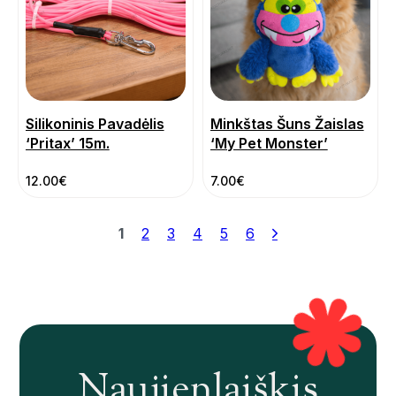
Silikoninis Pavadėlis
Minkštas Šuns Žaislas
‘Pritax’ 15m.
‘My Pet Monster’
12.00
€
7.00
€
1
2
3
4
5
6
Naujienlaiškis