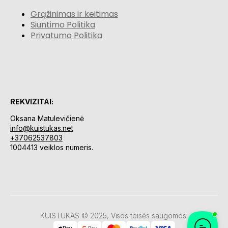
Grąžinimas ir keitimas
Siuntimo Politika
Privatumo Politika
REKVIZITAI:
Oksana Matulevičienė
info@kuistukas.net
+37062537803
1004413 veiklos numeris.
KUISTUKAS © 2025, Visos teisės saugomos.