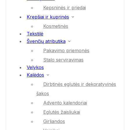
Kepsninės ir priedai
Krepšiai ir kuprinės
Kosmetinės
Tekstilė
Švenčių atributika
Pakavimo priemonės
Stalo serviravimas
Velykos
Kalėdos
Dirbtinės eglutės ir dekoratyvinės
šakos
Advento kalendoriai
Eglutės žaisliukai
Girliandos