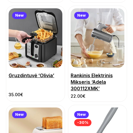
New
New
Gruzdintuvė ‘Olivia’
Rankinis Elektrinis
Mikseris ‘Adela
300112XMK’
35.00
€
22.00
€
New
New
-30%