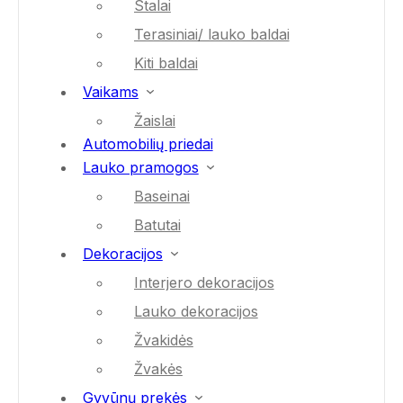
Stalai
Terasiniai/ lauko baldai
Kiti baldai
Vaikams
Žaislai
Automobilių priedai
Lauko pramogos
Baseinai
Batutai
Dekoracijos
Interjero dekoracijos
Lauko dekoracijos
Žvakidės
Žvakės
Gyvūnų prekės