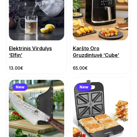
Elektrinis Virdulys
Karšto Oro
‘Elfin’
Gruzdintuvė ‘Cube’
13.00
€
65.00
€
New
New