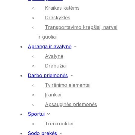
Kraikas katėms
Draskyklės
Transportavimo krepšiai, narvai
ir guoliai
Apranga ir avalynė
Avalynė
Drabužiai
Darbo priemonės
Tvirtinimo elementai
Įrankiai
Apsauginės priemonės
Sportui
Treniruokliai
Sodo prekės