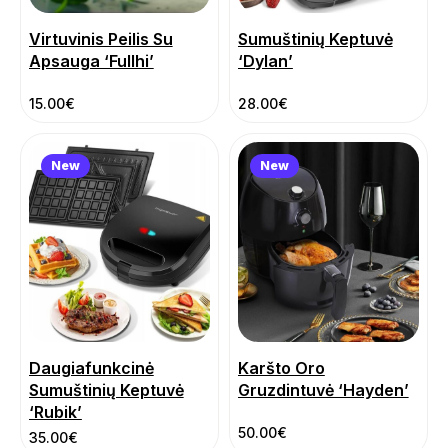
Virtuvinis Peilis Su
Sumuštinių Keptuvė
Apsauga ‘Fullhi’
‘Dylan’
15.00
€
28.00
€
New
New
Daugiafunkcinė
Karšto Oro
Sumuštinių Keptuvė
Gruzdintuvė ‘Hayden’
‘Rubik’
50.00
€
35.00
€