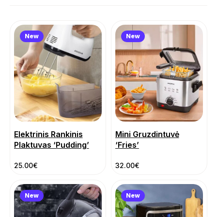
New
New
Elektrinis Rankinis
Mini Gruzdintuvė
Plaktuvas ‘Pudding’
‘Fries’
25.00
€
32.00
€
New
New