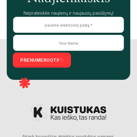
Nepraleiskite naujienų ir naujausių pasiūlymų!
PRENUMERUOTI!
Atrask kruopščiai atrinktus produktus namams,