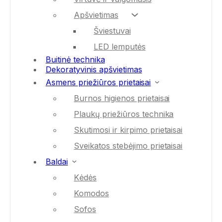
Apšvietimas
Šviestuvai
LED lemputės
Buitinė technika
Dekoratyvinis apšvietimas
Asmens priežiūros prietaisai
Burnos higienos prietaisai
Plaukų priežiūros technika
Skutimosi ir kirpimo prietaisai
Sveikatos stebėjimo prietaisai
Baldai
Kėdės
Komodos
Sofos