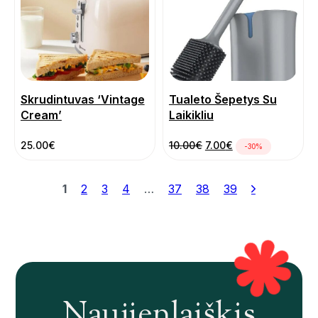
Skrudintuvas ‘Vintage
Tualeto Šepetys Su
Cream’
Laikikliu
Pradinė kaina buvo: 10
Dabartinė kaina y
25.00
€
10.00
€
7.00
€
-30%
1
2
3
4
…
37
38
39
Naujienlaiškis