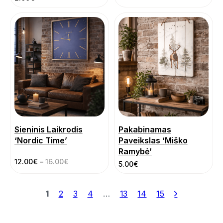
Sieninis Laikrodis
Pakabinamas
‘Nordic Time’
Paveikslas ‘Miško
Ramybė’
12.00
€
–
16.00
€
5.00
€
1
2
3
4
…
13
14
15