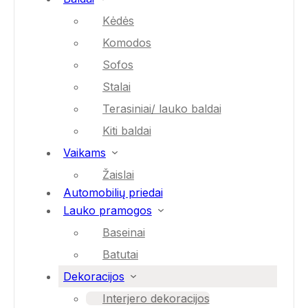
Kėdės
Komodos
Sofos
Stalai
Terasiniai/ lauko baldai
Kiti baldai
Vaikams
Žaislai
Automobilių priedai
Lauko pramogos
Baseinai
Batutai
Dekoracijos
Interjero dekoracijos