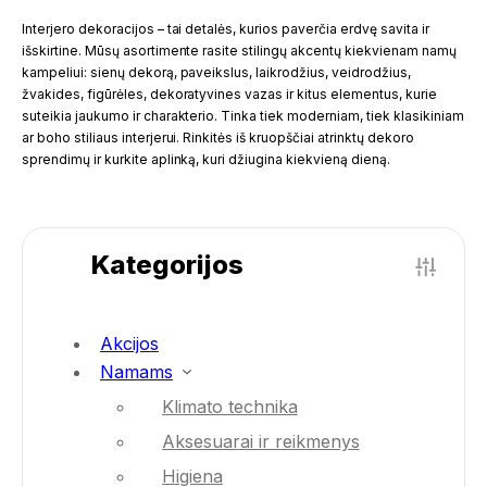
Interjero dekoracijos – tai detalės, kurios paverčia erdvę savita ir
išskirtine. Mūsų asortimente rasite stilingų akcentų kiekvienam namų
kampeliui: sienų dekorą, paveikslus, laikrodžius, veidrodžius,
žvakides, figūrėles, dekoratyvines vazas ir kitus elementus, kurie
suteikia jaukumo ir charakterio. Tinka tiek moderniam, tiek klasikiniam
ar boho stiliaus interjerui. Rinkitės iš kruopščiai atrinktų dekoro
sprendimų ir kurkite aplinką, kuri džiugina kiekvieną dieną.
Kategorijos
Akcijos
Namams
Klimato technika
Aksesuarai ir reikmenys
Higiena