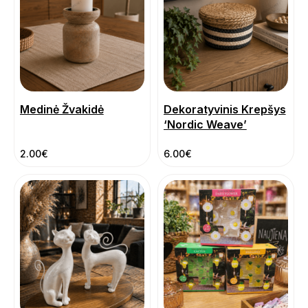
Medinė Žvakidė
Dekoratyvinis Krepšys
‘Nordic Weave’
2.00
€
6.00
€