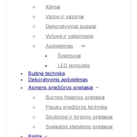
Kilimai
Vazos ir vazonai
Dekoratyviniai augalai
Virtuvė ir valgomasis
Apšvietimas
Šviestuvai
LED lemputės
Buitinė technika
Dekoratyvinis apšvietimas
Asmens priežiūros prietaisai
Burnos higienos prietaisai
Plaukų priežiūros technika
Skutimosi ir kirpimo prietaisai
Sveikatos stebėjimo prietaisai
Baldai