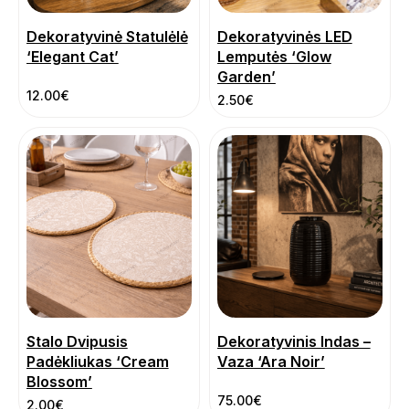
Dekoratyvinė Statulėlė
Dekoratyvinės LED
‘Elegant Cat’
Lemputės ‘Glow
Garden’
12.00
€
2.50
€
Stalo Dvipusis
Dekoratyvinis Indas –
Padėkliukas ‘Cream
Vaza ‘Ara Noir’
Blossom’
75.00
€
2.00
€