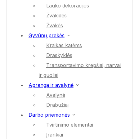
Lauko dekoracijos
Žvakidės
Žvakės
Gyvūnų prekės
Kraikas katėms
Draskyklės
Transportavimo krepšiai, narvai
ir guoliai
Apranga ir avalynė
Avalynė
Drabužiai
Darbo priemonės
Tvirtinimo elementai
Įrankiai