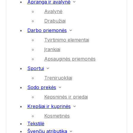
Apranga ir avalynė
Avalynė
Drabužiai
Darbo priemonės
Tvirtinimo elementai
Įrankiai
Apsauginės priemonės
Sportui
Treniruokliai
Sodo prekės
Kepsninės ir priedai
Krepšiai ir kuprinės
Kosmetinės
Tekstilė
Švenčių atributika