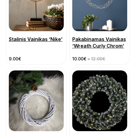
Stalinis Vainikas ‘Nike’
Pakabinamas Vainikas
‘Wreath Curly Chrom’
9.00
€
10.00
€
–
12.00
€