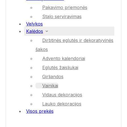
Pakavimo priemonės
Stalo serviravimas
Velykos
Kalėdos
Dirbtinės eglutės ir dekoratyvinės
šakos
Advento kalendoriai
Eglutės žaisliukai
Girliandos
Vainikai
Vidaus dekoracijos
Lauko dekoracijos
Visos prekės