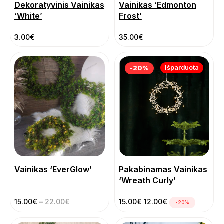
Dekoratyvinis Vainikas
Vainikas ‘Edmonton
‘White’
Frost’
3.00
€
35.00
€
Išparduota
-20%
Vainikas ‘EverGlow’
Pakabinamas Vainikas
‘Wreath Curly’
Pradinė kaina buvo: 15
Dabartinė kaina 
15.00
€
–
22.00
€
15.00
€
12.00
€
-20%