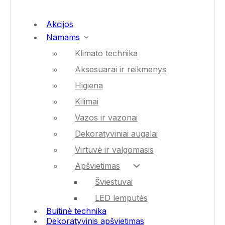
Akcijos
Namams
Klimato technika
Aksesuarai ir reikmenys
Higiena
Kilimai
Vazos ir vazonai
Dekoratyviniai augalai
Virtuvė ir valgomasis
Apšvietimas
Šviestuvai
LED lemputės
Buitinė technika
Dekoratyvinis apšvietimas