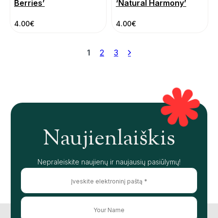
Berries’
‘Natural Harmony’
4.00
€
4.00
€
1
2
3
Naujienlaiškis
Nepraleiskite naujienų ir naujausių pasiūlymų!