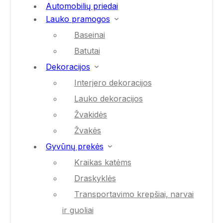
Automobilių priedai
Lauko pramogos
Baseinai
Batutai
Dekoracijos
Interjero dekoracijos
Lauko dekoracijos
Žvakidės
Žvakės
Gyvūnų prekės
Kraikas katėms
Draskyklės
Transportavimo krepšiai, narvai
ir guoliai