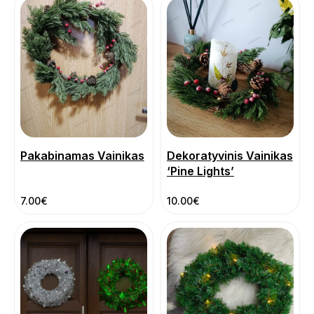
Pakabinamas Vainikas
Dekoratyvinis Vainikas
‘Pine Lights’
7.00
€
10.00
€