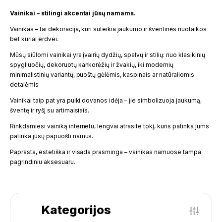
Vainikai – stilingi akcentai jūsų namams.
Vainikas – tai dekoracija, kuri suteikia jaukumo ir šventinės nuotaikos
bet kuriai erdvei.
Mūsų siūlomi vainikai yra įvairių dydžių, spalvų ir stilių: nuo klasikinių
spygliuočių, dekoruotų kankorėžių ir žvakių, iki modernių
minimalistinių variantų, puoštų gėlėmis, kaspinais ar natūraliomis
detalėmis
Vainikai taip pat yra puiki dovanos idėja – jie simbolizuoja jaukumą,
šventę ir ryšį su artimaisiais.
Rinkdamiesi vainiką internetu, lengvai atrasite tokį, kuris patinka jums
patinka jūsų papuošti namus.
Paprasta, estetiška ir visada prasminga – vainikas namuose tampa
pagrindiniu aksesuaru.
Kategorijos