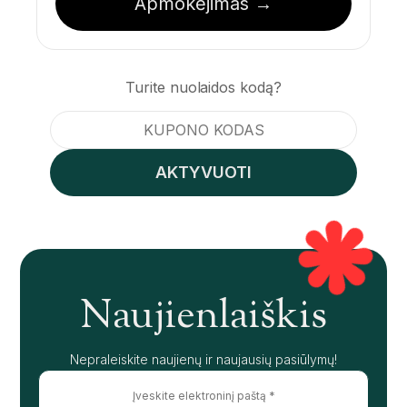
Apmokėjimas →
Turite nuolaidos kodą?
Kuponas:
AKTYVUOTI
Naujienlaiškis
Nepraleiskite naujienų ir naujausių pasiūlymų!