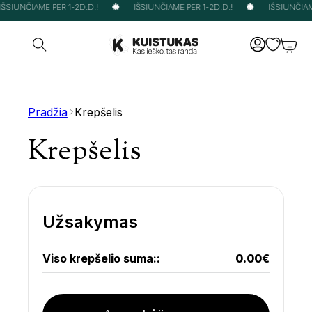
IŠSIUNČIAME PER 1-2D.D.!
IŠSIUNČIAME PER 1-2D.D.!
IŠSIUNČIAM
Pradžia
Krepšelis
Krepšelis
Užsakymas
0.00
€