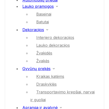
Automobilių priedai
Lauko pramogos
Baseinai
Batutai
Dekoracijos
Interjero dekoracijos
Lauko dekoracijos
Žvakidės
Žvakės
Gyvūnų prekės
Kraikas katėms
Draskyklės
Transportavimo krepšiai, narvai
ir guoliai
Apranga ir avalynė