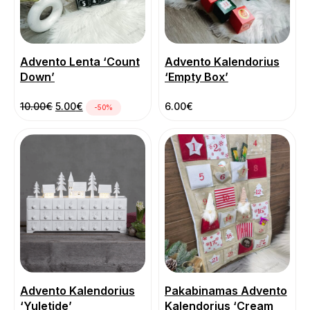
Advento Lenta ‘Count
Advento Kalendorius
Down’
‘Empty Box’
Pradinė kaina buvo: 10.00€.
Dabartinė kaina yra: 5.00€.
10.00
€
5.00
€
6.00
€
-50%
Advento Kalendorius
Pakabinamas Advento
‘Yuletide’
Kalendorius ‘Cream