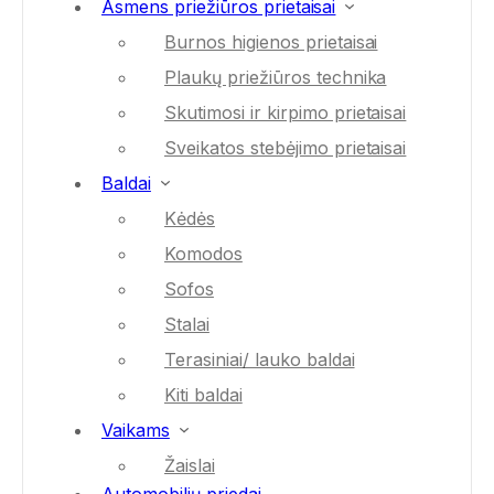
Asmens priežiūros prietaisai
Burnos higienos prietaisai
Plaukų priežiūros technika
Skutimosi ir kirpimo prietaisai
Sveikatos stebėjimo prietaisai
Baldai
Kėdės
Komodos
Sofos
Stalai
Terasiniai/ lauko baldai
Kiti baldai
Vaikams
Žaislai