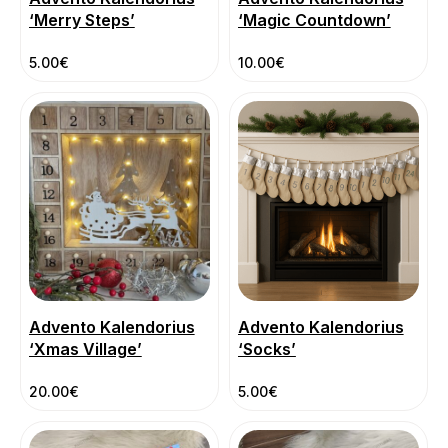
‘Merry Steps’
‘Magic Countdown’
5.00
€
10.00
€
Advento Kalendorius
Advento Kalendorius
‘Xmas Village’
‘Socks’
20.00
€
5.00
€