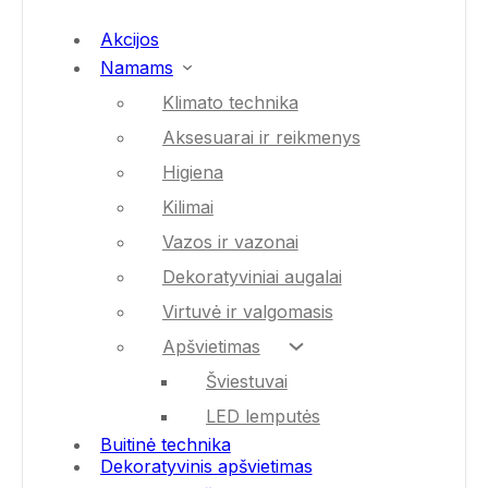
Akcijos
Namams
Klimato technika
Aksesuarai ir reikmenys
Higiena
Kilimai
Vazos ir vazonai
Dekoratyviniai augalai
Virtuvė ir valgomasis
Apšvietimas
Šviestuvai
LED lemputės
Buitinė technika
Dekoratyvinis apšvietimas