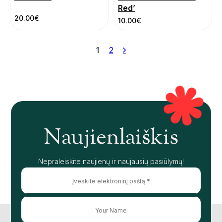
Red’
20.00
€
10.00
€
1
2
Naujienlaiškis
Nepraleiskite naujienų ir naujausių pasiūlymų!