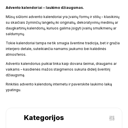
Advento kalendoriai – laukimo džiaugsmas.
Mūsų siūlomi advento kalendoriai yra įvairių formų ir stilių – klasikinių
su skaičiais žyminčių langelių iki originalių, dekoratyvinių medinių ar
daugkartinių kalendorių, kuriuos galima įsigyti įvairių smulkmenų ar
saldumynų.
Tokie kalendoriai tampa ne tik smagia šventine tradicija, bet ir gražia
interjero detale, suteikiančia namams jaukumo bei kalėdinės
atmosferos.
Advento kalendorius puikiai tinka kaip dovana šeimai, draugams ar
vaikams – kasdienės mažos staigmenos sukuria didelį šventinį
džiaugsmą.
Rinkitės advento kalendorių internetu ir paverskite laukimo laiką
ypatingu.
Kategorijos