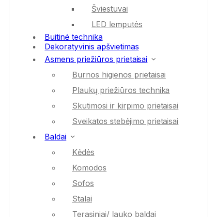
Šviestuvai
LED lemputės
Buitinė technika
Dekoratyvinis apšvietimas
Asmens priežiūros prietaisai
Burnos higienos prietaisai
Plaukų priežiūros technika
Skutimosi ir kirpimo prietaisai
Sveikatos stebėjimo prietaisai
Baldai
Kėdės
Komodos
Sofos
Stalai
Terasiniai/ lauko baldai