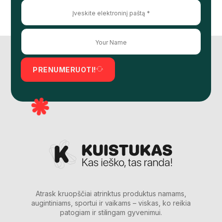
PRENUMERUOTI!
Atrask kruopščiai atrinktus produktus namams,
augintiniams, sportui ir vaikams – viskas, ko reikia
patogiam ir stilingam gyvenimui.