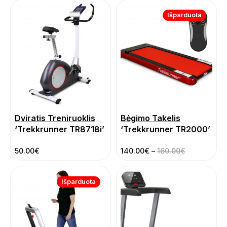
Išparduota
Dviratis Treniruoklis
Bėgimo Takelis
‘Trekkrunner TR8718i’
‘Trekkrunner TR2000’
50.00
€
140.00
€
–
160.00
€
Išparduota