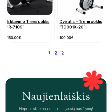
Irklavimo Treniruoklis
Dviratis – Treniruoklis
‘R-7109’
‘TD001X-20’
150.00
€
100.00
€
1
2
Naujienlaiškis
Nepraleiskite naujienų ir naujausių pasiūlymų!