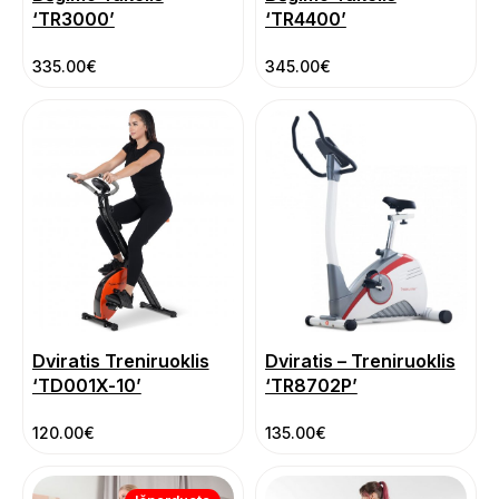
‘TR3000’
‘TR4400’
335.00
€
345.00
€
Dviratis Treniruoklis
Dviratis – Treniruoklis
‘TD001X-10’
‘TR8702P’
120.00
€
135.00
€