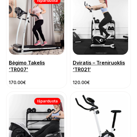
Išparduota
Bėgimo Takelis
Dviratis – Treniruoklis
‘TR007’
‘TR021’
170.00
€
120.00
€
Išparduota