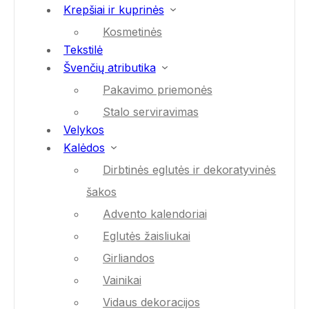
Krepšiai ir kuprinės
Kosmetinės
Tekstilė
Švenčių atributika
Pakavimo priemonės
Stalo serviravimas
Velykos
Kalėdos
Dirbtinės eglutės ir dekoratyvinės
šakos
Advento kalendoriai
Eglutės žaisliukai
Girliandos
Vainikai
Vidaus dekoracijos