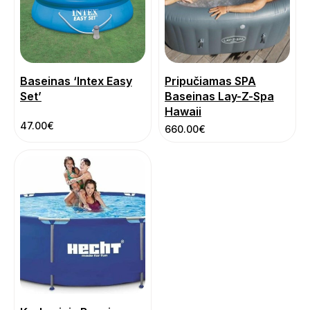
Baseinas ‘Intex Easy
Pripučiamas SPA
Set’
Baseinas Lay-Z-Spa
Hawaii
47.00
€
660.00
€