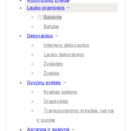
Automobilių priedai
Lauko pramogos
Baseinai
Batutai
Dekoracijos
Interjero dekoracijos
Lauko dekoracijos
Žvakidės
Žvakės
Gyvūnų prekės
Kraikas katėms
Draskyklės
Transportavimo krepšiai, narvai
ir guoliai
Apranga ir avalynė