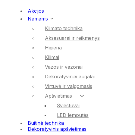
Akcijos
Namams
Klimato technika
Aksesuarai ir reikmenys
Higiena
Kilimai
Vazos ir vazonai
Dekoratyviniai augalai
Virtuvė ir valgomasis
Apšvietimas
Šviestuvai
LED lemputės
Buitinė technika
Dekoratyvinis apšvietimas