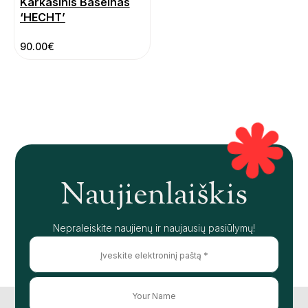
Karkasinis Baseinas
‘HECHT’
90.00
€
Naujienlaiškis
Nepraleiskite naujienų ir naujausių pasiūlymų!