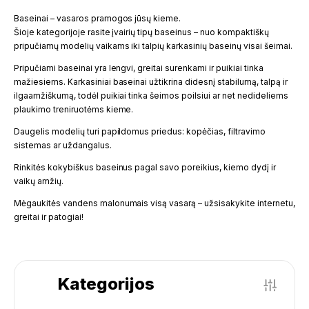
Baseinai – vasaros pramogos jūsų kieme.
Šioje kategorijoje rasite įvairių tipų baseinus – nuo kompaktiškų
pripučiamų modelių vaikams iki talpių karkasinių baseinų visai šeimai.
Pripučiami baseinai yra lengvi, greitai surenkami ir puikiai tinka
mažiesiems. Karkasiniai baseinai užtikrina didesnį stabilumą, talpą ir
ilgaamžiškumą, todėl puikiai tinka šeimos poilsiui ar net nedideliems
plaukimo treniruotėms kieme.
Daugelis modelių turi papildomus priedus: kopėčias, filtravimo
sistemas ar uždangalus.
Rinkitės kokybiškus baseinus pagal savo poreikius, kiemo dydį ir
vaikų amžių.
Mėgaukitės vandens malonumais visą vasarą – užsisakykite internetu,
greitai ir patogiai!
Kategorijos