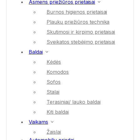
Asmens priežiūros prietaisai
Burnos higienos prietaisai
Plaukų priežiūros technika
Skutimosi ir kirpimo prietaisai
Sveikatos stebėjimo prietaisai
Baldai
Kėdės
Komodos
Sofos
Stalai
Terasiniai/ lauko baldai
Kiti baldai
Vaikams
Žaislai