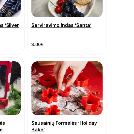
s ‘Silver
Serviravimo Indas ‘Santa’
3.00
€
ės
Sausainių Formelės ‘Holiday
le
Bake’