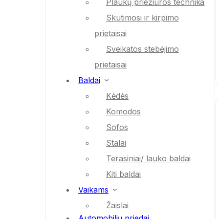
Plaukų priežiūros technika
Skutimosi ir kirpimo
prietaisai
Sveikatos stebėjimo
prietaisai
Baldai
Kėdės
Komodos
Sofos
Stalai
Terasiniai/ lauko baldai
Kiti baldai
Vaikams
Žaislai
Automobilių priedai