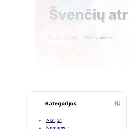
Švenčių atr
Pradžia
Kalėdos
Švenčių atributika
Kategorijos
Akcijos
Namams