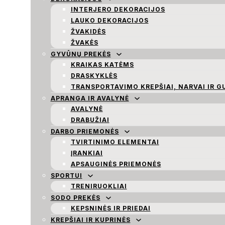
INTERJERO DEKORACIJOS
LAUKO DEKORACIJOS
ŽVAKIDĖS
ŽVAKĖS
GYVŪNŲ PREKĖS
KRAIKAS KATĖMS
DRASKYKLĖS
TRANSPORTAVIMO KREPŠIAI, NARVAI IR G
APRANGA IR AVALYNĖ
AVALYNĖ
DRABUŽIAI
DARBO PRIEMONĖS
TVIRTINIMO ELEMENTAI
ĮRANKIAI
APSAUGINĖS PRIEMONĖS
SPORTUI
TRENIRUOKLIAI
SODO PREKĖS
KEPSNINĖS IR PRIEDAI
KREPŠIAI IR KUPRINĖS