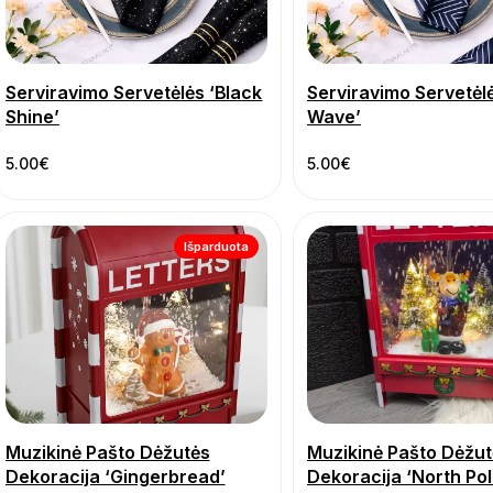
Serviravimo Servetėlės ‘Black
Serviravimo Servetėlė
Shine’
Wave’
5.00
€
5.00
€
Išparduota
Muzikinė Pašto Dėžutės
Muzikinė Pašto Dėžut
Dekoracija ‘Gingerbread’
Dekoracija ‘North Po