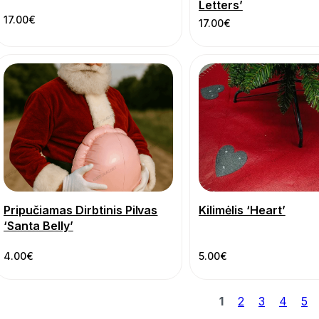
Letters’
17.00
€
17.00
€
Pripučiamas Dirbtinis Pilvas
Kilimėlis ‘Heart’
‘Santa Belly’
4.00
€
5.00
€
1
2
3
4
5