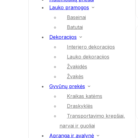
Lauko pramogos
Baseinai
Batutai
Dekoracijos
Interjero dekoracijos
Lauko dekoracijos
Žvakidės
Žvakės
Gyvūnų prekės
Kraikas katėms
Draskyklės
Transportavimo krepšiai,
narvai ir guoliai
Apranga ir avalynė