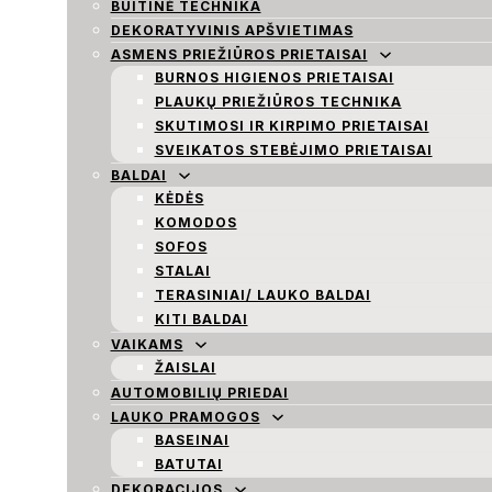
BUITINĖ TECHNIKA
DEKORATYVINIS APŠVIETIMAS
ASMENS PRIEŽIŪROS PRIETAISAI
BURNOS HIGIENOS PRIETAISAI
PLAUKŲ PRIEŽIŪROS TECHNIKA
SKUTIMOSI IR KIRPIMO PRIETAISAI
SVEIKATOS STEBĖJIMO PRIETAISAI
BALDAI
KĖDĖS
KOMODOS
SOFOS
STALAI
TERASINIAI/ LAUKO BALDAI
KITI BALDAI
VAIKAMS
ŽAISLAI
AUTOMOBILIŲ PRIEDAI
LAUKO PRAMOGOS
BASEINAI
BATUTAI
DEKORACIJOS