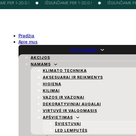
E PER 1-2D.D.!
IŠSIUNČIAME PER 1-2D.D.!
IŠSIUNČIAME PER 
Pradžia
Apie mus
Visos prekės
AKCIJOS
NAMAMS
KLIMATO TECHNIKA
AKSESUARAI IR REIKMENYS
HIGIENA
KILIMAI
VAZOS IR VAZONAI
DEKORATYVINIAI AUGALAI
VIRTUVĖ IR VALGOMASIS
APŠVIETIMAS
ŠVIESTUVAI
LED LEMPUTĖS