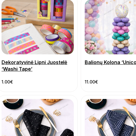
Dekoratyvinė Lipni Juostelė
Balionų Kolona ‘Unico
‘Washi Tape’
1.00
€
11.00
€