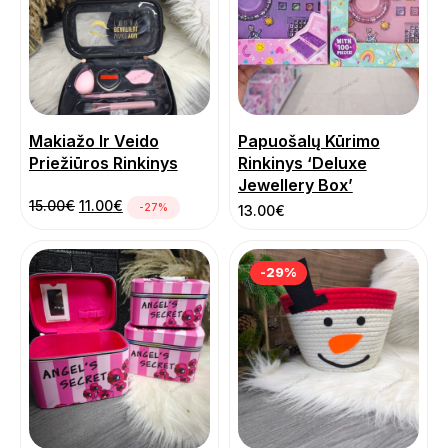
Makiažo Ir Veido
Papuošalų Kūrimo
Priežiūros Rinkinys
Rinkinys ‘Deluxe
Jewellery Box’
Pradinė kaina buvo: 15.00€.
Dabartinė kaina yra: 11.00€.
15.00
€
11.00
€
-27%
13.00
€
-29%