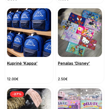
Kuprinė ‘Kappa’
Penalas ‘Disney’
12.00
€
2.50
€
-27%