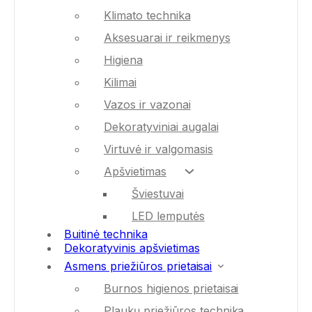
Klimato technika
Aksesuarai ir reikmenys
Higiena
Kilimai
Vazos ir vazonai
Dekoratyviniai augalai
Virtuvė ir valgomasis
Apšvietimas
Šviestuvai
LED lemputės
Buitinė technika
Dekoratyvinis apšvietimas
Asmens priežiūros prietaisai
Burnos higienos prietaisai
Plaukų priežiūros technika