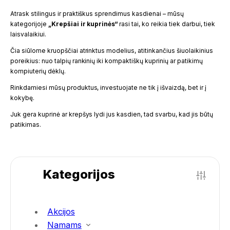
Atrask stilingus ir praktiškus sprendimus kasdienai – mūsų
kategorijoje
„Krepšiai ir kuprinės“
rasi tai, ko reikia tiek darbui, tiek
laisvalaikiui.
Čia siūlome kruopščiai atrinktus modelius, atitinkančius šiuolaikinius
poreikius: nuo talpių rankinių iki kompaktiškų kuprinių ar patikimų
kompiuterių dėklų.
Rinkdamiesi mūsų produktus, investuojate ne tik į išvaizdą, bet ir į
kokybę.
Juk gera kuprinė ar krepšys lydi jus kasdien, tad svarbu, kad jis būtų
patikimas.
Kategorijos
Akcijos
Namams