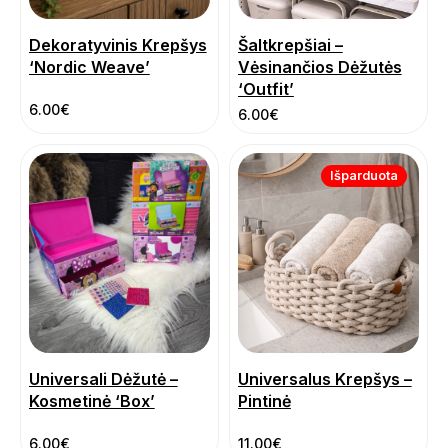
Dekoratyvinis Krepšys
Šaltkrepšiai –
‘Nordic Weave’
Vėsinančios Dėžutės
‘Outfit’
6.00
€
6.00
€
Išparduota
Universali Dėžutė –
Universalus Krepšys –
Kosmetinė ‘Box’
Pintinė
6.00
€
11.00
€