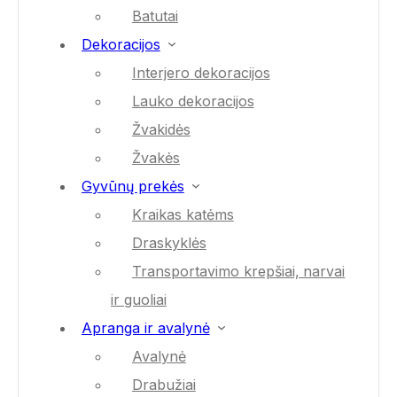
Batutai
Dekoracijos
Interjero dekoracijos
Lauko dekoracijos
Žvakidės
Žvakės
Gyvūnų prekės
Kraikas katėms
Draskyklės
Transportavimo krepšiai, narvai
ir guoliai
Apranga ir avalynė
Avalynė
Drabužiai