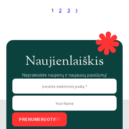
1
2
3
Naujienlaiškis
Nepraleiskite naujienų ir naujausių pasiūlymų!
PRENUMERUOTI!