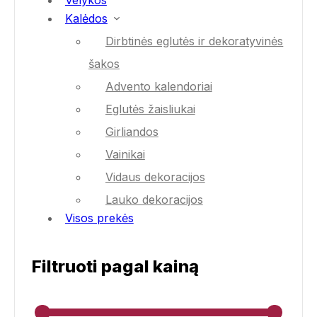
Velykos
Kalėdos
Dirbtinės eglutės ir dekoratyvinės
šakos
Advento kalendoriai
Eglutės žaisliukai
Girliandos
Vainikai
Vidaus dekoracijos
Lauko dekoracijos
Visos prekės
Filtruoti pagal kainą