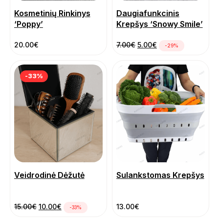
Kosmetinių Rinkinys
Daugiafunkcinis
‘Poppy’
Krepšys ‘Snowy Smile’
Pradinė kaina buvo: 7.0
Dabartinė kaina yr
20.00
€
7.00
€
5.00
€
-29%
-33%
Veidrodinė Dėžutė
Sulankstomas Krepšys
Pradinė kaina buvo: 15.00€.
Dabartinė kaina yra: 10.00€.
15.00
€
10.00
€
13.00
€
-33%