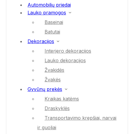
Automobilių priedai
Lauko pramogos
Baseinai
Batutai
Dekoracijos
Interjero dekoracijos
Lauko dekoracijos
Žvakidės
Žvakės
Gyvūnų prekės
Kraikas katėms
Draskyklės
Transportavimo krepšiai, narvai
ir guoliai