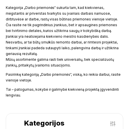
Kategorija „Darbo priemonės“ sukurta tam, kad kiekvienas,
mėgstantis ar priverstas tvarkytis su įvairiais darbais namuose,
dirbtuvėse ar darbe, rastų visas būtinas priemones vienoje vietoje.
Čia rasite ne tik pagrindinius įrankius, bet ir apsaugines priemones
bei tvirtinimo detales, kurios užtikrina saugų ir kokybišką darbą.
Įrankiai yra neatsiejama kiekvieno meistro kasdienybės dalis.
Nesvarbu, ar tai būtų smulkūs remonto darbai, ar rimtesni projektai,
tinkami įrankiai padeda sutaupyti laiko, palengvina darbą ir užtikrina
geriausią rezultatą.
Mūsų asortimente galima rasti tiek universalių, tiek specializuotų
įrankių, pritaikytų įvairioms situacijoms.
Pasirinkę kategoriją „Darbo priemonės“, viską, ko reikia darbui, rasite
vienoje vietoje.
Tai – patogumas, kokybė ir galimybė kiekvieną projektą įgyvendinti
lengviau.
Kategorijos