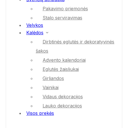
Pakavimo priemonės
Stalo serviravimas
Velykos
Kalėdos
Dirbtinės eglutės ir dekoratyvinės
šakos
Advento kalendoriai
Eglutės žaisliukai
Girliandos
Vainikai
Vidaus dekoracijos
Lauko dekoracijos
Visos prekės