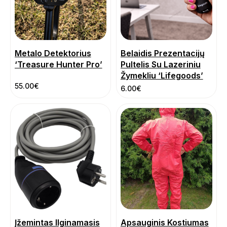
Metalo Detektorius
Belaidis Prezentacijų
‘Treasure Hunter Pro’
Pultelis Su Lazeriniu
Žymekliu ‘Lifegoods’
55.00
€
6.00
€
Įžemintas Ilginamasis
Apsauginis Kostiumas