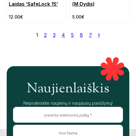
Laidas ‘SafeLock 15’
(M Dydis)
12.00
€
5.00
€
1
2
3
4
5
6
7
Naujienlaiškis
Nepraleiskite naujienų ir naujausių pasiūlymų!