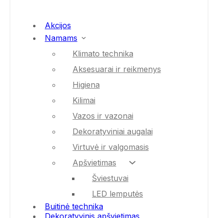
Akcijos
Namams
Klimato technika
Aksesuarai ir reikmenys
Higiena
Kilimai
Vazos ir vazonai
Dekoratyviniai augalai
Virtuvė ir valgomasis
Apšvietimas
Šviestuvai
LED lemputės
Buitinė technika
Dekoratyvinis apšvietimas