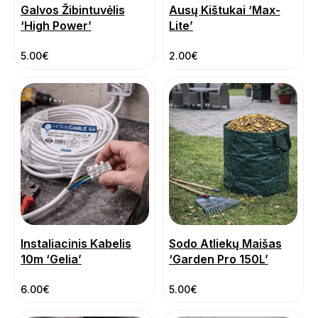
Galvos Žibintuvėlis
Ausų Kištukai ‘Max-
‘High Power’
Lite’
5.00
€
2.00
€
Instaliacinis Kabelis
Sodo Atliekų Maišas
10m ‘Gelia’
‘Garden Pro 150L’
6.00
€
5.00
€