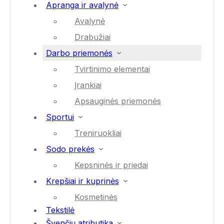
Apranga ir avalynė
Avalynė
Drabužiai
Darbo priemonės
Tvirtinimo elementai
Įrankiai
Apsauginės priemonės
Sportui
Treniruokliai
Sodo prekės
Kepsninės ir priedai
Krepšiai ir kuprinės
Kosmetinės
Tekstilė
Švenčių atributika