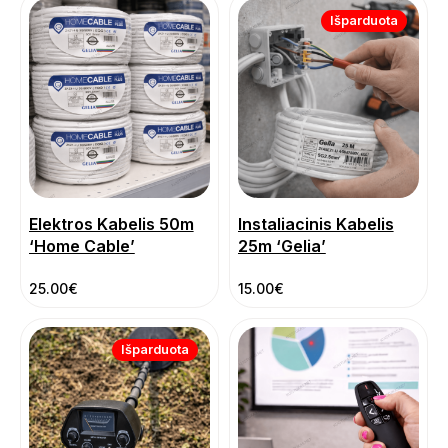
Išparduota
Elektros Kabelis 50m
Instaliacinis Kabelis
‘Home Cable’
25m ‘Gelia’
25.00
€
15.00
€
Išparduota