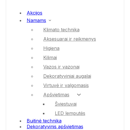
Akcijos
Namams
Klimato technika
Aksesuarai ir reikmenys
Higiena
Kilimai
Vazos ir vazonai
Dekoratyviniai augalai
Virtuvė ir valgomasis
Apšvietimas
Šviestuvai
LED lemputės
Buitinė technika
Dekoratyvinis apšvietimas