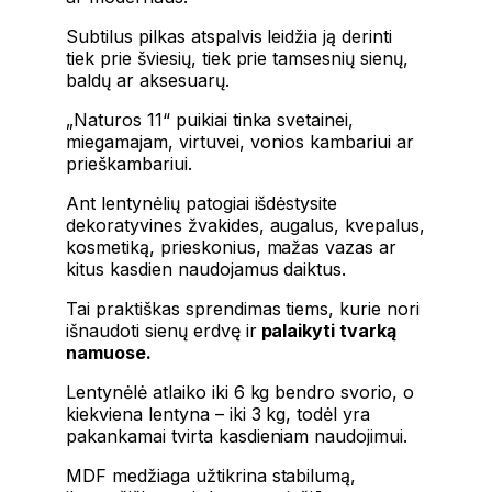
Subtilus pilkas atspalvis leidžia ją derinti
tiek prie šviesių, tiek prie tamsesnių sienų,
baldų ar aksesuarų.
„Naturos 11“ puikiai tinka svetainei,
miegamajam, virtuvei, vonios kambariui ar
prieškambariui.
Ant lentynėlių patogiai išdėstysite
dekoratyvines žvakides, augalus, kvepalus,
kosmetiką, prieskonius, mažas vazas ar
kitus kasdien naudojamus daiktus.
Tai praktiškas sprendimas tiems, kurie nori
išnaudoti sienų erdvę ir
palaikyti tvarką
namuose.
Lentynėlė atlaiko iki 6 kg bendro svorio, o
kiekviena lentyna – iki 3 kg, todėl yra
pakankamai tvirta kasdieniam naudojimui.
MDF medžiaga užtikrina stabilumą,