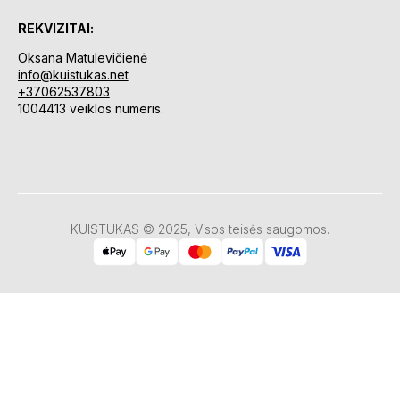
REKVIZITAI:
Oksana Matulevičienė
info@kuistukas.net
+37062537803
1004413 veiklos numeris.
KUISTUKAS © 2025, Visos teisės saugomos.