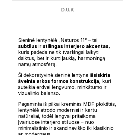
D.U.K
Sieninė lentynėlė „Naturos 11“ – tai
subtilus
ir
stilingas interjero akcentas,
kuris padeda ne tik tvarkingai laikyti
daiktus, bet ir kurti jaukią, harmoningą
namų atmosferą.
Ši dekoratyvinė sieninė lentyna
išsiskiria
švelnia arkos formos konstrukcija
, kuri
suteikia erdvei lengvumo, minkštumo ir
vizualinio balanso.
Pagaminta iš pilkai kreminės MDF plokštės,
lentynėlė atrodo moderniai ir kartu
natūraliai, todėl lengvai pritaikoma
įvairiuose interjero stiliuose – nuo
minimalistinio ir skandinaviško iki klasikinio
ar modernaus.