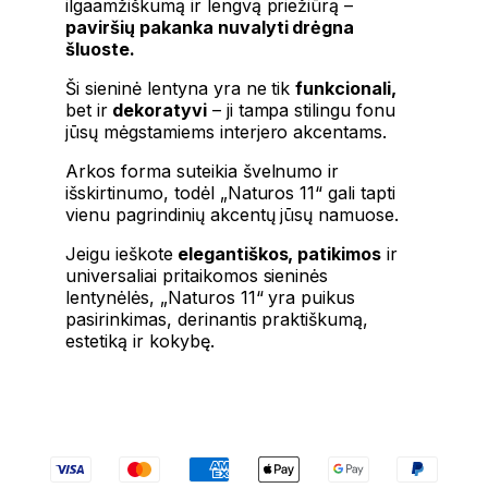
ilgaamžiškumą ir lengvą priežiūrą –
paviršių pakanka nuvalyti drėgna
šluoste.
Ši sieninė lentyna yra ne tik
funkcionali,
bet ir
dekoratyvi
– ji tampa stilingu fonu
jūsų mėgstamiems interjero akcentams.
Arkos forma suteikia švelnumo ir
išskirtinumo, todėl „Naturos 11“ gali tapti
vienu pagrindinių akcentų jūsų namuose.
Jeigu ieškote
elegantiškos, patikimos
ir
universaliai pritaikomos sieninės
lentynėlės, „Naturos 11“ yra puikus
pasirinkimas, derinantis praktiškumą,
estetiką ir kokybę.