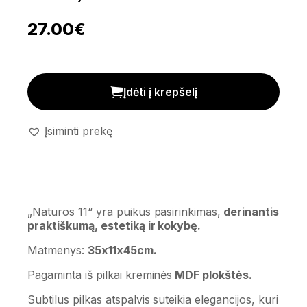
27.00
€
Lentynėlė 'Naturos 11' kiekis
Įdėti į krepšelį
Įsiminti prekę
„Naturos 11“ yra puikus pasirinkimas,
derinantis
praktiškumą, estetiką ir kokybę.
Matmenys:
35x11x45cm.
Pagaminta iš pilkai kreminės
MDF plokštės.
Subtilus pilkas atspalvis suteikia elegancijos, kuri