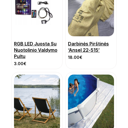
RGB LED Juosta Su
Darbinės Pirštinės
Nuotolinio Valdymo
‘Ansel 22-515’
Pultu
18.00
€
3.00
€