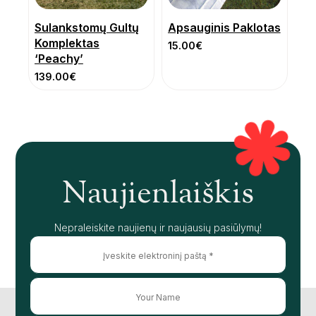
Sulankstomų Gultų
Apsauginis Paklotas
Komplektas
15.00
€
‘Peachy’
139.00
€
Naujienlaiškis
Nepraleiskite naujienų ir naujausių pasiūlymų!