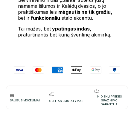
namams šilumos ir Kalėdų dvasios, o jo
praktiškumas leis
mėgautis ne tik gražiu,
bet ir
funkcionaliu
stalo akcentu.
Tai mažas, bet
ypatingas indas,
praturtinantis bet kurią šventinę akimirką.
14 DIENŲ PREKĖS
SAUGŪS MOKĖJIMAI
GRAŽINIMO
GREITAS PRISTATYMAS
GARANTIJA