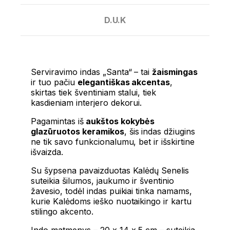
D.U.K
Serviravimo indas „Santa“ – tai
žaismingas
ir tuo pačiu
elegantiškas akcentas
,
skirtas tiek šventiniam stalui, tiek
kasdieniam interjero dekorui.
Pagamintas iš
aukštos kokybės
glazūruotos keramikos
, šis indas džiugins
ne tik savo funkcionalumu, bet ir išskirtine
išvaizda.
Su šypsena pavaizduotas Kalėdų Senelis
suteikia šilumos, jaukumo ir šventinio
žavesio, todėl indas puikiai tinka namams,
kurie Kalėdoms ieško nuotaikingo ir kartu
stilingo akcento.
Indo matmenys – 20 x 14 x 5 cm – suteikia