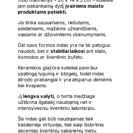
jam pakankamą dydį
įvairiems maisto
produktams patiekti.
Jis tinka sausainiams, riešutams,
saldainiams, mažiems užkandžiams,
vaisiams ar džiovintiems skanumynams.
Dėl savo formos indas yra ne tik patogus
naudoti, bet ir
stabiliai laikosi
ant stalo,
komodos ar šventinio bufeto.
Keramikos glazūra suteikia paviršiui
ypatingą lygumą ir blizgesį, todėl indas
atrodo prabangiai ir yra atsparus dėmėms
bei kvapams.
Jį
lengva valyti
, o tvirta medžiaga
užtikrina ilgalaikį naudojimą net ir
intensyvesniu šventiniu laikotarpiu.
Šis indas gali būti naudojamas tiek
kasdienėje virtuvėje, tiek kaip išskirtinis
akcentas šventinių vakarienių metu.