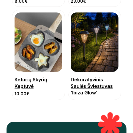
8.00
€
23.00
€
Keturių Skyrių
Dekoratyvinis
Keptuvė
Saulės Šviestuvas
‘Ibiza Glow’
10.00
€