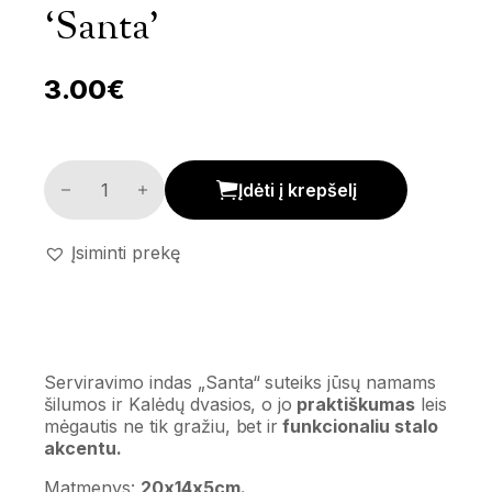
‘Santa’
3.00
€
Serviravimo indas 'Santa' kiekis
Įdėti į krepšelį
Įsiminti prekę
Serviravimo indas „Santa“ suteiks jūsų namams
šilumos ir Kalėdų dvasios, o jo
praktiškumas
leis
mėgautis ne tik gražiu, bet ir
funkcionaliu stalo
akcentu.
Matmenys:
20x14x5cm.