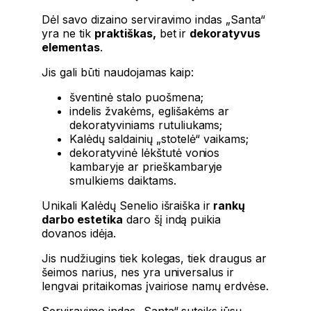
Dėl savo dizaino serviravimo indas „Santa“
yra ne tik
praktiškas,
bet ir
dekoratyvus
elementas
.
Jis gali būti naudojamas kaip:
šventinė stalo puošmena;
indelis žvakėms, eglišakėms ar
dekoratyviniams rutuliukams;
Kalėdų saldainių „stotelė“ vaikams;
dekoratyvinė lėkštutė vonios
kambaryje ar prieškambaryje
smulkiems daiktams.
Unikali Kalėdų Senelio išraiška ir
rankų
darbo estetika
daro šį indą puikia
dovanos idėja.
Jis nudžiugins tiek kolegas, tiek draugus ar
šeimos narius, nes yra universalus ir
lengvai pritaikomas įvairiose namų erdvėse.
Serviravimo indas „Santa“ suteiks jūsų