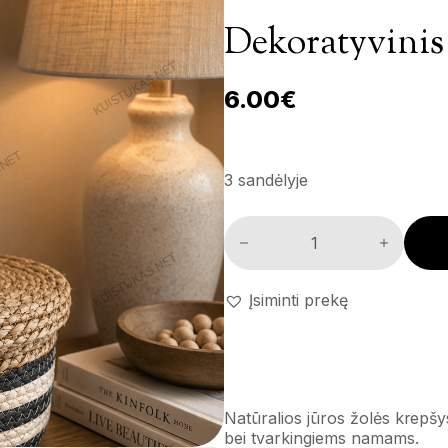
Dekoratyvinis
6.00
€
3 sandėlyje
Dekoratyvinis krepšys 'Nordi
Įsiminti prekę
Natūralios jūros žolės krepšys
bei tvarkingiems namams.