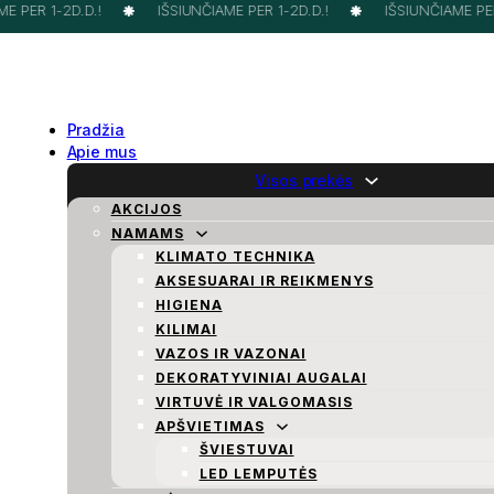
 PER 1-2D.D.!
IŠSIUNČIAME PER 1-2D.D.!
IŠSIUNČIAME PER 
Pradžia
Apie mus
Visos prekės
AKCIJOS
NAMAMS
KLIMATO TECHNIKA
AKSESUARAI IR REIKMENYS
HIGIENA
KILIMAI
VAZOS IR VAZONAI
DEKORATYVINIAI AUGALAI
VIRTUVĖ IR VALGOMASIS
APŠVIETIMAS
ŠVIESTUVAI
LED LEMPUTĖS