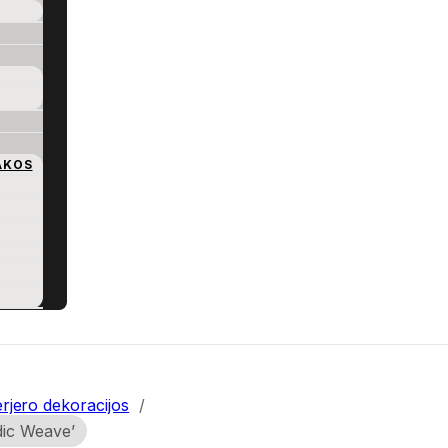
AKOS
erjero dekoracijos
/
dic Weave’