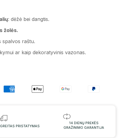
alių
: dėžė bei dangtis.
os žolės.
s spalvos raštu.
laikymui ar kaip dekoratyvinis vazonas.
14 DIENŲ PREKĖS
GREITAS PRISTATYMAS
GRAŽINIMO GARANTIJA