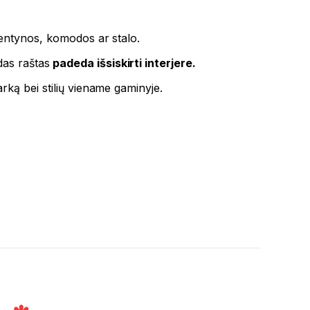
entynos, komodos ar stalo.
das raštas
padeda išsiskirti interjere.
rką bei stilių viename gaminyje.