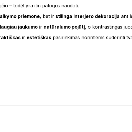
čio – todėl yra itin patogus naudoti.
 laikymo priemone
, bet ir
stilinga interjero dekoracija
ant l
daugiau jaukumo
ir
natūralumo pojūtį
, o kontrastingas juo
raktiškas
ir
estetiškas
pasirinkimas norintiems suderinti tva