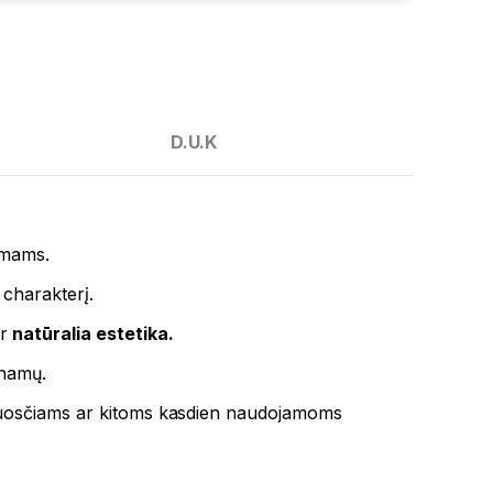
D.U.K
amams.
 charakterį.
r
natūralia estetika.
 namų.
šluosčiams ar kitoms kasdien naudojamoms