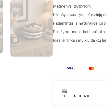
Matmenys:
28x14cm.
Krepšys sudarytas iš
dviejų d
Pagamintas iš
natūralios jūr
Pasižymi juodos bei natūralio
Idealiai tinka smulkių daiktų 
SAUGŪS MOKĖJIMAI