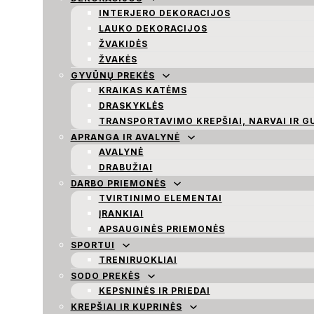
INTERJERO DEKORACIJOS
LAUKO DEKORACIJOS
ŽVAKIDĖS
ŽVAKĖS
GYVŪNŲ PREKĖS
KRAIKAS KATĖMS
DRASKYKLĖS
TRANSPORTAVIMO KREPŠIAI, NARVAI IR G
APRANGA IR AVALYNĖ
AVALYNĖ
DRABUŽIAI
DARBO PRIEMONĖS
TVIRTINIMO ELEMENTAI
ĮRANKIAI
APSAUGINĖS PRIEMONĖS
SPORTUI
TRENIRUOKLIAI
SODO PREKĖS
KEPSNINĖS IR PRIEDAI
KREPŠIAI IR KUPRINĖS