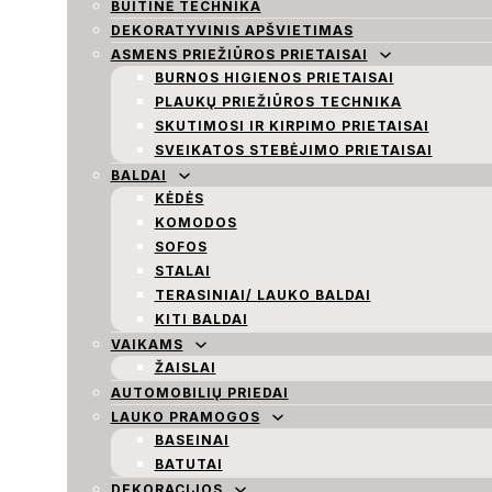
BUITINĖ TECHNIKA
DEKORATYVINIS APŠVIETIMAS
ASMENS PRIEŽIŪROS PRIETAISAI
BURNOS HIGIENOS PRIETAISAI
PLAUKŲ PRIEŽIŪROS TECHNIKA
SKUTIMOSI IR KIRPIMO PRIETAISAI
SVEIKATOS STEBĖJIMO PRIETAISAI
BALDAI
KĖDĖS
KOMODOS
SOFOS
STALAI
TERASINIAI/ LAUKO BALDAI
KITI BALDAI
VAIKAMS
ŽAISLAI
AUTOMOBILIŲ PRIEDAI
LAUKO PRAMOGOS
BASEINAI
BATUTAI
DEKORACIJOS