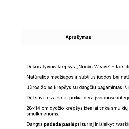
Aprašymas
Dekoratyvinis krepšys „Nordic Weave“ – tai sti
Natūralios medžiagos ir subtilus juodos bei natū
Jūros žolės krepšys su dangčiu
pagamintas iš 
Dėl savo dizaino jis puikiai dera įvairiuose in
28×14 cm dydžio krepšys idealiai tinka smulki
smulkmenoms.
Dangtis
padeda paslėpti turinį
ir išlaikyti tvar