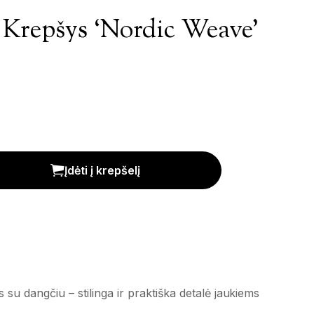
 Krepšys ‘Nordic Weave’
c Weave' kiekis
Įdėti į krepšelį
 su dangčiu – stilinga ir praktiška detalė jaukiems