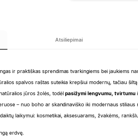
Atsiliepimai
lingas ir praktiškas sprendimas tvarkingiems bei jaukiems n
ralios spalvos raštas suteikia krepšiui modernų, tačiau šiltą
natūralios jūros žolės, todėl
pasižymi lengvumu, tvirtumu
i
terjeruose – nuo boho ar skandinaviško iki modernaus stiliaus
ų daiktų laikymui: kosmetikai, aksesuarams, žvakėms, rank
kingą erdvę.