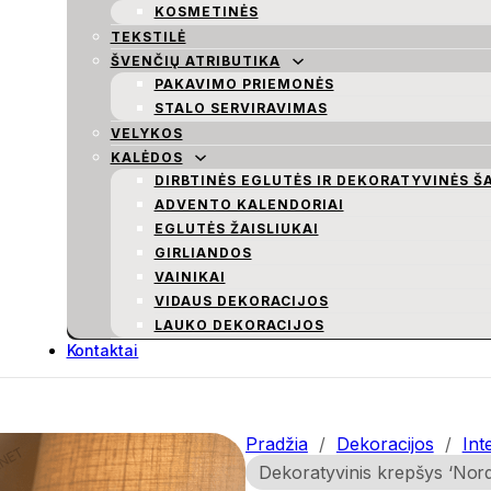
KOSMETINĖS
TEKSTILĖ
ŠVENČIŲ ATRIBUTIKA
PAKAVIMO PRIEMONĖS
STALO SERVIRAVIMAS
VELYKOS
KALĖDOS
DIRBTINĖS EGLUTĖS IR DEKORATYVINĖS Š
ADVENTO KALENDORIAI
EGLUTĖS ŽAISLIUKAI
GIRLIANDOS
VAINIKAI
VIDAUS DEKORACIJOS
LAUKO DEKORACIJOS
Kontaktai
Pradžia
/
Dekoracijos
/
Int
Dekoratyvinis krepšys ‘Nor