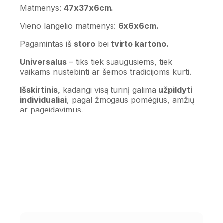
Matmenys:
47x37x6cm.
Vieno langelio matmenys:
6x6x6cm.
Pagamintas iš
storo
bei
tvirto kartono.
Universalus
– tiks tiek suaugusiems, tiek
vaikams nustebinti ar šeimos tradicijoms kurti.
Išskirtinis,
kadangi visą turinį galima
užpildyti
individualiai
, pagal žmogaus pomėgius, amžių
ar pageidavimus.