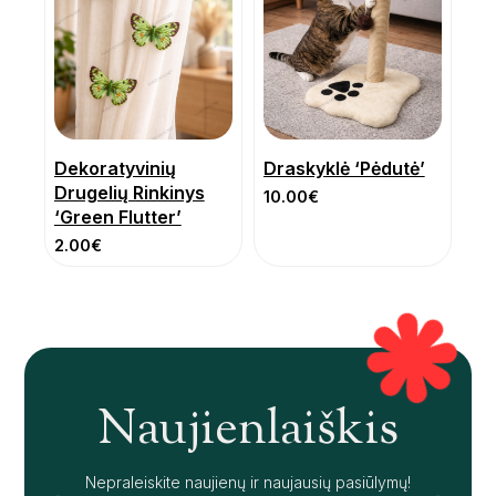
Dekoratyvinių
Draskyklė ‘Pėdutė’
Drugelių Rinkinys
10.00
€
‘Green Flutter’
2.00
€
Naujienlaiškis
Nepraleiskite naujienų ir naujausių pasiūlymų!