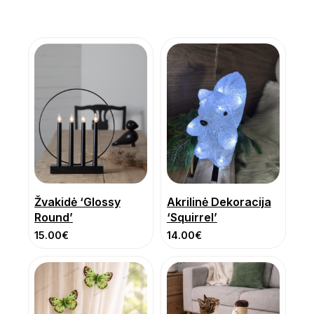
Žvakidė ‘Glossy
Akrilinė Dekoracija
Round’
‘Squirrel’
15.00
€
14.00
€