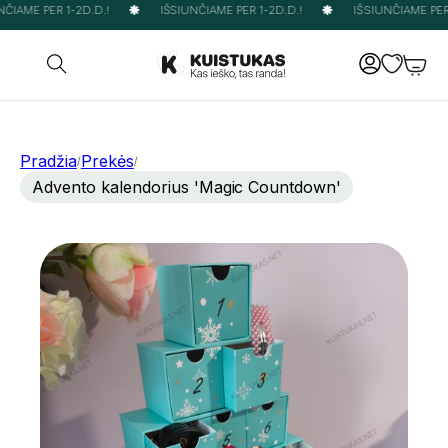
ČIAME PER 1-2D.D.!
IŠSIUNČIAME PER 1-2D.D.!
IŠSIUNČIAME PER 1
Pradžia
Prekės
/
/
Advento kalendorius 'Magic Countdown'