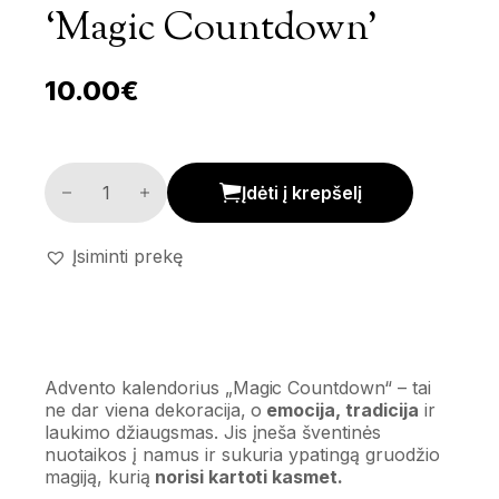
‘Magic Countdown’
10.00
€
Advento kalendorius 'Magic Countdown' kiekis
Įdėti į krepšelį
Įsiminti prekę
Advento kalendorius „Magic Countdown“ – tai
ne dar viena dekoracija, o
emocija, tradicija
ir
laukimo džiaugsmas. Jis įneša šventinės
nuotaikos į namus ir sukuria ypatingą gruodžio
magiją, kurią
norisi kartoti kasmet.