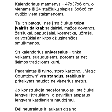
Kalendoriaus matmenys – 47x37x6 cm, o
viename iš 24 stalčiukų slepiasi 6x6x6 cm
dydžio vieta staigmenoms.
Tai itin patogu, nes į stalčiukus
telpa
įvairūs daiktai
: saldainiai, mažos dovanos,
žaisliukai, papuošalai, kosmetika, užrašai,
galvosūkiai ar kitos džiuginančios
smulkmenos.
Šis kalendorius
universalus
– tinka
vaikams, suaugusiems, poroms ar net
šeimos tradicijoms kurti.
Pagamintas iš tvirto, storo kartono, „Magic
Countdown“ yra
standus, stabilus
ir
pritaikytas naudoti ne vienerius metus.
Jo konstrukcija nedeformuojasi, stalčiukai
lengvai ištraukiami, o paviršius atsparus
lengvam kasdieniam naudojimui.
Dėl neutralaus ir jaukaus dizaino