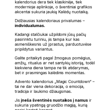
kalendorius dera tiek klasikinėje, tiek
modernioje aplinkoje, o šventiniai grafikos
akcentai sukuria jaukią Kalėdų nuotaiką.
Didžiausias kalendoriaus privalumas –
individualumas.
Kadangi stalčiukai užpildomi jūsų pačių
pasirinktu turiniu, jis tampa kur kas
asmeniškesnis už įprastus, parduotuvėse
pripildytus variantus.
Galite pritaikyti pagal žmogaus pomėgius,
amžių, ritualus ar net santykių istoriją, todėl
kiekviena diena tampa ne tik atidarymas,
bet ir prasmingas kalėdinis momentas.
Advento kalendorius „Magic Countdown“ –
tai ne dar viena dekoracija, o emocija,
tradicija ir laukimo džiaugsmas.
Jis
įneša šventinės nuotaikos į namus
ir
sukuria ypatingą gruodžio magiją, kurią
norisi kartoti kasmet.