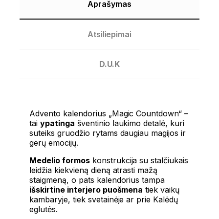
Aprašymas
Atsiliepimai
D.U.K
Advento kalendorius „Magic Countdown“ –
tai
ypatinga
šventinio laukimo detalė, kuri
suteiks gruodžio rytams daugiau magijos ir
gerų emocijų.
Medelio formos
konstrukcija su stalčiukais
leidžia kiekvieną dieną atrasti mažą
staigmeną, o pats kalendorius tampa
išskirtine interjero puošmena
tiek vaikų
kambaryje, tiek svetainėje ar prie Kalėdų
eglutės.