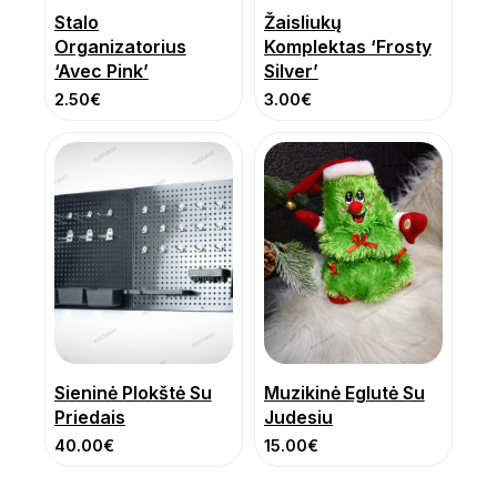
Stalo
Žaisliukų
Organizatorius
Komplektas ‘Frosty
‘Avec Pink’
Silver’
2.50
€
3.00
€
Sieninė Plokštė Su
Muzikinė Eglutė Su
Priedais
Judesiu
40.00
€
15.00
€