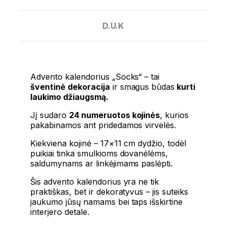
D.U.K
Advento kalendorius „Socks“ – tai
šventinė dekoracija
ir smagus būdas
kurti
laukimo džiaugsmą.
Jį sudaro
24 numeruotos kojinės
, kurios
pakabinamos ant pridedamos virvelės.
Kiekviena kojinė – 17×11 cm dydžio, todėl
puikiai tinka smulkioms dovanėlėms,
saldumynams ar linkėjimams paslėpti.
Šis advento kalendorius yra ne tik
praktiškas, bet ir dekoratyvus – jis suteiks
jaukumo jūsų namams bei taps išskirtine
interjero detale.