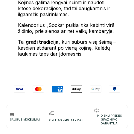
Kojines galima lengvai nuimti ir naudoti
kitose dekoracijose, tad tai daugkartinis ir
ilgaamžis pasirinkimas.
Kalendorius „Socks“ puikiai tiks kabinti virš
židinio, prie sienos ar net vaikų kambaryje.
Tai
graži tradicija
, kuri suburs visą šeimą –
kasdien atidarant po vieną kojinę, Kalėdų
laukimas taps dar įdomesnis.
14 DIENŲ PREKĖS
SAUGŪS MOKĖJIMAI
GRAŽINIMO
GREITAS PRISTATYMAS
GARANTIJA