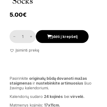
‘Socks’
5.00
€
Advento kalendorius 'Socks' kiekis
Įdėti į krepšelį
Įsiminti prekę
Pasirinkite
originalų būdą dovanoti mažas
staigmenas
ir
nustebinkite artimuosius
šiuo
žavingu kalendoriumi.
Kalendorių sudaro
24 kojinės
bei
virvelė.
Matmenys kojinės:
17x11cm.