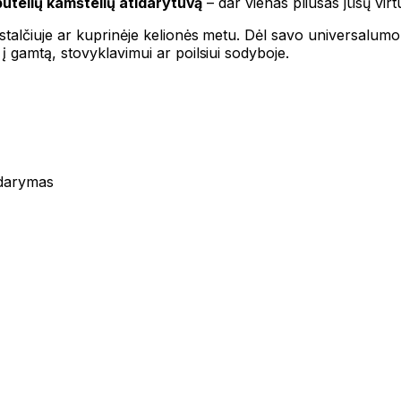
butelių kamštelių atidarytuvą
– dar vienas pliusas jūsų virt
alčiuje ar kuprinėje kelionės metu. Dėl savo universalumo ir 
 gamtą, stovyklavimui ar poilsiui sodyboje.
idarymas