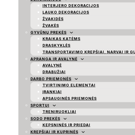
INTERJERO DEKORACIJOS
LAUKO DEKORACIJOS
ŽVAKIDĖS
ŽVAKĖS
GYVŪNŲ PREKĖS
KRAIKAS KATĖMS
DRASKYKLĖS
TRANSPORTAVIMO KREPŠIAI, NARVAI IR G
APRANGA IR AVALYNĖ
AVALYNĖ
DRABUŽIAI
DARBO PRIEMONĖS
TVIRTINIMO ELEMENTAI
ĮRANKIAI
APSAUGINĖS PRIEMONĖS
SPORTUI
TRENIRUOKLIAI
SODO PREKĖS
KEPSNINĖS IR PRIEDAI
KREPŠIAI IR KUPRINĖS