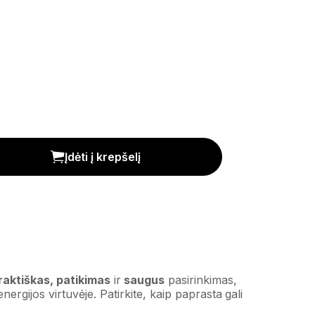
Įdėti į krepšelį
raktiškas, patikimas
ir
saugus
pasirinkimas,
energijos virtuvėje. Patirkite, kaip paprasta gali