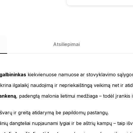
Atsiliepimai
galbininkas
kiekvienuose namuose ar stovyklavimo sąlygo
ikrina ilgalaikį naudojimą ir nepriekaištingą veikimą net ir at
rankeną
, padengtą malonia lietimui medžiaga – todėl įrankis i
švarų ir greitą atidarymą be papildomų pastangų.
nių dangteliai nupjaunami lygiai ir be aštrių kampų – taip išve