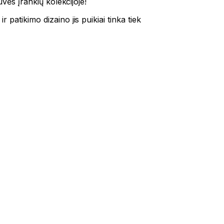
uvės įrankių kolekcijoje!
patikimo dizaino jis puikiai tinka tiek