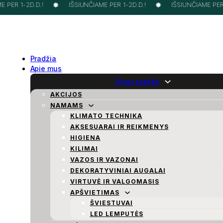
 PER 1-2D.D.!
IŠSIUNČIAME PER 1-2D.D.!
IŠSIUNČIAME PER 1
Pradžia
Apie mus
Visos prekės
AKCIJOS
NAMAMS
KLIMATO TECHNIKA
AKSESUARAI IR REIKMENYS
HIGIENA
KILIMAI
VAZOS IR VAZONAI
DEKORATYVINIAI AUGALAI
VIRTUVĖ IR VALGOMASIS
APŠVIETIMAS
ŠVIESTUVAI
LED LEMPUTĖS