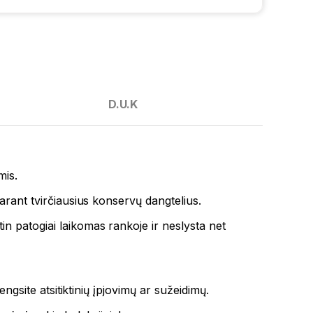
D.U.K
mis.
idarant tvirčiausius konservų dangtelius.
tin patogiai laikomas rankoje ir neslysta net
ngsite atsitiktinių įpjovimų ar sužeidimų.