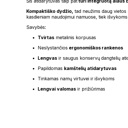
Šis atidarytuvas taip pat
turi integruotą alaus 
Kompaktiško dydžio,
tad neužims daug vietos st
kasdieniam naudojimui namuose, tiek išvykoms į
Savybės:
Tvirtas
metalinis korpusas
Neslystančios
ergonomiškos rankenos
Lengvas
ir saugus konservų dangtelių at
Papildomas
kamštelių atidarytuvas
Tinkamas namų virtuvei ir išvykoms
Lengvai valomas
ir prižiūrimas