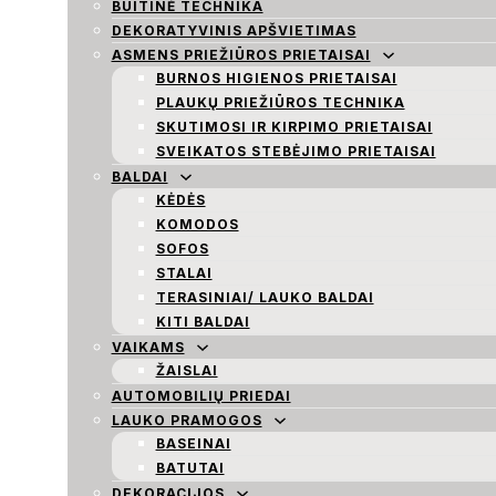
BUITINĖ TECHNIKA
DEKORATYVINIS APŠVIETIMAS
ASMENS PRIEŽIŪROS PRIETAISAI
BURNOS HIGIENOS PRIETAISAI
PLAUKŲ PRIEŽIŪROS TECHNIKA
SKUTIMOSI IR KIRPIMO PRIETAISAI
SVEIKATOS STEBĖJIMO PRIETAISAI
BALDAI
KĖDĖS
KOMODOS
SOFOS
STALAI
TERASINIAI/ LAUKO BALDAI
KITI BALDAI
VAIKAMS
ŽAISLAI
AUTOMOBILIŲ PRIEDAI
LAUKO PRAMOGOS
BASEINAI
BATUTAI
DEKORACIJOS