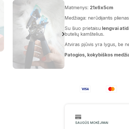
Matmenys:
21x6x5cm
Medžiaga: nerūdijantis pliena
Su šiuo prietaisu
lengvai atid
butelių kamštelius.
Atviras pjūvis yra lygus, be n
Patogios, kokybiškos medži
SAUGŪS MOKĖJIMAI