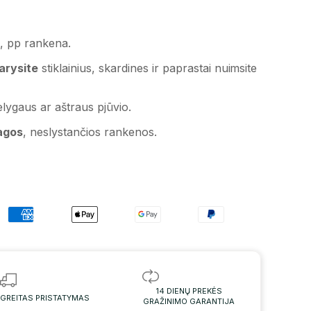
s, pp rankena.
arysite
stiklainius, skardines ir paprastai nuimsite
elygaus ar aštraus pjūvio.
agos
, neslystančios rankenos.
14 DIENŲ PREKĖS
GREITAS PRISTATYMAS
GRAŽINIMO GARANTIJA