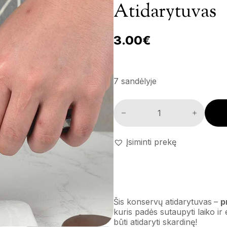
Atidarytuvas
3.00
€
7 sandėlyje
Atidarytuvas kiekis
Įsiminti prekę
Šis konservų atidarytuvas –
p
kuris padės sutaupyti laiko ir 
būti atidaryti skardinę!