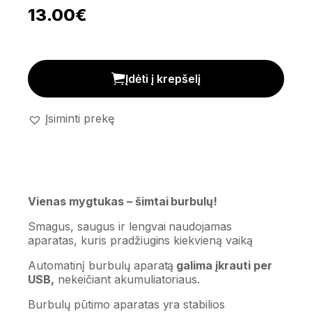
13.00
€
Automatinis burbulų aparatas 'Bubble Monster' kiekis
Įdėti į krepšelį
Įsiminti prekę
Vienas mygtukas – šimtai burbulų!
Smagus, saugus ir lengvai naudojamas
aparatas, kuris pradžiugins kiekvieną vaiką
Automatinį burbulų aparatą
galima įkrauti per
USB,
nekeičiant akumuliatoriaus.
Burbulų pūtimo aparatas yra stabilios