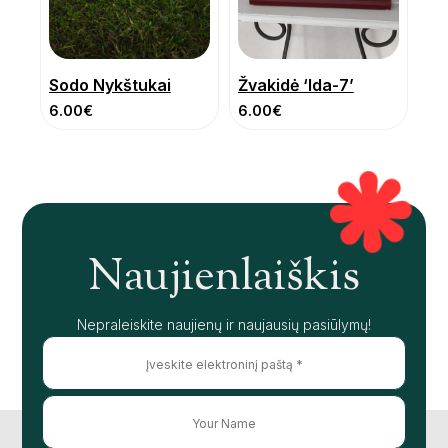
Sodo Nykštukai
Žvakidė ‘Ida-7’
6.00
€
6.00
€
Naujienlaiškis
Nepraleiskite naujienų ir naujausių pasiūlymų!