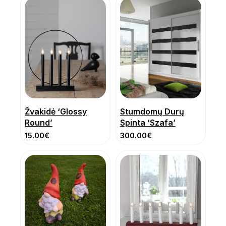
Žvakidė ‘Glossy
Stumdomų Durų
Round’
Spinta ‘Szafa’
15.00
€
300.00
€