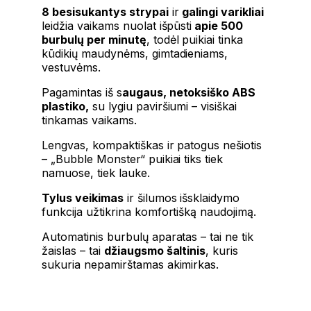
8 besisukantys strypai
ir
galingi varikliai
leidžia vaikams nuolat išpūsti
apie 500
burbulų per minutę
, todėl puikiai tinka
kūdikių maudynėms, gimtadieniams,
vestuvėms.
Pagamintas iš s
augaus, netoksiško ABS
plastiko,
su lygiu paviršiumi – visiškai
tinkamas vaikams.
Lengvas, kompaktiškas ir patogus nešiotis
– „Bubble Monster“ puikiai tiks tiek
namuose, tiek lauke.
Tylus veikimas
ir šilumos išsklaidymo
funkcija užtikrina komfortišką naudojimą.
Automatinis burbulų aparatas – tai ne tik
žaislas – tai
džiaugsmo šaltinis
, kuris
sukuria nepamirštamas akimirkas.