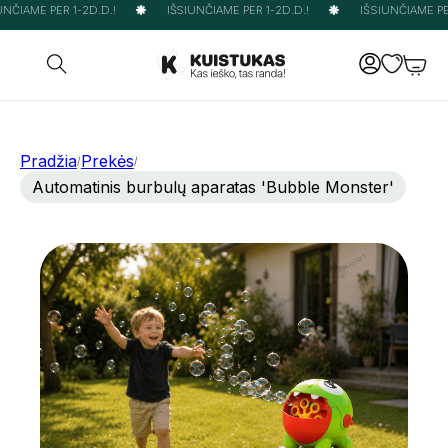
NČIAME PER 1-2D.D.!
IŠSIUNČIAME PER 1-2D.D.!
IŠSIUNČIAME PER
Pradžia
Prekės
/
/
Automatinis burbulų aparatas 'Bubble Monster'