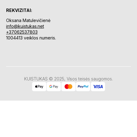
REKVIZITAI:
Oksana Matulevičienė
info@kuistukas.net
+37062537803
1004413 veiklos numeris.
KUISTUKAS © 2025, Visos teisės saugomos.