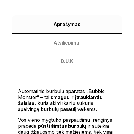
Aprašymas
Atsiliepimai
D.U.K
Automatinis burbulų aparatas „Bubble
Monster“ – tai
smagus
ir
įtraukiantis
žaislas,
kuris akimirksniu sukuria
spalvingą burbulų pasaulį vaikams.
Vos vieno mygtuko paspaudimu įrenginys
pradeda
pūsti šimtus burbulų
ir suteikia
daug džiaugsmo tiek mažiesiems, tiek visai