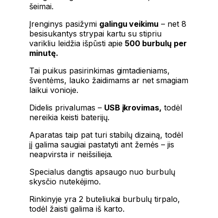
šeimai.
Įrenginys pasižymi
galingu veikimu
– net 8
besisukantys strypai kartu su stipriu
varikliu leidžia išpūsti apie
500 burbulų per
minutę.
Tai puikus pasirinkimas gimtadieniams,
šventėms, lauko žaidimams ar net smagiam
laikui vonioje.
Didelis privalumas –
USB įkrovimas,
todėl
nereikia keisti baterijų.
Aparatas taip pat turi stabilų dizainą, todėl
jį galima saugiai pastatyti ant žemės – jis
neapvirsta ir neišsilieja.
Specialus dangtis apsaugo nuo burbulų
skysčio nutekėjimo.
Rinkinyje yra 2 buteliukai burbulų tirpalo,
todėl žaisti galima iš karto.