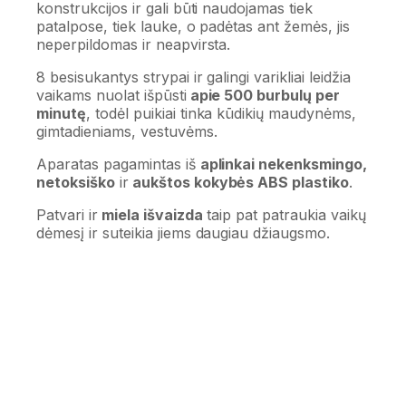
konstrukcijos ir gali būti naudojamas tiek
patalpose, tiek lauke, o padėtas ant žemės, jis
neperpildomas ir neapvirsta.
8 besisukantys strypai ir galingi varikliai leidžia
vaikams nuolat išpūsti
apie 500 burbulų per
minutę
, todėl puikiai tinka kūdikių maudynėms,
gimtadieniams, vestuvėms.
Aparatas pagamintas iš
aplinkai nekenksmingo,
netoksiško
ir
aukštos kokybės ABS plastiko
.
Patvari ir
miela išvaizda
taip pat patraukia vaikų
dėmesį ir suteikia jiems daugiau džiaugsmo.