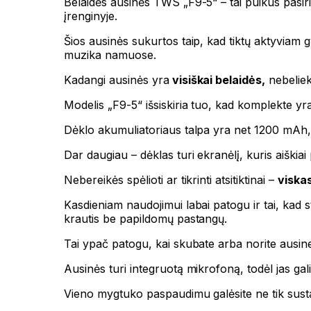
Belaidės ausinės TWS „F9-5“ – tai puikus pasiri
įrenginyje.
Šios ausinės sukurtos taip, kad tiktų aktyviam g
muzika namuose.
Kadangi ausinės yra
visiškai belaidės,
nebelieka
Modelis „F9-5“ išsiskiria tuo, kad komplekte y
Dėklo akumuliatoriaus talpa yra net 1200 mAh, t
Dar daugiau – dėklas turi ekranėlį, kuris aiškiai
Nebereikės spėlioti ar tikrinti atsitiktinai –
viska
Kasdieniam naudojimui labai patogu ir tai, kad st
krautis be papildomų pastangų.
Tai ypač patogu, kai skubate arba norite ausi
Ausinės turi integruotą mikrofoną, todėl jas gal
Vieno mygtuko paspaudimu galėsite ne tik sustabd