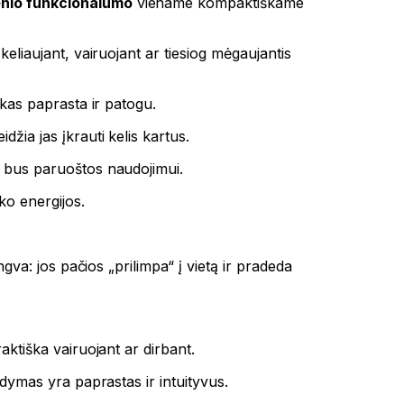
nio funkcionalumo
viename kompaktiškame
keliaujant, vairuojant ar tiesiog mėgaujantis
iskas paprasta ir patogu.
idžia jas įkrauti kelis kartus.
da bus paruoštos naudojimui.
ko energijos.
ngva: jos pačios „prilimpa“ į vietą ir pradeda
aktiška vairuojant ar dirbant.
ldymas yra paprastas ir intuityvus.