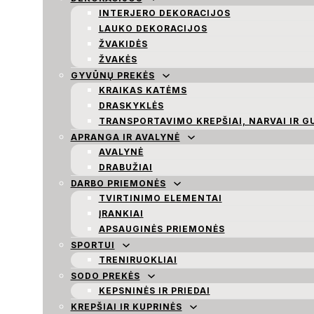
INTERJERO DEKORACIJOS
LAUKO DEKORACIJOS
ŽVAKIDĖS
ŽVAKĖS
GYVŪNŲ PREKĖS
KRAIKAS KATĖMS
DRASKYKLĖS
TRANSPORTAVIMO KREPŠIAI, NARVAI IR G
APRANGA IR AVALYNĖ
AVALYNĖ
DRABUŽIAI
DARBO PRIEMONĖS
TVIRTINIMO ELEMENTAI
ĮRANKIAI
APSAUGINĖS PRIEMONĖS
SPORTUI
TRENIRUOKLIAI
SODO PREKĖS
KEPSNINĖS IR PRIEDAI
KREPŠIAI IR KUPRINĖS