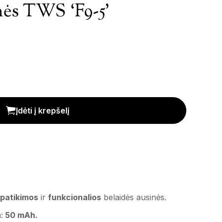
nės TWS ‘F9-5’
iekis
Įdėti į krepšelį
 patikimos
ir
funkcionalios
belaidės ausinės.
:
50 mAh.