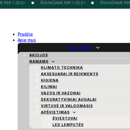
 PER 1-2D.D.!
IŠSIUNČIAME PER 1-2D.D.!
IŠSIUNČIAME PER 1
Pradžia
Apie mus
Visos prekės
AKCIJOS
NAMAMS
KLIMATO TECHNIKA
AKSESUARAI IR REIKMENYS
HIGIENA
KILIMAI
VAZOS IR VAZONAI
DEKORATYVINIAI AUGALAI
VIRTUVĖ IR VALGOMASIS
APŠVIETIMAS
ŠVIESTUVAI
LED LEMPUTĖS