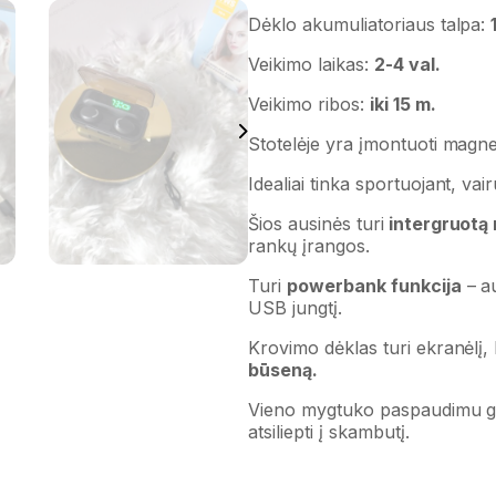
Dėklo akumuliatoriaus talpa:
Veikimo laikas:
2-4 val.
Veikimo ribos:
iki 15 m.
Stotelėje yra įmontuoti magne
Idealiai tinka sportuojant, vai
Šios ausinės turi
intergruotą 
rankų įrangos.
Turi
powerbank funkcija
– au
USB jungtį.
Krovimo dėklas turi ekranėlį,
būseną.
Vieno mygtuko paspaudimu gal
atsiliepti į skambutį.