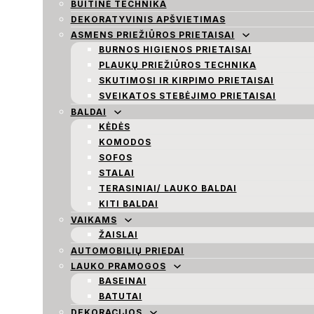
BUITINĖ TECHNIKA
DEKORATYVINIS APŠVIETIMAS
ASMENS PRIEŽIŪROS PRIETAISAI
BURNOS HIGIENOS PRIETAISAI
PLAUKŲ PRIEŽIŪROS TECHNIKA
SKUTIMOSI IR KIRPIMO PRIETAISAI
SVEIKATOS STEBĖJIMO PRIETAISAI
BALDAI
KĖDĖS
KOMODOS
SOFOS
STALAI
TERASINIAI/ LAUKO BALDAI
KITI BALDAI
VAIKAMS
ŽAISLAI
AUTOMOBILIŲ PRIEDAI
LAUKO PRAMOGOS
BASEINAI
BATUTAI
DEKORACIJOS