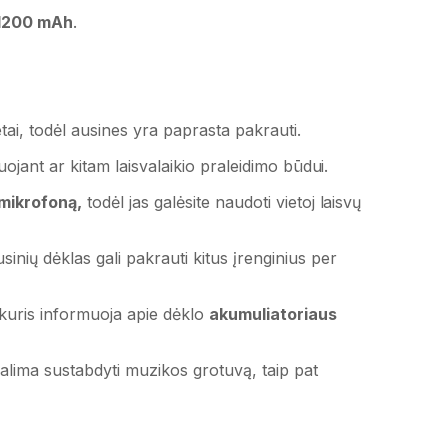
1200 mAh
.
tai, todėl ausines yra paprasta pakrauti.
ruojant ar kitam laisvalaikio praleidimo būdui.
mikrofoną,
todėl jas galėsite naudoti vietoj laisvų
sinių dėklas gali pakrauti kitus įrenginius per
 kuris informuoja apie dėklo
akumuliatoriaus
ima sustabdyti muzikos grotuvą, taip pat