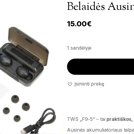
Belaidės Ausi
15.00
€
1 sandėlyje
Belaidės ausinės TWS 'F9-5' k
Įsiminti prekę
TWS „F9-5“ – tai
praktiškos,
Ausinės akumuliatoriaus talpa