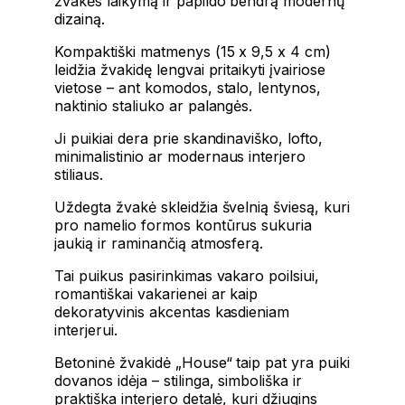
žvakės laikymą ir papildo bendrą modernų
dizainą.
Kompaktiški matmenys (15 x 9,5 x 4 cm)
leidžia žvakidę lengvai pritaikyti įvairiose
vietose – ant komodos, stalo, lentynos,
naktinio staliuko ar palangės.
Ji puikiai dera prie skandinaviško, lofto,
minimalistinio ar modernaus interjero
stiliaus.
Uždegta žvakė skleidžia švelnią šviesą, kuri
pro namelio formos kontūrus sukuria
jaukią ir raminančią atmosferą.
Tai puikus pasirinkimas vakaro poilsiui,
romantiškai vakarienei ar kaip
dekoratyvinis akcentas kasdieniam
interjerui.
Betoninė žvakidė „House“ taip pat yra puiki
dovanos idėja – stilinga, simboliška ir
praktiška interjero detalė, kuri džiugins