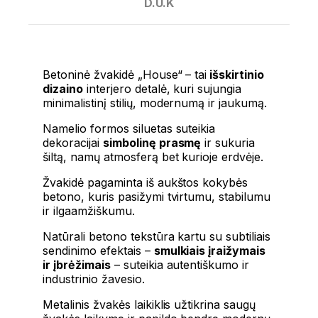
D.U.K
Betoninė žvakidė „House“ – tai
išskirtinio
dizaino
interjero detalė, kuri sujungia
minimalistinį stilių, modernumą ir jaukumą.
Namelio formos siluetas suteikia
dekoracijai
simbolinę prasmę
ir sukuria
šiltą, namų atmosferą bet kurioje erdvėje.
Žvakidė pagaminta iš aukštos kokybės
betono, kuris pasižymi tvirtumu, stabilumu
ir ilgaamžiškumu.
Natūrali betono tekstūra kartu su subtiliais
sendinimo efektais –
smulkiais įraižymais
ir įbrėžimais
– suteikia autentiškumo ir
industrinio žavesio.
Metalinis žvakės laikiklis užtikrina saugų