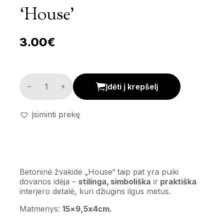
‘House’
3.00
€
Betoninė žvakidė 'House' kiekis
Įdėti į krepšelį
Įsiminti prekę
Betoninė žvakidė „House“ taip pat yra puiki
dovanos idėja –
stilinga, simboliška
ir
praktiška
interjero detalė, kuri džiugins ilgus metus.
Matmenys:
15×9,5x4cm.