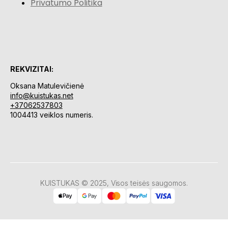
Privatumo Politika
REKVIZITAI:
Oksana Matulevičienė
info@kuistukas.net
+37062537803
1004413 veiklos numeris.
KUISTUKAS © 2025, Visos teisės saugomos.