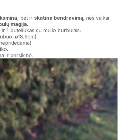
nksmina
,
bet
ir
skatina
bendravimą,
nes
vaikai
bulų
magija.
ir 1 buteliukas su muilo burbulais.
Dubuo: ø18,5cm)
nepridedama)
iko.
a ir persikinė.