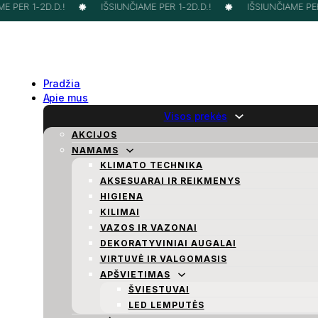
 PER 1-2D.D.!
IŠSIUNČIAME PER 1-2D.D.!
IŠSIUNČIAME PER 1
Pradžia
Apie mus
Visos prekės
AKCIJOS
NAMAMS
KLIMATO TECHNIKA
AKSESUARAI IR REIKMENYS
HIGIENA
KILIMAI
VAZOS IR VAZONAI
DEKORATYVINIAI AUGALAI
VIRTUVĖ IR VALGOMASIS
APŠVIETIMAS
ŠVIESTUVAI
LED LEMPUTĖS