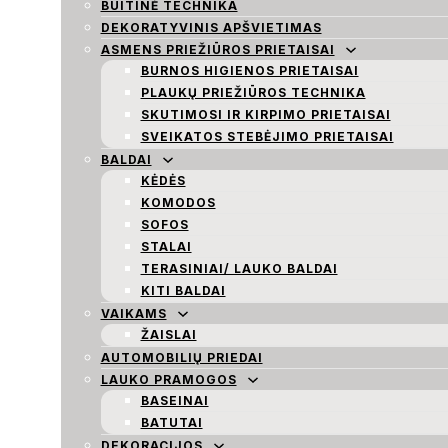
BUITINĖ TECHNIKA
DEKORATYVINIS APŠVIETIMAS
ASMENS PRIEŽIŪROS PRIETAISAI
BURNOS HIGIENOS PRIETAISAI
PLAUKŲ PRIEŽIŪROS TECHNIKA
SKUTIMOSI IR KIRPIMO PRIETAISAI
SVEIKATOS STEBĖJIMO PRIETAISAI
BALDAI
KĖDĖS
KOMODOS
SOFOS
STALAI
TERASINIAI/ LAUKO BALDAI
KITI BALDAI
VAIKAMS
ŽAISLAI
AUTOMOBILIŲ PRIEDAI
LAUKO PRAMOGOS
BASEINAI
BATUTAI
DEKORACIJOS