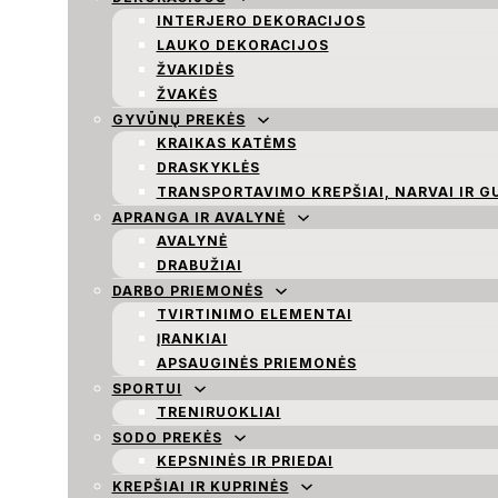
INTERJERO DEKORACIJOS
LAUKO DEKORACIJOS
ŽVAKIDĖS
ŽVAKĖS
GYVŪNŲ PREKĖS
KRAIKAS KATĖMS
DRASKYKLĖS
TRANSPORTAVIMO KREPŠIAI, NARVAI IR G
APRANGA IR AVALYNĖ
AVALYNĖ
DRABUŽIAI
DARBO PRIEMONĖS
TVIRTINIMO ELEMENTAI
ĮRANKIAI
APSAUGINĖS PRIEMONĖS
SPORTUI
TRENIRUOKLIAI
SODO PREKĖS
KEPSNINĖS IR PRIEDAI
KREPŠIAI IR KUPRINĖS