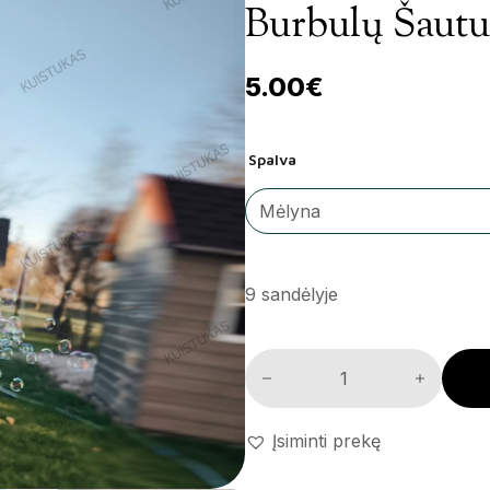
Burbulų Šautu
5.00
€
Spalva
9 sandėlyje
Burbulų šautuvo rinkinys kiek
Įsiminti prekę