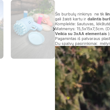
Šis burbulų rinkinys
ne
tik
li
gali
žaisti
kartu
ir
dalintis
bur
Komplekte: šautuvas, lėkštutė 
Matmenys: 15,5x15x7,5cm. (
Veikia su 3xAA elementais
(
Pagamintas iš patvaraus plast
Du spalvų pasirinkimai: mėlyn
Video
grotuvas