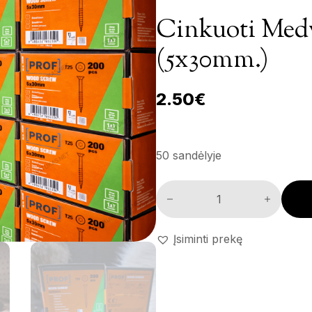
Cinkuoti Medv
(5x30mm.)
2.50
€
50 sandėlyje
Cinkuoti medvarščiai 'Prof' (
Įsiminti prekę