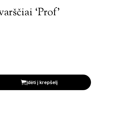
arščiai ‘Prof’
5x30mm.) kiekis
Įdėti į krepšelį