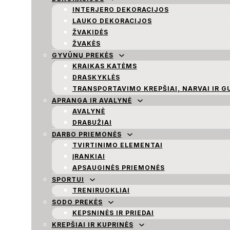
INTERJERO DEKORACIJOS
LAUKO DEKORACIJOS
ŽVAKIDĖS
ŽVAKĖS
GYVŪNŲ PREKĖS
KRAIKAS KATĖMS
DRASKYKLĖS
TRANSPORTAVIMO KREPŠIAI, NARVAI IR G
APRANGA IR AVALYNĖ
AVALYNĖ
DRABUŽIAI
DARBO PRIEMONĖS
TVIRTINIMO ELEMENTAI
ĮRANKIAI
APSAUGINĖS PRIEMONĖS
SPORTUI
TRENIRUOKLIAI
SODO PREKĖS
KEPSNINĖS IR PRIEDAI
KREPŠIAI IR KUPRINĖS