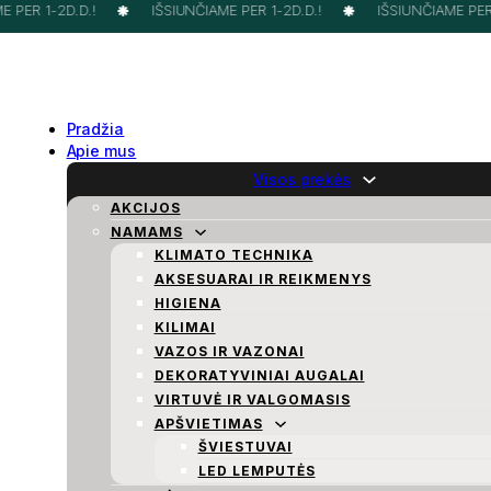
PER 1-2D.D.!
IŠSIUNČIAME PER 1-2D.D.!
IŠSIUNČIAME PER 1
Pradžia
Apie mus
Visos prekės
AKCIJOS
NAMAMS
KLIMATO TECHNIKA
AKSESUARAI IR REIKMENYS
HIGIENA
KILIMAI
VAZOS IR VAZONAI
DEKORATYVINIAI AUGALAI
VIRTUVĖ IR VALGOMASIS
APŠVIETIMAS
ŠVIESTUVAI
LED LEMPUTĖS