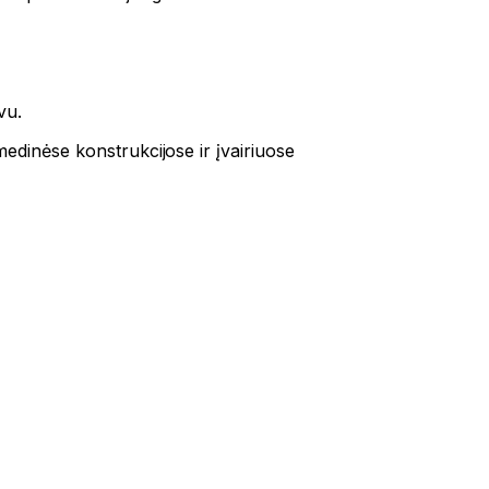
vu.
medinėse konstrukcijose ir įvairiuose