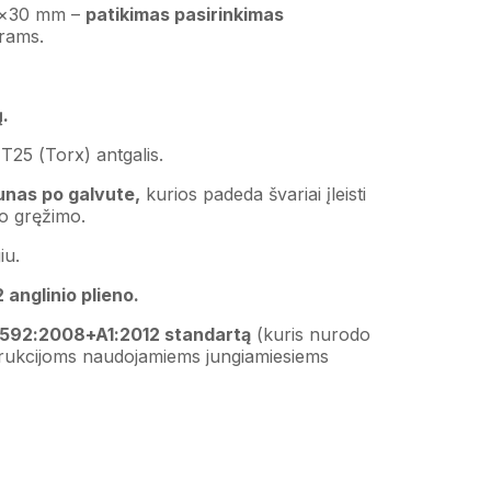
 5×30 mm –
patikimas pasirinkimas
trams.
.
25 (Torx) antgalis.
aunas po galvute,
kurios padeda švariai įleisti
o gręžimo.
iu.
anglinio plieno.
4592:2008+A1:2012 standartą
(kuris nurodo
rukcijoms naudojamiems jungiamiesiems