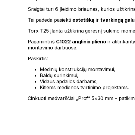
Sraigtai turi 6 įleidimo briaunas, kurios užtikr
Tai padeda pasiekti
estetišką
ir
tvarkingą galu
Torx T25 įlanta užtikrina geresnį sukimo momen
Pagaminti iš
C1022 anglinio plieno
ir atitinkan
montavimo darbuose.
Paskirtis:
Medinių konstrukcijų montavimui;
Baldų surinkimui;
Vidaus apdailos darbams;
Kitiems medienos tvirtinimo projektams.
Cinkuoti medvarščiai „Prof“ 5×30 mm – patikim