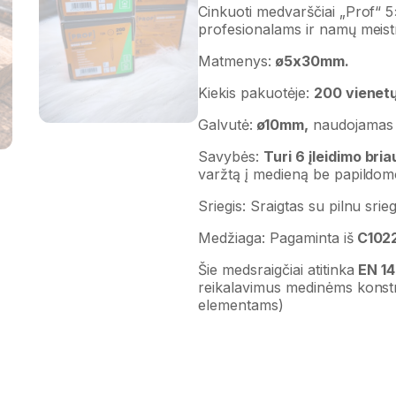
Cinkuoti medvarščiai „Prof“
profesionalams ir namų meis
Matmenys:
ø5x30mm.
Kiekis pakuotėje:
200 vienetų
Galvutė:
ø10mm,
naudojamas T
Savybės:
Turi 6 įleidimo bri
varžtą į medieną be papildom
Sriegis: Sraigtas su pilnu srieg
Medžiaga: Pagaminta iš
C1022 
Šie medsraigčiai atitinka
EN 1
reikalavimus medinėms konst
elementams)