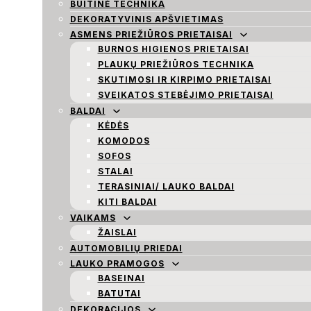
BUITINĖ TECHNIKA
DEKORATYVINIS APŠVIETIMAS
ASMENS PRIEŽIŪROS PRIETAISAI
BURNOS HIGIENOS PRIETAISAI
PLAUKŲ PRIEŽIŪROS TECHNIKA
SKUTIMOSI IR KIRPIMO PRIETAISAI
SVEIKATOS STEBĖJIMO PRIETAISAI
BALDAI
KĖDĖS
KOMODOS
SOFOS
STALAI
TERASINIAI/ LAUKO BALDAI
KITI BALDAI
VAIKAMS
ŽAISLAI
AUTOMOBILIŲ PRIEDAI
LAUKO PRAMOGOS
BASEINAI
BATUTAI
DEKORACIJOS