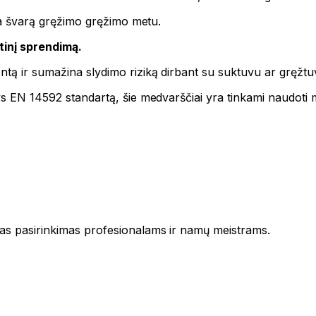
ina švarą gręžimo gręžimo metu.
tinį sprendimą.
tą ir sumažina slydimo riziką dirbant su suktuvu ar gręžtu
tys EN 14592 standartą, šie medvarščiai yra tinkami naudoti 
as pasirinkimas profesionalams ir namų meistrams.