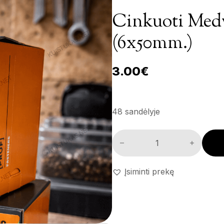
Cinkuoti Medv
(6x50mm.)
3.00
€
48 sandėlyje
Cinkuoti medvarščiai 'Prof' (
Įsiminti prekę