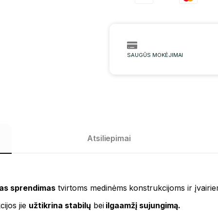
SAUGŪS MOKĖJIMAI
Atsiliepimai
mas sprendimas
tvirtoms medinėms konstrukcijoms ir įvair
ijos jie
užtikrina stabilų
bei
ilgaamžį sujungimą.