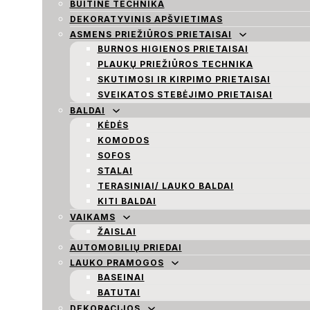
BUITINĖ TECHNIKA
DEKORATYVINIS APŠVIETIMAS
ASMENS PRIEŽIŪROS PRIETAISAI
BURNOS HIGIENOS PRIETAISAI
PLAUKŲ PRIEŽIŪROS TECHNIKA
SKUTIMOSI IR KIRPIMO PRIETAISAI
SVEIKATOS STEBĖJIMO PRIETAISAI
BALDAI
KĖDĖS
KOMODOS
SOFOS
STALAI
TERASINIAI/ LAUKO BALDAI
KITI BALDAI
VAIKAMS
ŽAISLAI
AUTOMOBILIŲ PRIEDAI
LAUKO PRAMOGOS
BASEINAI
BATUTAI
DEKORACIJOS