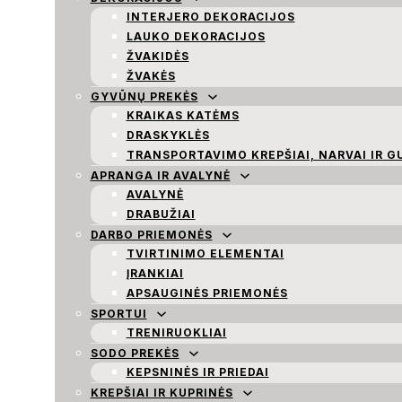
INTERJERO DEKORACIJOS
LAUKO DEKORACIJOS
ŽVAKIDĖS
ŽVAKĖS
GYVŪNŲ PREKĖS
KRAIKAS KATĖMS
DRASKYKLĖS
TRANSPORTAVIMO KREPŠIAI, NARVAI IR G
APRANGA IR AVALYNĖ
AVALYNĖ
DRABUŽIAI
DARBO PRIEMONĖS
TVIRTINIMO ELEMENTAI
ĮRANKIAI
APSAUGINĖS PRIEMONĖS
SPORTUI
TRENIRUOKLIAI
SODO PREKĖS
KEPSNINĖS IR PRIEDAI
KREPŠIAI IR KUPRINĖS