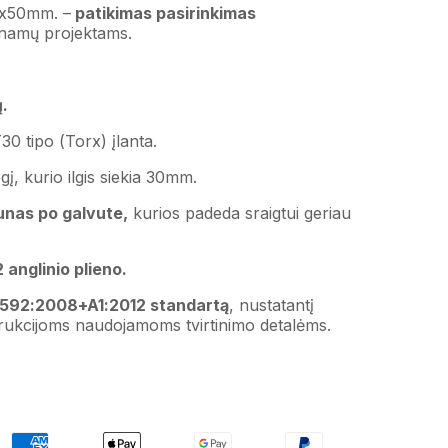
6x50mm. –
patikimas pasirinkimas
 namų projektams.
.
0 tipo (Torx) įlanta.
egį, kurio ilgis siekia 30mm.
aunas po galvute,
kurios padeda sraigtui geriau
anglinio plieno.
4592:2008+A1:2012 standartą
, nustatantį
rukcijoms naudojamoms tvirtinimo detalėms.