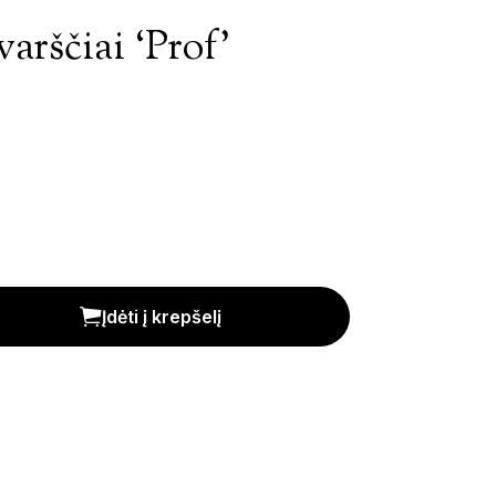
arščiai ‘Prof’
6x50mm.) kiekis
Įdėti į krepšelį