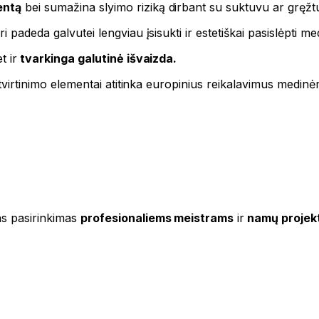
entą
bei sumažina slyimo riziką dirbant su suktuvu ar gręžt
i padeda galvutei lengviau įsisukti ir estetiškai pasislėpti me
t ir
tvarkinga galutinė išvaizda.
šie tvirtinimo elementai atitinka europinius reikalavimus m
as pasirinkimas
profesionaliems meistrams
ir
namų projek