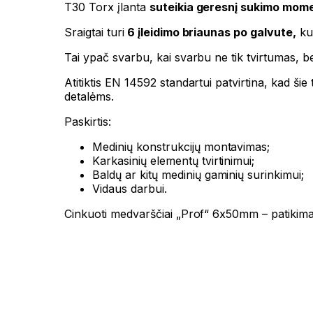
T30 Torx įlanta
suteikia geresnį sukimo mom
Sraigtai turi
6 įleidimo briaunas po galvute,
kur
Tai ypač svarbu, kai svarbu ne tik tvirtumas, be
Atitiktis EN 14592 standartui patvirtina, kad 
detalėms.
Paskirtis:
Medinių konstrukcijų montavimas;
Karkasinių elementų tvirtinimui;
Baldų ar kitų medinių gaminių surinkimui;
Vidaus darbui.
Cinkuoti medvarščiai „Prof“ 6x50mm – patikim