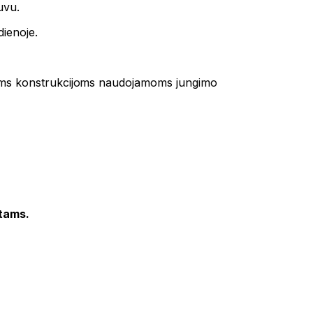
uvu.
dienoje.
edinėms konstrukcijoms naudojamoms jungimo
tams.