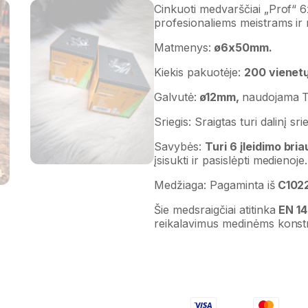
Cinkuoti medvarščiai „Prof“ 
profesionaliems meistrams ir
Matmenys:
ø6x50mm.
Kiekis pakuotėje:
200 vienetų
Galvutė:
ø12mm,
naudojama T3
Sriegis: Sraigtas turi dalinį sri
Savybės:
Turi 6 įleidimo bri
įsisukti ir pasislėpti medienoje.
Medžiaga: Pagaminta iš
C1022 
Šie medsraigčiai atitinka
EN 1
reikalavimus medinėms konst