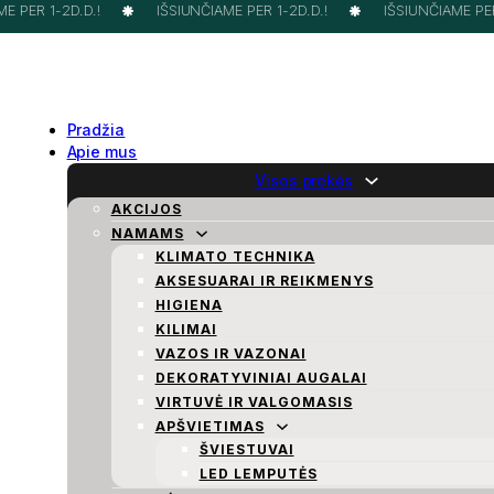
 PER 1-2D.D.!
IŠSIUNČIAME PER 1-2D.D.!
IŠSIUNČIAME PER 
Pradžia
Apie mus
Visos prekės
AKCIJOS
NAMAMS
KLIMATO TECHNIKA
AKSESUARAI IR REIKMENYS
HIGIENA
KILIMAI
VAZOS IR VAZONAI
DEKORATYVINIAI AUGALAI
VIRTUVĖ IR VALGOMASIS
APŠVIETIMAS
ŠVIESTUVAI
LED LEMPUTĖS