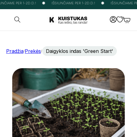
NČIAME PER 1-2D.D.!
IŠSIUNČIAME PER 1-2D.D.!
IŠSIUNČIAME PER
Pradžia
Prekės
Daigyklos indas 'Green Start'
/
/