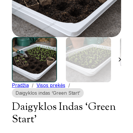
Pradžia
/
Visos prekės
/
Daigyklos indas ‘Green Start’
Daigyklos Indas ‘Green
Start’