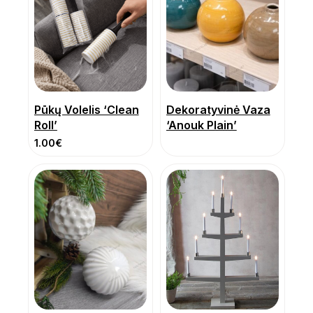
Pūkų Volelis ‘Clean
Dekoratyvinė Vaza
Roll’
‘Anouk Plain’
1.00
€