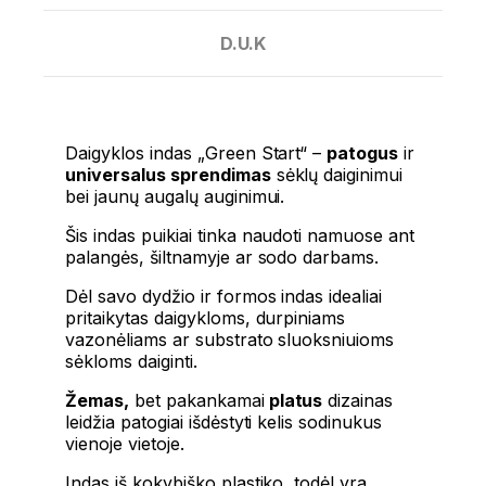
D.U.K
Daigyklos indas „Green Start“ –
patogus
ir
universalus sprendimas
sėklų daiginimui
bei jaunų augalų auginimui.
Šis indas puikiai tinka naudoti namuose ant
palangės, šiltnamyje ar sodo darbams.
Dėl savo dydžio ir formos indas idealiai
pritaikytas daigykloms, durpiniams
vazonėliams ar substrato sluoksniuioms
sėkloms daiginti.
Žemas,
bet pakankamai
platus
dizainas
leidžia patogiai išdėstyti kelis sodinukus
vienoje vietoje.
Indas iš kokybiško plastiko, todėl yra