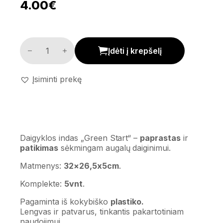
4.00
€
Daigyklos indas 'Green Start' kiekis
Įdėti į krepšelį
Įsiminti prekę
Daigyklos indas „Green Start“ –
paprastas
ir
patikimas
sėkmingam augalų daiginimui.
Matmenys:
32×26,5x5cm
.
Komplekte:
5vnt
.
Pagaminta iš kokybiško
plastiko.
Lengvas ir patvarus, t
inkantis pakartotiniam
naudojimui.