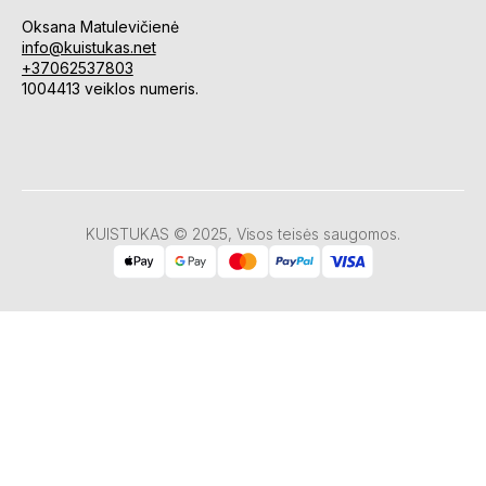
Oksana Matulevičienė
info@kuistukas.net
+37062537803
1004413 veiklos numeris.
KUISTUKAS © 2025, Visos teisės saugomos.