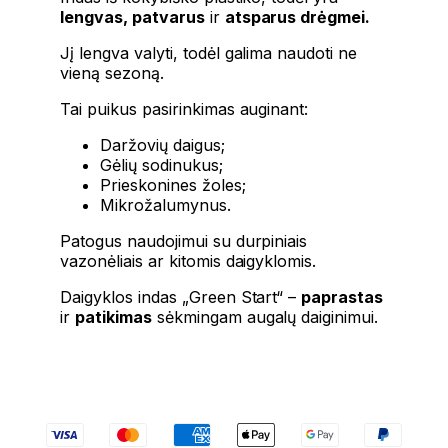
lengvas, patvarus
ir
atsparus drėgmei.
Jį lengva valyti, todėl galima naudoti ne
vieną sezoną.
Tai puikus pasirinkimas auginant:
Daržovių daigus;
Gėlių sodinukus;
Prieskonines žoles;
Mikrožalumynus.
Patogus naudojimui su durpiniais
vazonėliais ar kitomis daigyklomis.
Daigyklos indas „Green Start“ –
paprastas
ir
patikimas
sėkmingam augalų daiginimui.