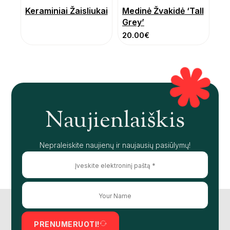
Keraminiai Žaisliukai
Medinė Žvakidė ‘Tall
Grey’
20.00
€
Naujienlaiškis
Nepraleiskite naujienų ir naujausių pasiūlymų!
PRENUMERUOTI!