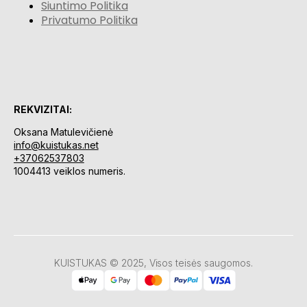
Siuntimo Politika
Privatumo Politika
REKVIZITAI:
Oksana Matulevičienė
info@kuistukas.net
+37062537803
1004413 veiklos numeris.
KUISTUKAS © 2025, Visos teisės saugomos.