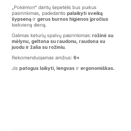
„Pokémon“ dantų šepetėlis bus puikus
pasirinkimas, padedantis
palaikyti sveiką
šypseną
ir
gerus burnos higienos įpročius
kiekvieną dieną.
Galimas keturių spalvų pasirinkimas:
rožinė su
mėlynu, geltona su raudonu, raudona su
juodu ir žalia su rožiniu.
Rekomenduojamas amžius:
6+
Jis
patogus laikyti, lengvas
ir
ergonomiškas.