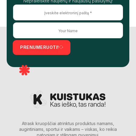
Nepraleiskite naujienų ir naujausių pasiūlymų!
PRENUMERUOTI!
Atrask kruopščiai atrinktus produktus namams,
augintiniams, sportui ir vaikams – viskas, ko reikia
patogiam ir stilingam gyvenimui.