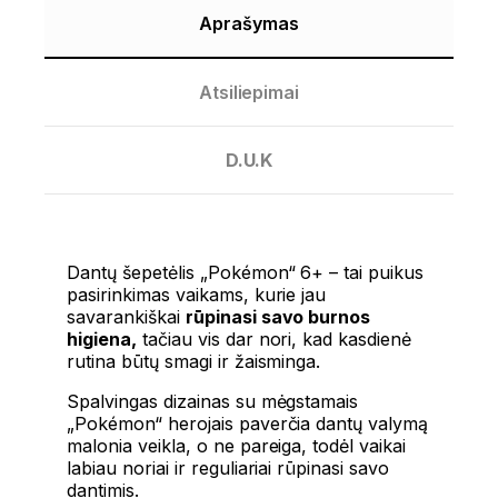
Aprašymas
Atsiliepimai
D.U.K
Dantų šepetėlis „Pokémon“ 6+ – tai puikus
pasirinkimas vaikams, kurie jau
savarankiškai
rūpinasi savo burnos
higiena,
tačiau vis dar nori, kad kasdienė
rutina būtų smagi ir žaisminga.
Spalvingas dizainas su mėgstamais
„Pokémon“ herojais paverčia dantų valymą
malonia veikla, o ne pareiga, todėl vaikai
labiau noriai ir reguliariai rūpinasi savo
dantimis.