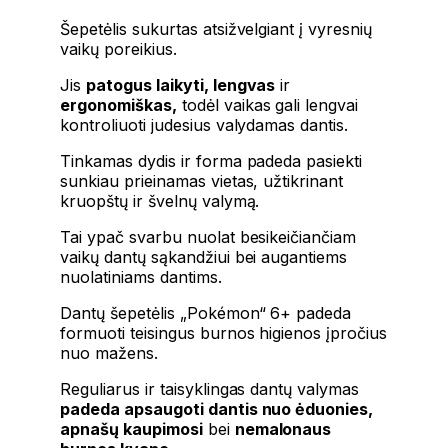
Šepetėlis sukurtas atsižvelgiant į vyresnių
vaikų poreikius.
Jis
patogus laikyti, lengvas
ir
ergonomiškas,
todėl vaikas gali lengvai
kontroliuoti judesius valydamas dantis.
Tinkamas dydis ir forma padeda pasiekti
sunkiau prieinamas vietas, užtikrinant
kruopštų ir švelnų valymą.
Tai ypač svarbu nuolat besikeičiančiam
vaikų dantų sąkandžiui bei augantiems
nuolatiniams dantims.
Dantų šepetėlis „Pokémon“ 6+ padeda
formuoti teisingus burnos higienos įpročius
nuo mažens.
Reguliarus ir taisyklingas dantų valymas
padeda apsaugoti dantis nuo ėduonies,
apnašų kaupimosi
bei
nemalonaus