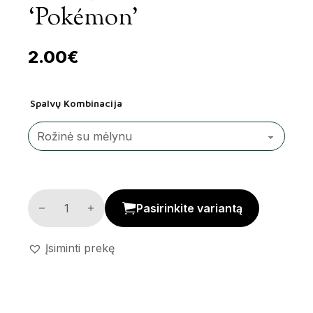
‘Pokémon’
2.00
€
Spalvų Kombinacija
Dantų šepetėlis 6+ 'Pokémon' kiekis
Pasirinkite variantą
Įsiminti prekę