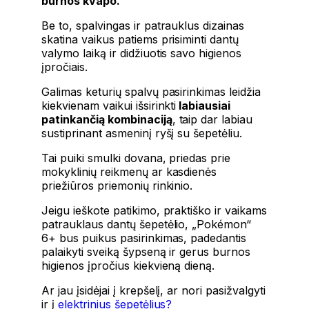
burnos kvapo.
Be to, spalvingas ir patrauklus dizainas
skatina vaikus patiems prisiminti dantų
valymo laiką ir didžiuotis savo higienos
įpročiais.
Galimas keturių spalvų pasirinkimas leidžia
kiekvienam vaikui išsirinkti
labiausiai
patinkančią kombinaciją
, taip dar labiau
sustiprinant asmeninį ryšį su šepetėliu.
Tai puiki smulki dovana, priedas prie
mokyklinių reikmenų ar kasdienės
priežiūros priemonių rinkinio.
Jeigu ieškote patikimo, praktiško ir vaikams
patrauklaus dantų šepetėlio, „Pokémon“
6+ bus puikus pasirinkimas, padedantis
palaikyti sveiką šypseną ir gerus burnos
higienos įpročius kiekvieną dieną.
Ar jau įsidėjai į krepšelį, ar nori pasižvalgyti
ir į
elektrinius šepetėlius?