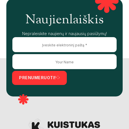
Naujienlaiškis
Nepraleiskite naujienų ir naujausių pasiūlymų!
PRENUMERUOTI!