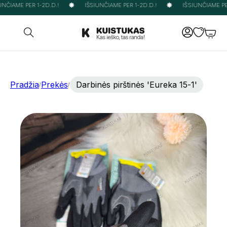
NČIAME PER 1-2D.D.!
IŠSIUNČIAME PER 1-2D.D.!
IŠSIUNČIAME PER
Pradžia
Prekės
Darbinės pirštinės 'Eureka 15-1'
/
/