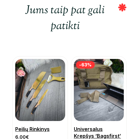
Jums taip pat gali
patikti
-63%
-63%
Peilių Rinkinys
Universalus
Krepšys ‘Bagsfirst’
6.00
€