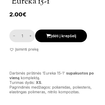
‘Eureka 15-1’
2.00
€
Darbinės pirštinės 'Eureka 15-1' kiekis
Įdėti į krepšelį
Įsiminti prekę
Darbinės pirštinės ‘Eureka 15-1’
supakuotos po
vieną
komplektą.
Turimas dydis:
XS
.
Pagrindinės medžiagos: poliamidas, poliesteris,
elastingas polimeras, nitrilo kompozitas.