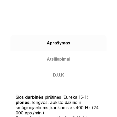
Aprašymas
Atsiliepimai
D.U.K
Šios
darbinės
pirštinės ‘Eureka 15-1’:
plonos
, lengvos, aukšto dažnio ir
smūgiuojantiems įrankiams >~400 Hz (24
000 aps./min.)