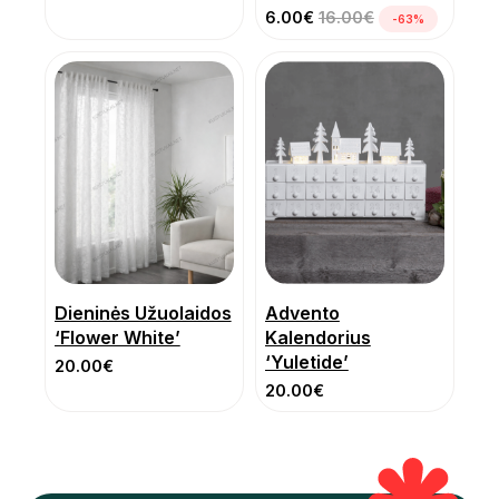
6.00
€
16.00
€
-63%
Dieninės Užuolaidos
Advento
‘Flower White’
Kalendorius
‘Yuletide’
20.00
€
20.00
€