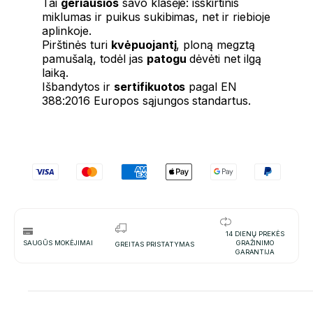
Tai
geriausios
savo klasėje: išskirtinis
miklumas ir puikus sukibimas, net ir riebioje
aplinkoje.
Pirštinės turi
kvėpuojantį
, ploną megztą
pamušalą, todėl jas
patogu
dėvėti net ilgą
laiką.
Išbandytos ir
sertifikuotos
pagal EN
388:2016 Europos sąjungos standartus.
14 DIENŲ PREKĖS
SAUGŪS MOKĖJIMAI
GRAŽINIMO
GREITAS PRISTATYMAS
GARANTIJA