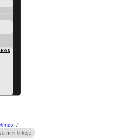
AKOS
etimas
/
u mini trikoju