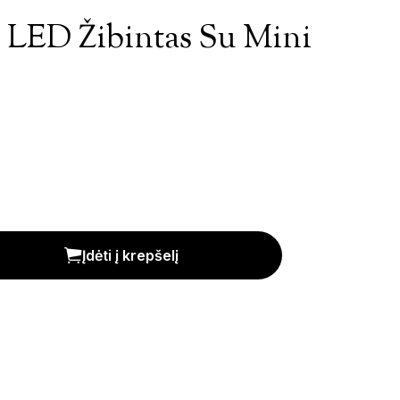
 LED Žibintas Su Mini
mini trikoju kiekis
Įdėti į krepšelį