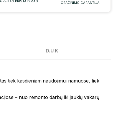
GREITAS PRISTATYMAS
GRAŽINIMO GARANTIJA
D.U.K
ytas tiek kasdieniam naudojimui namuose, tiek
tuacijose – nuo remonto darbų iki jaukių vakarų