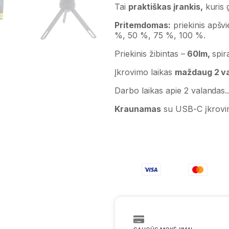
Tai
praktiškas įrankis,
kuris 
Pritemdomas:
priekinis apšvi
%, 50 %, 75 %, 100 %.
Priekinis žibintas –
60lm,
spir
Įkrovimo laikas
maždaug 2 v
Darbo laikas apie 2 valandas.
Kraunamas
su USB-C įkrovi