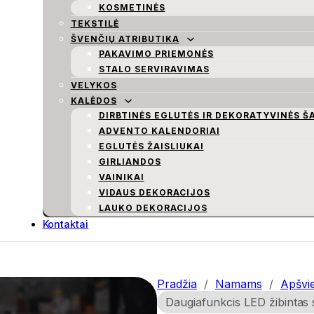
KOSMETINĖS
TEKSTILĖ
ŠVENČIŲ ATRIBUTIKA
PAKAVIMO PRIEMONĖS
STALO SERVIRAVIMAS
VELYKOS
KALĖDOS
DIRBTINĖS EGLUTĖS IR DEKORATYVINĖS Š
ADVENTO KALENDORIAI
EGLUTĖS ŽAISLIUKAI
GIRLIANDOS
VAINIKAI
VIDAUS DEKORACIJOS
LAUKO DEKORACIJOS
Kontaktai
Pradžia
/
Namams
/
Apšvi
Daugiafunkcis LED žibintas s