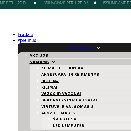
E PER 1-2D.D.!
IŠSIUNČIAME PER 1-2D.D.!
IŠSIUNČIAME PER 
Pradžia
Apie mus
Visos prekės
AKCIJOS
NAMAMS
KLIMATO TECHNIKA
AKSESUARAI IR REIKMENYS
HIGIENA
KILIMAI
VAZOS IR VAZONAI
DEKORATYVINIAI AUGALAI
VIRTUVĖ IR VALGOMASIS
APŠVIETIMAS
ŠVIESTUVAI
LED LEMPUTĖS