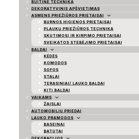
BUITINĖ TECHNIKA
DEKORATYVINIS APŠVIETIMAS
ASMENS PRIEŽIŪROS PRIETAISAI
BURNOS HIGIENOS PRIETAISAI
PLAUKŲ PRIEŽIŪROS TECHNIKA
SKUTIMOSI IR KIRPIMO PRIETAISAI
SVEIKATOS STEBĖJIMO PRIETAISAI
BALDAI
KĖDĖS
KOMODOS
SOFOS
STALAI
TERASINIAI/ LAUKO BALDAI
KITI BALDAI
VAIKAMS
ŽAISLAI
AUTOMOBILIŲ PRIEDAI
LAUKO PRAMOGOS
BASEINAI
BATUTAI
DEKORACIJOS