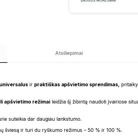
SAUGŪS MOKĖJIMAI
Atsiliepimai
universalus
ir
praktiškas apšvietimo sprendimas,
pritaik
li apšvietimo režimai
leidžia šį žibintą naudoti įvairiose si
urie suteikia dar daugiau lankstumo.
enų šviesą ir turi du ryškumo režimus – 50 % ir 100 %.