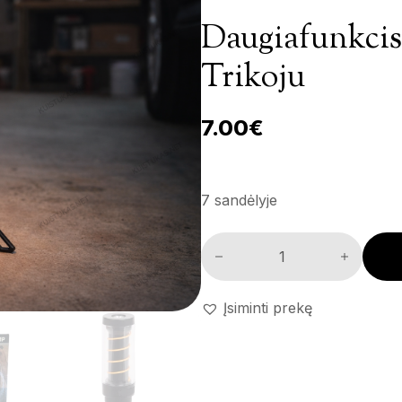
Daugiafunkcis
Trikoju
7.00
€
7 sandėlyje
Daugiafunkcis LED žibintas su 
Įsiminti prekę