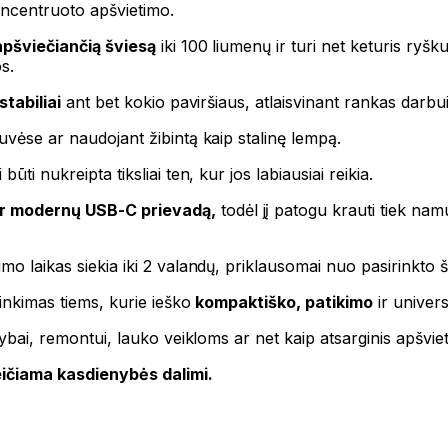
koncentruoto apšvietimo.
apšviečiančią šviesą
iki 100 liumenų ir turi net keturis ryš
os.
stabiliai
ant bet kokio paviršiaus, atlaisvinant rankas darbui 
uvėse ar naudojant žibintą kaip stalinę lempą.
ūti nukreipta tiksliai ten, kur jos labiausiai reikia.
r modernų USB-C prievadą,
todėl jį patogu krauti tiek nam
mo laikas siekia iki 2 valandų, priklausomai nuo pasirinkto 
rinkimas tiems, kurie ieško
kompaktiško, patikimo
ir univer
jybai, remontui, lauko veikloms ar net kaip atsarginis apšvie
ičiama kasdienybės dalimi.