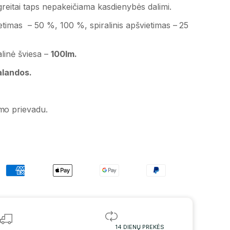
greitai taps nepakeičiama kasdienybės dalimi.
etimas – 50 %, 100 %, spiralinis apšvietimas – 25
alinė šviesa –
100lm.
alandos.
.
mo prievadu.
14 DIENŲ PREKĖS