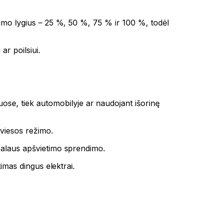
kumo lygius – 25 %, 50 %, 75 % ir 100 %, todėl
ar poilsiui.
uose, tiek automobilyje ar naudojant išorinę
šviesos režimo.
salaus apšvietimo sprendimo.
timas dingus elektrai.