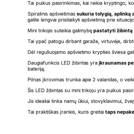
Tai puikus pasirinkimas, kai reikia kryptingo, 
Spiralinis apšvietimas
sukuria tolygią, aplinką 
galite lengvai prisitaikyti apšvietimą prie situacij
Mini trikojis suteikia galimybę
pastatyti žibintą 
Tai ypač patogu dirbant garaže, virtuvėje, dirbt
Dėl reguliuojamo apšvietimo krypties šviesa gali b
Daugiafunkcis LED žibintas yra
įkraunamas pe
bateriją.
Pilnas įkrovimas trunka apie 2 valandas, o veiki
Šis LED žibintas su mini trikoju yra puikus pasi
Jis idealiai tinka namų ūkiui, stovyklavimui, žve
Tai praktiškas įrankis, kuris greitai
taps nepake