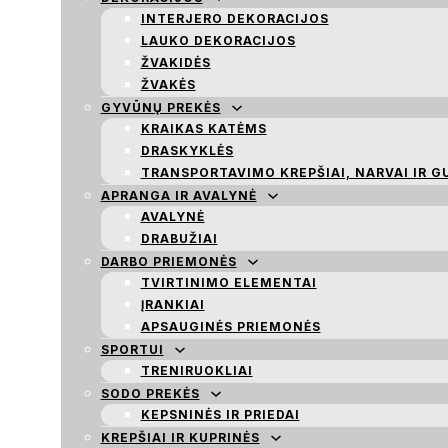
INTERJERO DEKORACIJOS
LAUKO DEKORACIJOS
ŽVAKIDĖS
ŽVAKĖS
GYVŪNŲ PREKĖS
KRAIKAS KATĖMS
DRASKYKLĖS
TRANSPORTAVIMO KREPŠIAI, NARVAI IR G
APRANGA IR AVALYNĖ
AVALYNĖ
DRABUŽIAI
DARBO PRIEMONĖS
TVIRTINIMO ELEMENTAI
ĮRANKIAI
APSAUGINĖS PRIEMONĖS
SPORTUI
TRENIRUOKLIAI
SODO PREKĖS
KEPSNINĖS IR PRIEDAI
KREPŠIAI IR KUPRINĖS