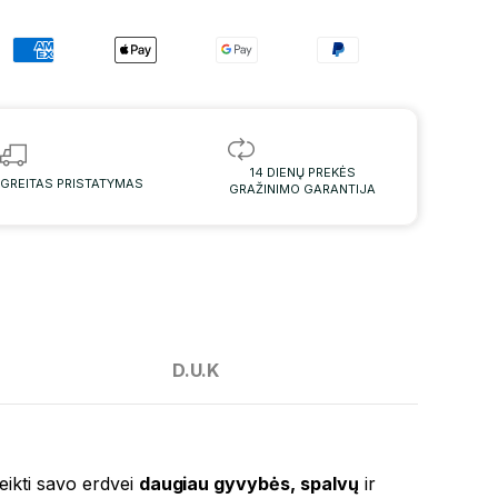
14 DIENŲ PREKĖS
GREITAS PRISTATYMAS
GRAŽINIMO GARANTIJA
D.U.K
teikti savo erdvei
daugiau gyvybės, spalvų
ir