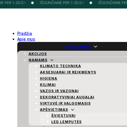
PER 1-2D.D.!
IŠSIUNČIAME PER 1-2D.D.!
IŠSIUNČIAME PER 1
Pradžia
Apie mus
Visos prekės
AKCIJOS
NAMAMS
KLIMATO TECHNIKA
AKSESUARAI IR REIKMENYS
HIGIENA
KILIMAI
VAZOS IR VAZONAI
DEKORATYVINIAI AUGALAI
VIRTUVĖ IR VALGOMASIS
APŠVIETIMAS
ŠVIESTUVAI
LED LEMPUTĖS