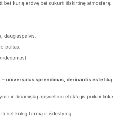
ti
bet kurią erdvę bei sukurti išskirtinę atmosferą.
, daugiaspalvis.
o pultas.
(pridedamas)
s –
universalus sprendimas, derinantis estetiką
mo ir dinamiškų apšvietimo efektų jis puikiai tinka
rti bet kokią formą ir išdėstymą.