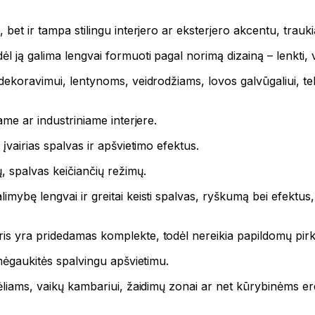
, bet ir tampa stilingu interjero ar eksterjero akcentu, trauki
ėl ją galima lengvai formuoti pagal norimą dizainą – lenkti, 
 dekoravimui, lentynoms, veidrodžiams, lovos galvūgaliui, tel
ame ar industriniame interjere.
įvairias spalvas ir apšvietimo efektus.
, spalvas keičiančių režimų.
limybę lengvai ir greitai keisti spalvas, ryškumą bei efektus
is yra pridedamas komplekte, todėl nereikia papildomų pir
 mėgaukitės spalvingu apšvietimu.
rėliams, vaikų kambariui, žaidimų zonai ar net kūrybinėms e