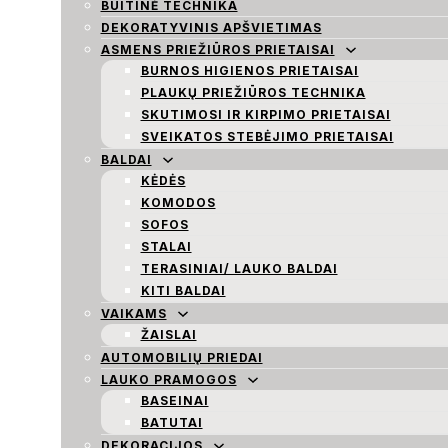
BUITINĖ TECHNIKA
DEKORATYVINIS APŠVIETIMAS
ASMENS PRIEŽIŪROS PRIETAISAI
BURNOS HIGIENOS PRIETAISAI
PLAUKŲ PRIEŽIŪROS TECHNIKA
SKUTIMOSI IR KIRPIMO PRIETAISAI
SVEIKATOS STEBĖJIMO PRIETAISAI
BALDAI
KĖDĖS
KOMODOS
SOFOS
STALAI
TERASINIAI/ LAUKO BALDAI
KITI BALDAI
VAIKAMS
ŽAISLAI
AUTOMOBILIŲ PRIEDAI
LAUKO PRAMOGOS
BASEINAI
BATUTAI
DEKORACIJOS