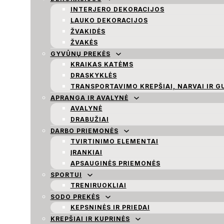
INTERJERO DEKORACIJOS
LAUKO DEKORACIJOS
ŽVAKIDĖS
ŽVAKĖS
GYVŪNŲ PREKĖS
KRAIKAS KATĖMS
DRASKYKLĖS
TRANSPORTAVIMO KREPŠIAI, NARVAI IR G
APRANGA IR AVALYNĖ
AVALYNĖ
DRABUŽIAI
DARBO PRIEMONĖS
TVIRTINIMO ELEMENTAI
ĮRANKIAI
APSAUGINĖS PRIEMONĖS
SPORTUI
TRENIRUOKLIAI
SODO PREKĖS
KEPSNINĖS IR PRIEDAI
KREPŠIAI IR KUPRINĖS