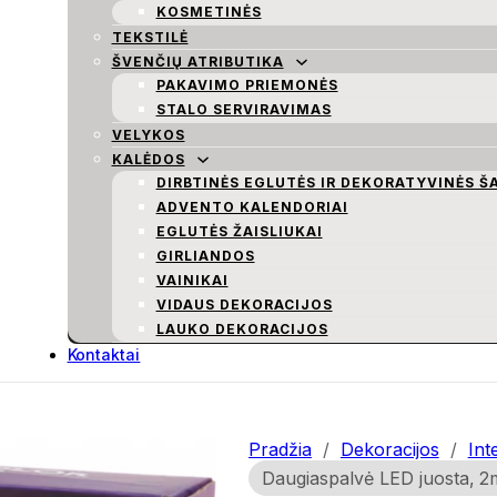
KOSMETINĖS
TEKSTILĖ
ŠVENČIŲ ATRIBUTIKA
PAKAVIMO PRIEMONĖS
STALO SERVIRAVIMAS
VELYKOS
KALĖDOS
DIRBTINĖS EGLUTĖS IR DEKORATYVINĖS Š
ADVENTO KALENDORIAI
EGLUTĖS ŽAISLIUKAI
GIRLIANDOS
VAINIKAI
VIDAUS DEKORACIJOS
LAUKO DEKORACIJOS
Kontaktai
Pradžia
/
Dekoracijos
/
Int
Daugiaspalvė LED juosta, 2