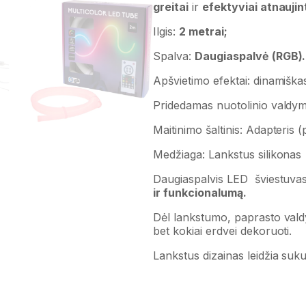
greitai
ir
efektyviai atnaujin
Ilgis:
2 metrai;
Spalva:
Daugiaspalvė (RGB).
Apšvietimo efektai: dinamiškas
Pridedamas nuotolinio valdym
Maitinimo šaltinis: Adapteris 
Medžiaga: Lankstus silikonas
Daugiaspalvis LED šviestuva
ir funkcionalumą.
Dėl lankstumo, paprasto valdy
bet kokiai erdvei dekoruoti.
Lankstus dizainas leidžia suku