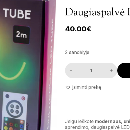
Daugiaspalvė 
40.00
€
2 sandėlyje
Daugiaspalvė LED juosta, 2m. 
Įsiminti prekę
Jeigu ieškote
modernaus, uni
sprendimo, daugiaspalvė LED j