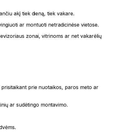
ančiu akį tiek dieną, tiek vakare.
vingiuoti ar montuoti netradicinėse vietose.
evizoriaus zonai, vitrinoms ar net vakarėlių
, prisitaikant prie nuotaikos, paros meto ar
kinių ar sudėtingo montavimo.
rdvėms.