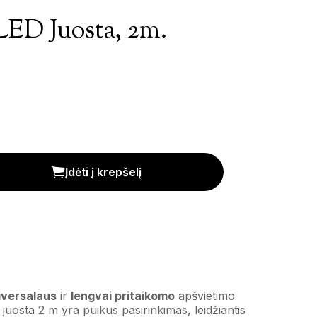
LED Juosta, 2m.
kiekis
Įdėti į krepšelį
versalaus
ir
lengvai pritaikomo
apšvietimo
uosta 2 m yra puikus pasirinkimas, leidžiantis