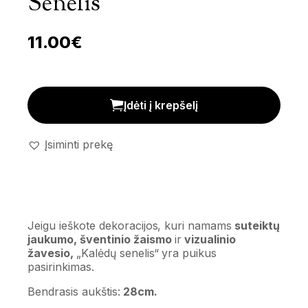
Senelis’
11.00
€
Dekoracija 'Kaledų senelis' kiekis
Įdėti į krepšelį
Įsiminti prekę
Jeigu ieškote dekoracijos, kuri namams
suteiktų
jaukumo, šventinio žaismo
ir
vizualinio
žavesio,
„Kalėdų senelis“
yra puikus
pasirinkimas.
Bendrasis aukštis:
28cm.