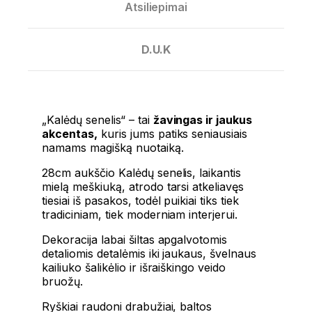
Atsiliepimai
D.U.K
„Kalėdų senelis“
– tai
žavingas ir jaukus
akcentas,
kuris jums patiks seniausiais
namams magišką nuotaiką.
28cm aukščio Kalėdų senelis, laikantis
mielą meškiuką, atrodo tarsi atkeliavęs
tiesiai iš pasakos, todėl puikiai tiks tiek
tradiciniam, tiek moderniam interjerui.
Dekoracija labai šiltas apgalvotomis
detaliomis detalėmis iki jaukaus, švelnaus
kailiuko šalikėlio ir išraiškingo veido
bruožų.
Ryškiai raudoni drabužiai, baltos