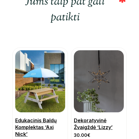
Jums taip pat gali
patikti
Edukacinis Baldų
Dekoratyvinė
Komplektas ‘Axi
Žvaigždė ‘Lizzy’
Nick’
30.00
€