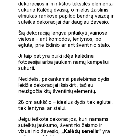
dekoracijos ir minkštos tekstilės elementai
sukuria Kalėdų dvasią, o mielas žaislinis
elniukas rankose papildo bendrą vaizdą ir
suteikia dekoracijai dar daugiau žavesio.
Šią dekoraciją lengva pritaikyti įvairiose
vietose – ant komodos, lentynos, po
eglute, prie židinio ar ant šventinio stalo.
Ji taip pat yra puiki idėja kalėdinei
fotosesijai arba jaukiam namų kampeliui
sukurti.
Nedidelis, pakankamai pastebimas dydis
leidžia dekoracijai išsiskirti, tačiau
neužgožia kitų šventinių elementų.
28 cm aukščio – idealus dydis tiek eglutei,
tiek lentynai ar stalui.
Jeigu ieškote dekoracijos, kuri namams
suteiktų jaukumo, šventinio žaismo ir
vizualinio žavesio,
„Kalėdų senelis“
yra