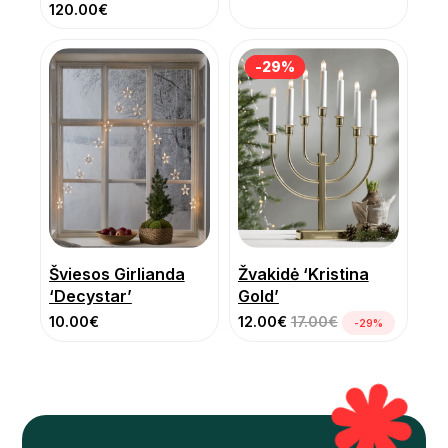
120.00
€
-29%
-29%
Šviesos Girlianda
Žvakidė ‘Kristina
‘Decystar’
Gold’
10.00
€
12.00
€
17.00
€
-29%