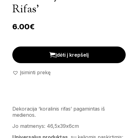
Rifas’
6.00
€
Dekoracija 'Koralinis rifas' kiekis
Įdėti į krepšelį
Įsiminti prekę
Dekoracija ‘koralinis rifas’ pagamintas iš
medienos.
Jo matmenys: 46,5x39x6cm
Universalus produktas
, su keliomis paskirtimis: