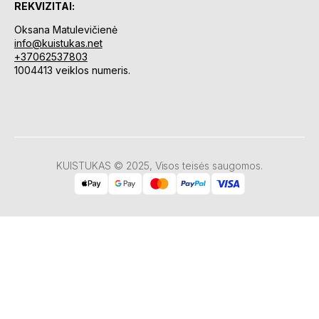
REKVIZITAI:
Oksana Matulevičienė
info@kuistukas.net
+37062537803
1004413 veiklos numeris.
KUISTUKAS © 2025, Visos teisės saugomos.