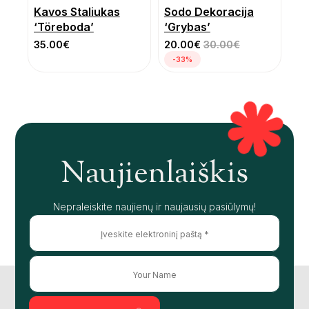
Kavos Staliukas
Sodo Dekoracija
‘Töreboda’
‘Grybas’
35.00
€
20.00
€
30.00
€
-33%
Naujienlaiškis
Nepraleiskite naujienų ir naujausių pasiūlymų!