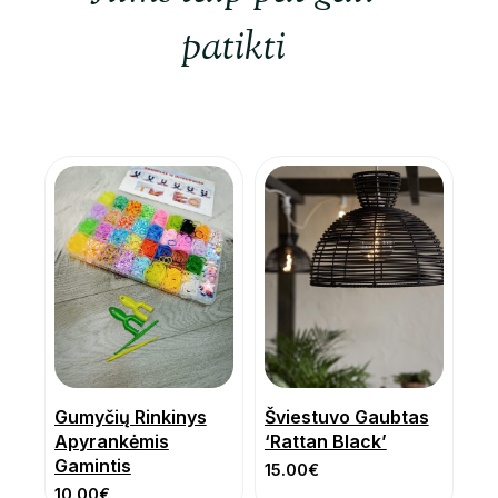
patikti
Gumyčių Rinkinys
Šviestuvo Gaubtas
Apyrankėmis
‘Rattan Black’
Gamintis
15.00
€
10.00
€