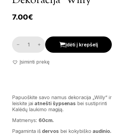
Dekoracija ‘Willy’
7.00
€
Dekoracija 'Willy' kiekis
Įdėti į krepšelį
Įsiminti prekę
Papuoškite savo namus dekoracija „Willy“ ir
leiskite jai
atnešti šypsenas
bei sustiprinti
Kalėdų laukimo magiją.
Matmenys:
60cm.
Pagaminta iš
dervos
bei kokybiško
audinio.