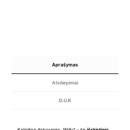
Aprašymas
Atsiliepimai
D.U.K
Kalėdinė dekoracija „Willy“ – tai
išskirtinis