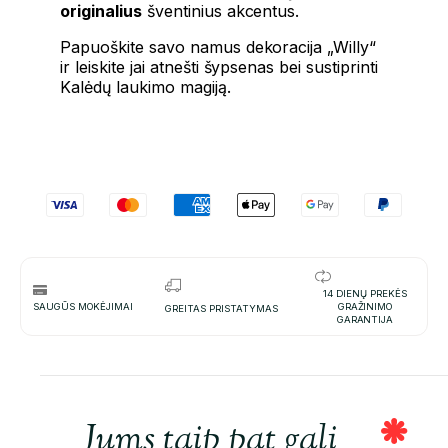
originalius
šventinius akcentus.
Papuoškite savo namus dekoracija „Willy“
ir leiskite jai atnešti šypsenas bei sustiprinti
Kalėdų laukimo magiją.
14 DIENŲ PREKĖS
SAUGŪS MOKĖJIMAI
GRAŽINIMO
GREITAS PRISTATYMAS
GARANTIJA
Jums taip pat gali