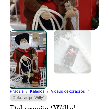
Pradžia
/
Kalėdos
/
Vidaus dekoracijos
/
Dekoracija ‘Willy’