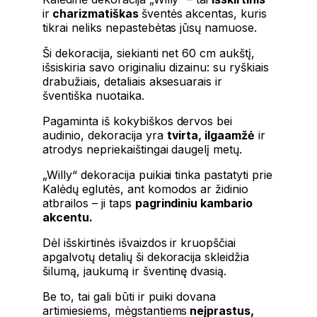
ir
charizmatiškas
šventės akcentas, kuris
tikrai neliks nepastebėtas jūsų namuose.
Ši dekoracija, siekianti net 60 cm aukštį,
išsiskiria savo originaliu dizainu: su ryškiais
drabužiais, detaliais aksesuarais ir
šventiška nuotaika.
Pagaminta iš kokybiškos dervos bei
audinio, dekoracija yra
tvirta, ilgaamžė
ir
atrodys nepriekaištingai daugelį metų.
„Willy“ dekoracija puikiai tinka pastatyti prie
Kalėdų eglutės, ant komodos ar židinio
atbrailos – ji taps
pagrindiniu kambario
akcentu.
Dėl išskirtinės išvaizdos ir kruopščiai
apgalvotų detalių ši dekoracija skleidžia
šilumą, jaukumą ir šventinę dvasią.
Be to, tai gali būti ir puiki dovana
artimiesiems, mėgstantiems
neįprastus,