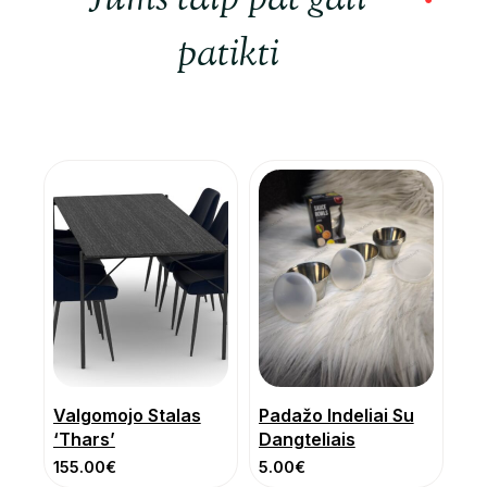
Jums taip pat gali
patikti
Valgomojo Stalas
Padažo Indeliai Su
‘Thars’
Dangteliais
155.00
€
5.00
€