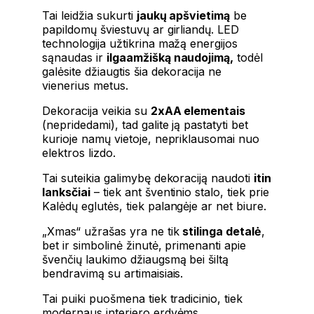
Tai leidžia sukurti
jaukų apšvietimą
be
papildomų šviestuvų ar girliandų. LED
technologija užtikrina mažą energijos
sąnaudas ir
ilgaamžišką naudojimą,
todėl
galėsite džiaugtis šia dekoracija ne
vienerius metus.
Dekoracija veikia su
2xAA elementais
(nepridedami), tad galite ją pastatyti bet
kurioje namų vietoje, nepriklausomai nuo
elektros lizdo.
Tai suteikia galimybę dekoraciją naudoti
itin
lanksčiai
– tiek ant šventinio stalo, tiek prie
Kalėdų eglutės, tiek palangėje ar net biure.
„Xmas“ užrašas yra ne tik
stilinga detalė
,
bet ir simbolinė žinutė, primenanti apie
švenčių laukimo džiaugsmą bei šiltą
bendravimą su artimaisiais.
Tai puiki puošmena tiek tradicinio, tiek
modernaus interjero erdvėms.