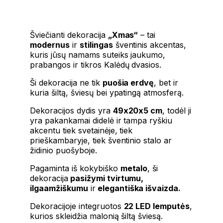
Šviečianti dekoracija
„Xmas“
– tai
modernus
ir
stilingas
šventinis akcentas,
kuris jūsų namams suteiks jaukumo,
prabangos ir tikros Kalėdų dvasios.
Ši dekoracija ne tik
puošia erdvę
, bet ir
kuria šiltą, šviesų bei ypatingą atmosferą.
Dekoracijos dydis yra
49x20x5 cm
, todėl ji
yra pakankamai didelė ir tampa ryškiu
akcentu tiek svetainėje, tiek
prieškambaryje, tiek šventinio stalo ar
židinio puošyboje.
Pagaminta iš kokybiško
metalo
, ši
dekoracija
pasižymi tvirtumu,
ilgaamžiškumu
ir
elegantiška išvaizda.
Dekoracijoje integruotos
22 LED lemputės
,
kurios skleidžia malonią šiltą šviesą.