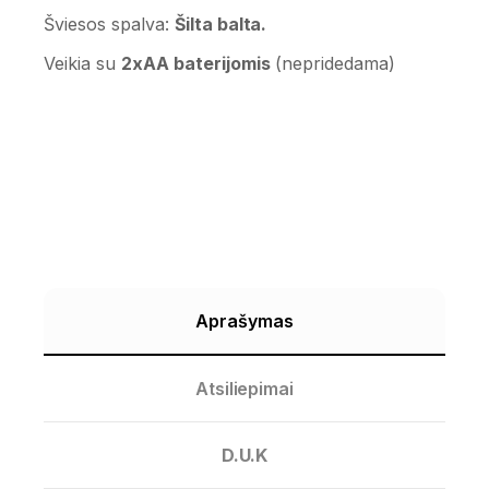
Šviesos spalva:
Šilta balta.
Veikia su
2xAA baterijomis
(nepridedama)
Aprašymas
Atsiliepimai
D.U.K