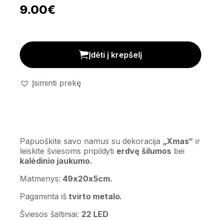
9.00
€
Dekoracija 'Xmax' kiekis
Įdėti į krepšelį
Įsiminti prekę
Papuoškite savo namus su dekoracija
„Xmas“
ir
leiskite šviesoms pripildyti
erdvę šilumos
bei
kalėdinio jaukumo.
Matmenys:
49x20x5cm.
Pagaminta iš
tvirto metalo.
Šviesos šaltiniai:
22 LED