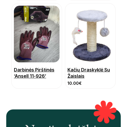
Darbinės Pirštinės
Kačių Draskyklė Su
‘Ansell 11-926’
Žaislais
10.00
€