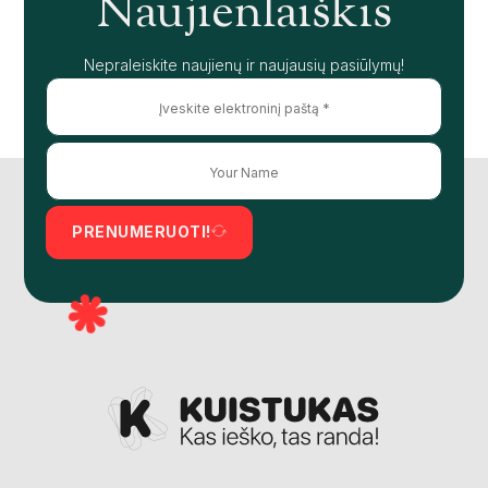
Naujienlaiškis
Nepraleiskite naujienų ir naujausių pasiūlymų!
PRENUMERUOTI!