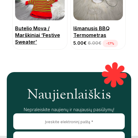
Butelio Mova /
Išmanusis BBQ
Marškiniai ‘Festive
Termometras
Sweater’
5.00
€
6.00
€
-17%
Naujienlaiškis
Nepraleiskite naujienų ir naujausių pasiūlymų!