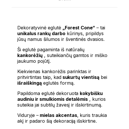
Dekoratyvinė eglutė
„Forest Cone“
– tai
unikalus rankų darbo
kūrinys, pripildys
jūsų namus šilumos ir šventinės dvasios.
Ši eglutė pagaminta iš natūralių
kankorėžių
, suteikiančių gamtos ir miško
jaukumo pojūtį.
Kiekvienas kankorėžis parinktas ir
pritvirtintas taip, kad
sukurtų vientisą
bei
išraiškingą
eglutės formą.
Papildoma eglutė dekoruota
kokybišku
audiniu ir smulkiomis detalėmis
, kurios
suteikia jai subtilų žavesį ir išskirtinumą.
Viduryje –
mielas akcentas
, kuris traukia
akį ir padaro šią dekoraciją išskirtine.