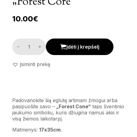
„Forest Core“
10.00
€
Dekoratyvinė eglutė „Forest Core“ kiekis
Įdėti į krepšelį
Įsiminti prekę
Padovanokite šią eglutę artimam žmogui arba
pasipuošite savo –
„Forest Cone“
taps šventinio
jaukumo simboliu, kuris džiugina namus akis ir
visą žiemos laikotarpį.
Matmenys:
17x35cm
.