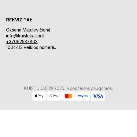
REKVIZITAI:
Oksana Matulevičienė
info@kuistukas.net
+37062537803
1004413 veiklos numeris.
KUISTUKAS © 2025, Visos teisės saugomos.