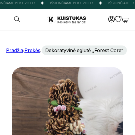
NČIAME PER 1-2D.D.!
IŠSIUNČIAME PER 1-2D.D.!
IŠSIUNČIAME PER 
Pradžia
Prekės
Dekoratyvinė eglutė „Forest Core“
/
/