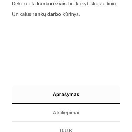
Dekoruota
kankorėžiais
bei kokybišku audiniu.
Unikalus
rankų darbo
kūrinys.
Aprašymas
Atsiliepimai
D.U.K