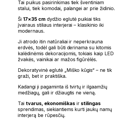
Tai puikus pasirinkimas tiek šventiniam
stalui, tiek komodai, palangei ar prie židinio.
Ši
17×35 cm
dydžio eglutė puikiai tiks
įvairaus stiliaus interjerai – klasikinio iki
modernaus.
Ji atrodo itin natūraliai ir neperkrauna
erdvės, todėl gali būti derinama su kitomis
kalėdinėmis dekoracijomis, tokiais kaip LED
žvakės, vainikai ar mažos figūrėlės.
Dekoratyvinė eglutė „Miško kūgis“ – ne tik
graži, bet ir praktiška.
Kadangi ji pagaminta iš tvirtų ir ilgaamžių
medžiagų, gali ir džiaugtis ne vieną.
Tai
tvarus, ekonomiškas
ir
stilingas
sprendimas, siekiantiems kurti jaukų namų
interjerą be rūpesčių.