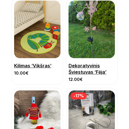
Kilimas ‘Vikšras’
Dekoratyvinis
Šviestuvas ‘Fėja’
10.00
€
12.00
€
-17%
-17%