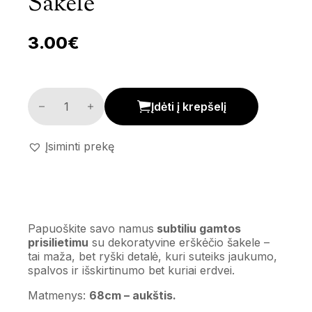
Šakelė
3.00
€
Dekoratyvinė erškėčio šakelė kiekis
Įdėti į krepšelį
Įsiminti prekę
Papuoškite savo namus
subtiliu gamtos
prisilietimu
su dekoratyvine erškėčio šakele –
tai maža, bet ryški detalė, kuri suteiks jaukumo,
spalvos ir išskirtinumo bet kuriai erdvei.
Matmenys:
68cm – aukštis.