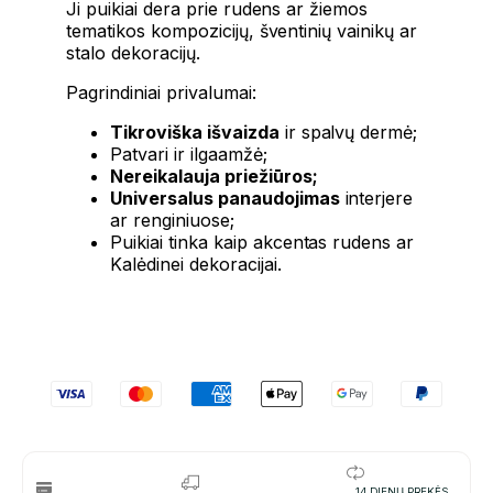
Ji puikiai dera prie rudens ar žiemos
tematikos kompozicijų, šventinių vainikų ar
stalo dekoracijų.
Pagrindiniai privalumai:
Tikroviška išvaizda
ir spalvų dermė;
Patvari ir ilgaamžė;
Nereikalauja priežiūros;
Universalus panaudojimas
interjere
ar renginiuose;
Puikiai tinka kaip akcentas rudens ar
Kalėdinei dekoracijai.
14 DIENŲ PREKĖS