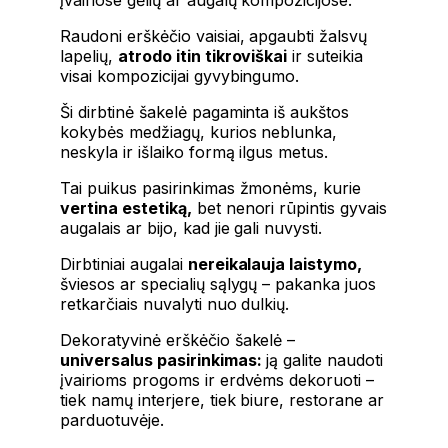
Raudoni erškėčio vaisiai, apgaubti žalsvų
lapelių,
atrodo itin tikroviškai
ir suteikia
visai kompozicijai gyvybingumo.
Ši dirbtinė šakelė pagaminta iš aukštos
kokybės medžiagų, kurios neblunka,
neskyla ir išlaiko formą ilgus metus.
Tai puikus pasirinkimas žmonėms, kurie
vertina estetiką,
bet nenori rūpintis gyvais
augalais ar bijo, kad jie gali nuvysti.
Dirbtiniai augalai
nereikalauja laistymo,
šviesos ar specialių sąlygų – pakanka juos
retkarčiais nuvalyti nuo dulkių.
Dekoratyvinė erškėčio šakelė –
universalus pasirinkimas:
ją galite naudoti
įvairioms progoms ir erdvėms dekoruoti –
tiek namų interjere, tiek biure, restorane ar
parduotuvėje.