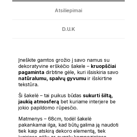
Atsiliepimai
D.U.K
Įneškite gamtos grožio į savo namus su
dekoratyvine erškėčio šakele –
kruopščiai
pagaminta
dirbtine gėle, kuri išsiskiria savo
natūralumu, spalvų gyvumu
ir išskirtine
tekstūra.
Ši šakelė – tai puikus būdas
sukurti šiltą,
jaukią atmosferą
bet kuriame interjere be
jokio papildomo rūpesčio.
Matmenys – 68cm, todėl šakelė
pakankamai ilga, kad būtų galima ją naudoti
tiek kaip atskirą dekoro elementą, tiek
įvairiose gėlių ar augalų kompozicijose.