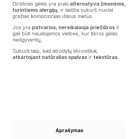
Dirbtinės gėlės yra puiki
alternatyva žmonėms,
turintiems alergijų
, ir leidžia sukurti nuolat
gražias kompozicijas ištisus metus.
Jos yra
patvarios, nereikalauja priežiūros
ir
gali būti naudojamos vietose, kur tikros gėlės
neišgyventų,
Sukurti taip, kad atrodytų tikroviškai,
atkartojant natūralias spalvas
ir
tekstūras
.
Aprašymas