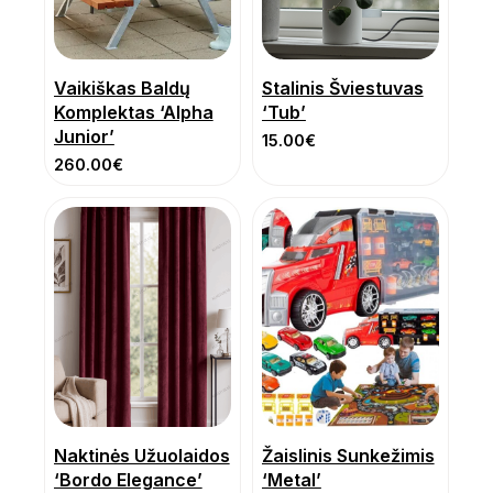
Vaikiškas Baldų
Stalinis Šviestuvas
Komplektas ‘Alpha
‘Tub’
Junior’
15.00
€
260.00
€
Naktinės Užuolaidos
Žaislinis Sunkežimis
‘Bordo Elegance’
‘Metal’