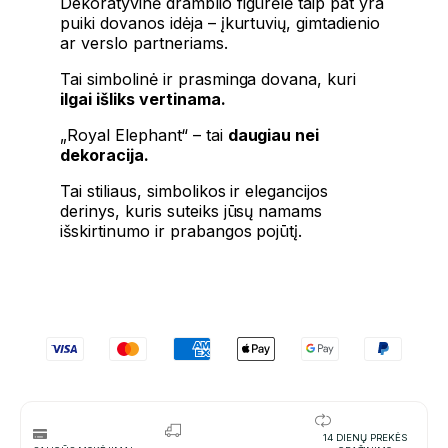
Dekoratyvinė dramblio figūrėlė taip pat yra
puiki dovanos idėja – įkurtuvių, gimtadienio
ar verslo partneriams.
Tai simbolinė ir prasminga dovana, kuri
ilgai išliks vertinama.
„Royal Elephant“ – tai
daugiau nei
dekoracija.
Tai stiliaus, simbolikos ir elegancijos
derinys, kuris suteiks jūsų namams
išskirtinumo ir prabangos pojūtį.
14 DIENŲ PREKĖS