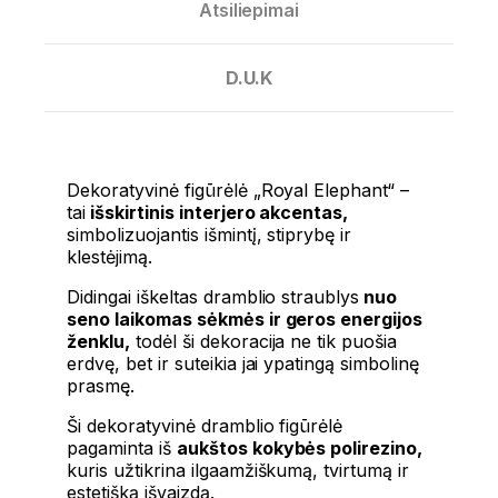
Atsiliepimai
D.U.K
Dekoratyvinė figūrėlė „Royal Elephant“ –
tai
išskirtinis interjero akcentas,
simbolizuojantis išmintį, stiprybę ir
klestėjimą.
Didingai iškeltas dramblio straublys
nuo
seno laikomas sėkmės ir geros energijos
ženklu,
todėl ši dekoracija ne tik puošia
erdvę, bet ir suteikia jai ypatingą simbolinę
prasmę.
Ši dekoratyvinė dramblio figūrėlė
pagaminta iš
aukštos kokybės polirezino,
kuris užtikrina ilgaamžiškumą, tvirtumą ir
estetišką išvaizdą.