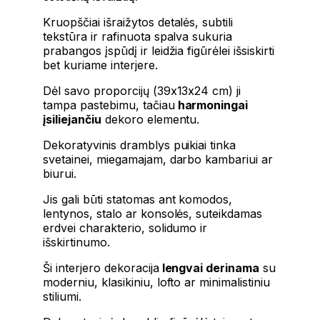
Kruopščiai išraižytos detalės, subtili
tekstūra ir rafinuota spalva sukuria
prabangos įspūdį ir leidžia figūrėlei išsiskirti
bet kuriame interjere.
Dėl savo proporcijų (39x13x24 cm) ji
tampa pastebimu, tačiau
harmoningai
įsiliejančiu
dekoro elementu.
Dekoratyvinis dramblys puikiai tinka
svetainei, miegamajam, darbo kambariui ar
biurui.
Jis gali būti statomas ant komodos,
lentynos, stalo ar konsolės, suteikdamas
erdvei charakterio, solidumo ir
išskirtinumo.
Ši interjero dekoracija
lengvai derinama
su
moderniu, klasikiniu, lofto ar minimalistiniu
stiliumi.