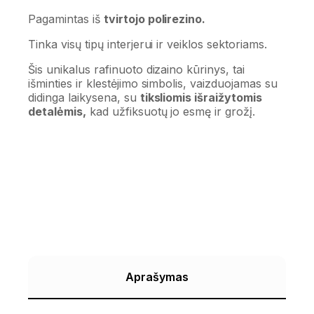
Pagamintas iš
tvirtojo polirezino.
Tinka visų tipų interjerui ir veiklos sektoriams.
Šis unikalus rafinuoto dizaino kūrinys, tai
išminties ir klestėjimo simbolis, vaizduojamas su
didinga laikysena, su
tiksliomis išraižytomis
detalėmis,
kad užfiksuotų jo esmę ir grožį.
Aprašymas