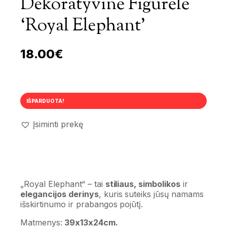
Dekoratyvinė Figūrėlė
‘Royal Elephant’
18.00
€
IŠPARDUOTA!
Įsiminti prekę
„Royal Elephant“ – tai
stiliaus, simbolikos
ir
elegancijos derinys
, kuris suteiks jūsų namams
išskirtinumo ir prabangos pojūtį.
Matmenys:
39x13x24cm.