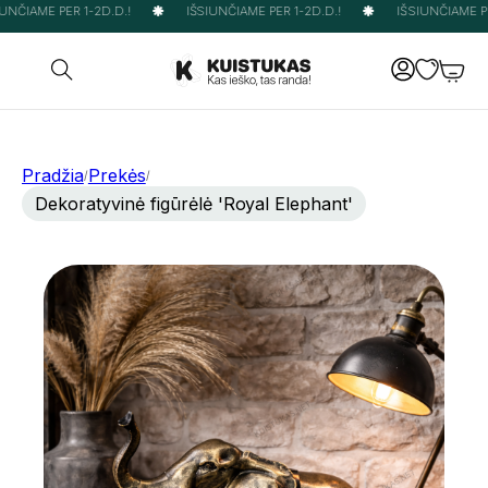
UNČIAME PER 1-2D.D.!
IŠSIUNČIAME PER 1-2D.D.!
IŠSIUNČIAME PER
Pradžia
Prekės
/
/
Dekoratyvinė figūrėlė 'Royal Elephant'