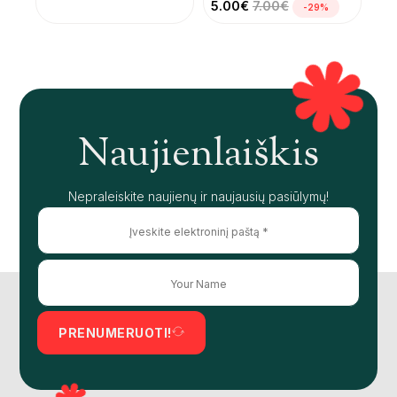
5.00
€
7.00
€
-29%
Naujienlaiškis
Nepraleiskite naujienų ir naujausių pasiūlymų!
PRENUMERUOTI!