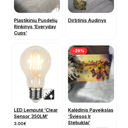
Plastikinių Puodelių
Dirbtinis Audinys
Rinkinys ‘Everyday
Cups’
-29%
-29%
LED Lemputė ‘Clear
Kalėdinis Paveikslas
Sensor 350LM’
‘Šviesos Ir
Stebuklai’
3.00
€