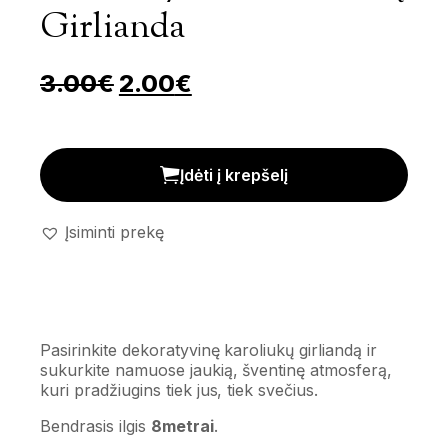
Girlianda
Pradinė kaina buvo: 3.00€.
Dabartinė kaina yra: 
3.00
€
2.00
€
Dekoratyvinė karoliukų girlianda kiekis
Įdėti į krepšelį
Įsiminti prekę
Pasirinkite dekoratyvinę karoliukų girliandą ir
sukurkite namuose jaukią, šventinę atmosferą,
kuri pradžiugins tiek jus, tiek svečius.
Bendrasis ilgis
8metrai
.