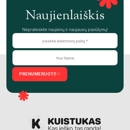
Naujienlaiškis
Nepraleiskite naujienų ir naujausių pasiūlymų!
PRENUMERUOTI!