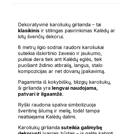
Dekoratyvinė karoliukų girlianda – tai
klasikinis
ir stilingas pasirinkimas Kalėdų ar
kitų švenčių dekorui.
8 metrų ilgio sodriai raudoni karoliukai
suteikia išskirtinio žavesio ir jaukumo,
puikiai dera tiek ant Kalėdų eglės, tiek
puošiant židinio atbrailą, langus, stalo
kompozicijas ar net dovanų įpakavimą.
Pagaminta iš kokybiškų, blizgių karoliukų,
ši girlianda yra
lengvai naudojama,
patvari ir ilgaamžė
.
Ryški raudona spalva simbolizuoja
šventinę šilumą ir meilę, todėl tampa
neatsiejama Kalėdų dalimi.
Karoliukų girlianda
suteikia galimybę
dekoruoti
įvairiais būdais – ją galite kabinti,