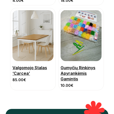
4.00
€
18.00
€
Valgomojo Stalas
Gumyčių Rinkinys
‘Carcea’
Apyrankėmis
Gamintis
85.00
€
10.00
€