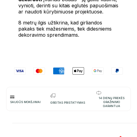
vynioti, derinti su kitais eglutės papuošimais
ar naudoti kūrybiniuose projektuose.
8 metrų ilgis užtikrina, kad girliandos
pakaks tiek mažesniems, tiek didesniems
dekoravimo sprendimams.
14 DIENŲ PREKĖS
SAUGŪS MOKĖJIMAI
GRAŽINIMO
GREITAS PRISTATYMAS
GARANTIJA