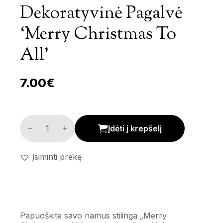
Dekoratyvinė Pagalvė
‘Merry Christmas To
All’
7.00
€
Dekoratyvinė pagalvė 'Merry Christmas to All' kiekis
Įdėti į krepšelį
Įsiminti prekę
Papuoškite savo namus stilinga „Merry