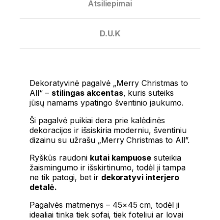
Atsiliepimai
D.U.K
Dekoratyvinė pagalvė „Merry Christmas to
All“ –
stilingas akcentas
, kuris suteiks
jūsų namams ypatingo šventinio jaukumo.
Ši pagalvė puikiai dera prie kalėdinės
dekoracijos ir išsiskiria moderniu, šventiniu
dizainu su užrašu „Merry Christmas to All”.
Ryškūs raudoni
kutai kampuose
suteikia
žaismingumo ir išskirtinumo, todėl ji tampa
ne tik patogi, bet ir
dekoratyvi interjero
detalė.
Pagalvės matmenys – 45×45 cm, todėl ji
idealiai tinka tiek sofai, tiek foteliui ar lovai