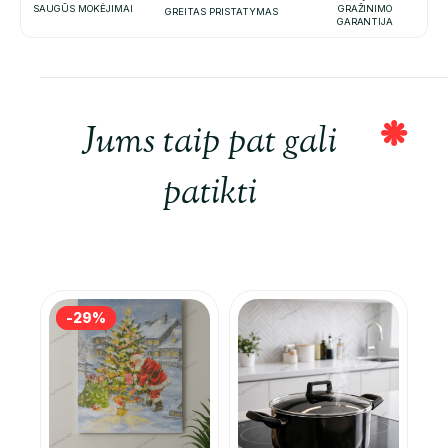
SAUGŪS MOKĖJIMAI
GRAŽINIMO
GREITAS PRISTATYMAS
GARANTIJA
Jums taip pat gali
patikti
-29%
-29%