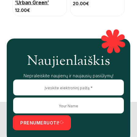
‘Urban Green’
20.00
€
12.00
€
Naujienlaiškis
Nepraleiskite naujienų ir naujausių pasiūlymų!
PRENUMERUOTI!