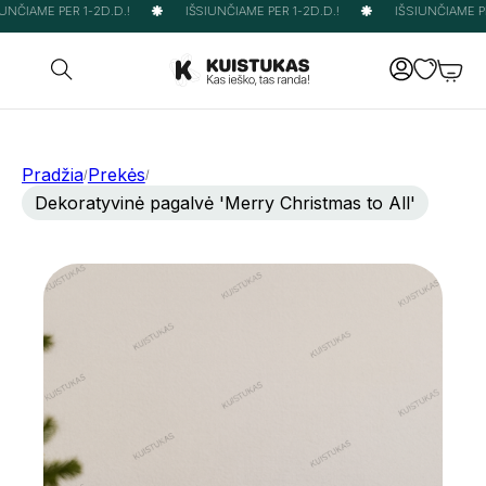
NČIAME PER 1-2D.D.!
IŠSIUNČIAME PER 1-2D.D.!
IŠSIUNČIAME PER
Pradžia
Prekės
/
/
Dekoratyvinė pagalvė 'Merry Christmas to All'