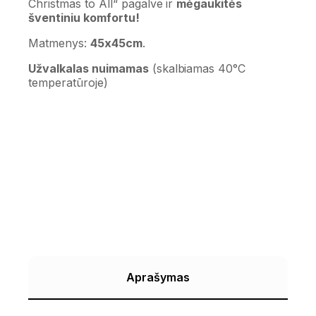
Christmas to All“ pagalve ir
mėgaukitės
šventiniu komfortu!
Matmenys:
45x45cm
.
Užvalkalas nuimamas
(skalbiamas 40°C
temperatūroje)
Aprašymas