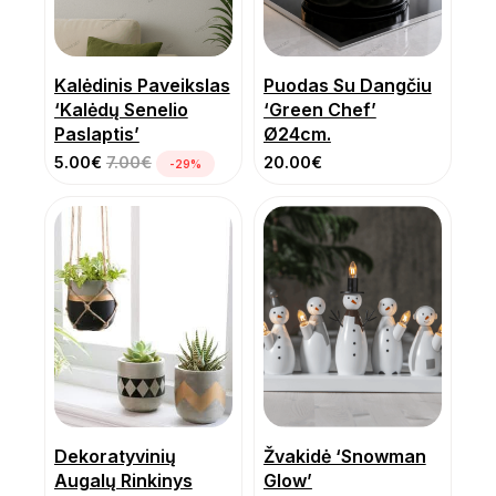
Kalėdinis Paveikslas
Puodas Su Dangčiu
‘Kalėdų Senelio
‘Green Chef’
Paslaptis’
Ø24cm.
5.00
€
7.00
€
20.00
€
-29%
Dekoratyvinių
Žvakidė ‘Snowman
Augalų Rinkinys
Glow’