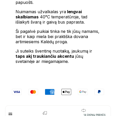
papuošti.
Nuimamas užvalkalas yra
lengvai
skalbiamas
40°C temperatūroje, tad
išlaikyti švarą ir gaivą bus paprasta.
Ši pagalvė puikiai tinka ne tik jūsų namams,
bet ir kaip miela bei praktiška dovana
artimiesiems Kalėdų proga.
Ji suteiks šventinę nuotaiką, jaukumą ir
taps akį traukiančiu akcentu
jūsų
svetainėje ar miegamajame.
14 DIENŲ PREKĖS