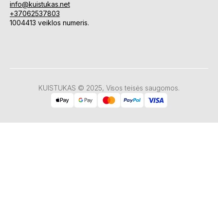
info@kuistukas.net
+37062537803
1004413 veiklos numeris.
KUISTUKAS © 2025, Visos teisės saugomos.