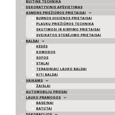
BUITINĖ TECHNIKA
DEKORATYVINIS APŠVIETIMAS
ASMENS PRIEŽIŪROS PRIETAISAI
BURNOS HIGIENOS PRIETAISAI
PLAUKŲ PRIEŽIŪROS TECHNIKA
SKUTIMOSI IR KIRPIMO PRIETAISAI
SVEIKATOS STEBĖJIMO PRIETAISAI
BALDAI
KĖDĖS
KOMODOS
SOFOS
STALAI
TERASINIAI/ LAUKO BALDAI
KITI BALDAI
VAIKAMS
ŽAISLAI
AUTOMOBILIŲ PRIEDAI
LAUKO PRAMOGOS
BASEINAI
BATUTAI
DEKORACIJOS