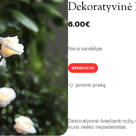
Dekoratyvinė 
6.00
€
Nėra sandėlyje
IŠPARDUOTA!
Įsiminti prekę
Dekoratyvinė šviečianti rožių 
kuris neliks nepastebėtas.