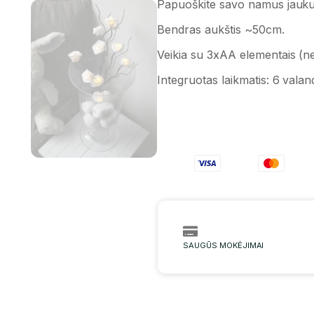
Papuoškite savo namus jaukum
Bendras aukštis ~50cm.
Veikia su 3xAA elementais (n
Integruotas laikmatis: 6 valan
SAUGŪS MOKĖJIMAI