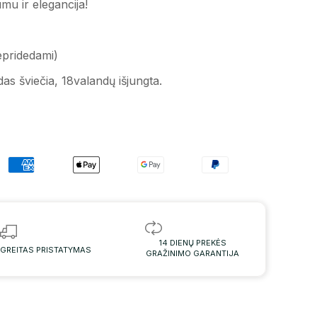
u ir elegancija!
epridedami)
das šviečia, 18valandų išjungta.
14 DIENŲ PREKĖS
GREITAS PRISTATYMAS
GRAŽINIMO GARANTIJA