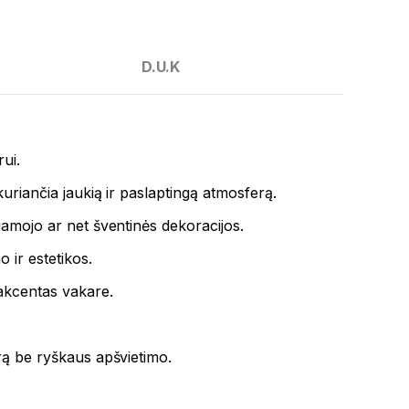
D.U.K
ui.
kuriančia jaukią ir paslaptingą atmosferą.
gamojo ar net šventinės dekoracijos.
 ir estetikos.
 akcentas vakare.
rą be ryškaus apšvietimo.