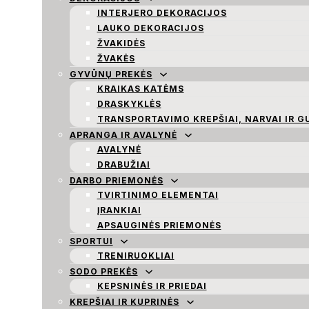
INTERJERO DEKORACIJOS
LAUKO DEKORACIJOS
ŽVAKIDĖS
ŽVAKĖS
GYVŪNŲ PREKĖS
KRAIKAS KATĖMS
DRASKYKLĖS
TRANSPORTAVIMO KREPŠIAI, NARVAI IR G
APRANGA IR AVALYNĖ
AVALYNĖ
DRABUŽIAI
DARBO PRIEMONĖS
TVIRTINIMO ELEMENTAI
ĮRANKIAI
APSAUGINĖS PRIEMONĖS
SPORTUI
TRENIRUOKLIAI
SODO PREKĖS
KEPSNINĖS IR PRIEDAI
KREPŠIAI IR KUPRINĖS