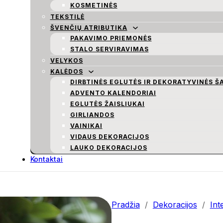
KOSMETINĖS
TEKSTILĖ
ŠVENČIŲ ATRIBUTIKA
PAKAVIMO PRIEMONĖS
STALO SERVIRAVIMAS
VELYKOS
KALĖDOS
DIRBTINĖS EGLUTĖS IR DEKORATYVINĖS Š
ADVENTO KALENDORIAI
EGLUTĖS ŽAISLIUKAI
GIRLIANDOS
VAINIKAI
VIDAUS DEKORACIJOS
LAUKO DEKORACIJOS
Kontaktai
Pradžia
/
Dekoracijos
/
Int