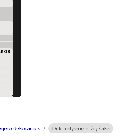
AKOS
erjero dekoracijos
/
Dekoratyvinė rožių šaka