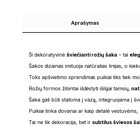
Aprašymas
Ši dekoratyvinė
šviečianti rožių šaka
– tai
ele
Šakos dizainas imituoja natūralias linijas, o ki
Toks apšvietimo sprendimas puikiai tiks tiek mo
Rožių formos žibintai išdėstyti išilgai tamsių,
nat
Šaka gali būti statoma į vazą, integruojama į 
Puikiai tinka dovanai ar kaip detalė vestuvėms,
Tai ne tik dekoracija, bet ir
subtilus šviesos šal