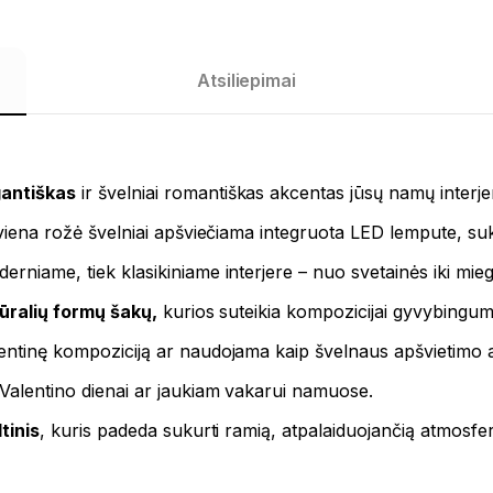
Atsiliepimai
gantiškas
ir švelniai romantiškas akcentas jūsų namų interjer
ekviena rožė švelniai apšviečiama integruota LED lempute, su
derniame, tiek klasikiniame interjere – nuo svetainės iki mie
ūralių formų šakų,
kurios suteikia kompozicijai gyvybingumo
šventinę kompoziciją ar naudojama kaip švelnaus apšvietimo
 Valentino dienai ar jaukiam vakarui namuose.
tinis
, kuris padeda sukurti ramią, atpalaiduojančią atmosfe