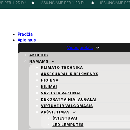
 PER 1-2D.D.!
IŠSIUNČIAME PER 1-2D.D.!
IŠSIUNČIAME PER 1
Pradžia
Apie mus
Visos prekės
AKCIJOS
NAMAMS
KLIMATO TECHNIKA
AKSESUARAI IR REIKMENYS
HIGIENA
KILIMAI
VAZOS IR VAZONAI
DEKORATYVINIAI AUGALAI
VIRTUVĖ IR VALGOMASIS
APŠVIETIMAS
ŠVIESTUVAI
LED LEMPUTĖS