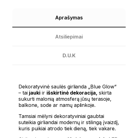
Aprašymas
Atsiliepimai
D.U.K
Dekoratyvinė saulės girlianda „Blue Glow“
– tai
jauki
ir
išskirtinė dekoracija,
skirta
sukurti malonią atmosferą jūsų terasoje,
balkone, sode ar namų aplinkoje.
Tamsiai mėlyni dekoratyviniai gaubtai
suteikia girliandai modernų ir stilingą įvaizdį,
kuris puikiai atrodo tiek dieną, tiek vakare.