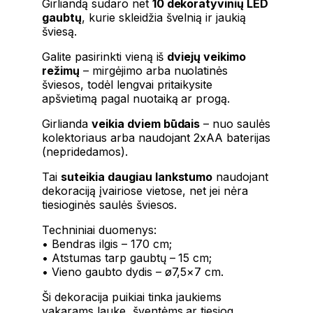
Girliandą sudaro net
10 dekoratyvinių LED
gaubtų
, kurie skleidžia švelnią ir jaukią
šviesą.
Galite pasirinkti vieną iš
dviejų veikimo
režimų
– mirgėjimo arba nuolatinės
šviesos, todėl lengvai pritaikysite
apšvietimą pagal nuotaiką ar progą.
Girlianda
veikia dviem būdais
– nuo saulės
kolektoriaus arba naudojant 2xAA baterijas
(nepridedamos).
Tai
suteikia daugiau lankstumo
naudojant
dekoraciją įvairiose vietose, net jei nėra
tiesioginės saulės šviesos.
Techniniai duomenys:
• Bendras ilgis – 170 cm;
• Atstumas tarp gaubtų – 15 cm;
• Vieno gaubto dydis – ø7,5×7 cm.
Ši dekoracija puikiai tinka jaukiems
vakarams lauke, šventėms ar tiesiog