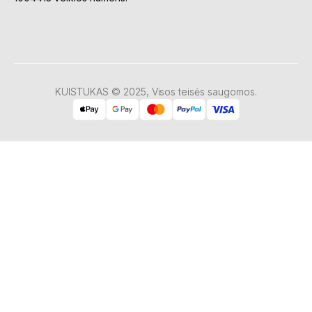
KUISTUKAS © 2025, Visos teisės saugomos.