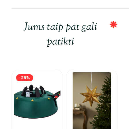
Jums taip pat gali
patikti
-25%
-25%