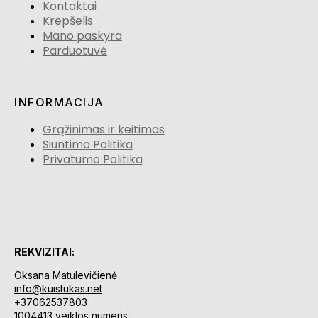
Kontaktai
Krepšelis
Mano paskyra
Parduotuvė
INFORMACIJA
Grąžinimas ir keitimas
Siuntimo Politika
Privatumo Politika
REKVIZITAI:
Oksana Matulevičienė
info@kuistukas.net
+37062537803
1004413 veiklos numeris.