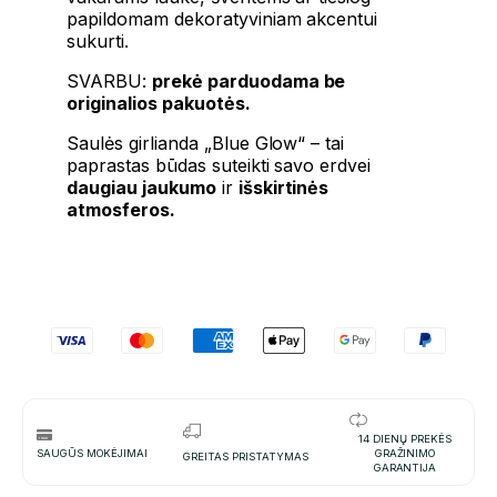
papildomam dekoratyviniam akcentui
sukurti.
SVARBU:
prekė parduodama be
originalios pakuotės.
Saulės girlianda „Blue Glow“ – tai
paprastas būdas suteikti savo erdvei
daugiau jaukumo
ir
išskirtinės
atmosferos.
14 DIENŲ PREKĖS
SAUGŪS MOKĖJIMAI
GRAŽINIMO
GREITAS PRISTATYMAS
GARANTIJA