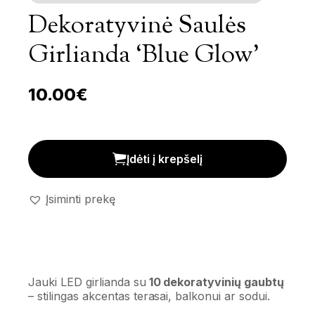
Dekoratyvinė Saulės
Girlianda ‘Blue Glow’
10.00
€
Dekoratyvinė saulės girlianda 'Blue Glow' kiekis
Įdėti į krepšelį
Įsiminti prekę
Jauki LED girlianda su
10 dekoratyvinių gaubtų
– stilingas akcentas terasai, balkonui ar sodui.