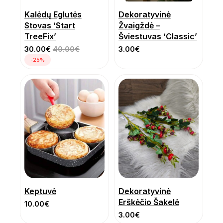
Kalėdų Eglutės
Dekoratyvinė
Stovas ‘Start
Žvaigždė –
TreeFix’
Šviestuvas ‘Classic’
30.00
€
40.00
€
3.00
€
-25%
Keptuvė
Dekoratyvinė
Erškėčio Šakelė
10.00
€
3.00
€