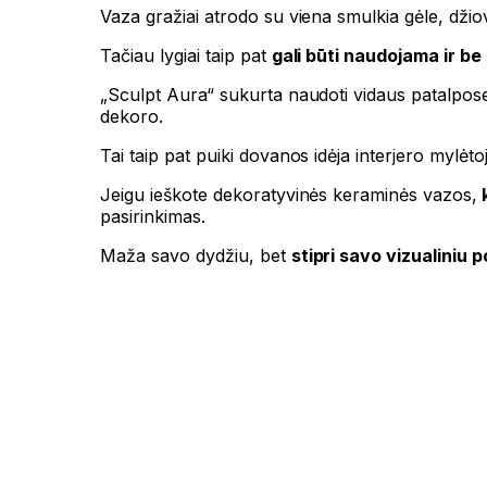
Vaza gražiai atrodo su viena smulkia gėle, džiov
Tačiau lygiai taip pat
gali būti naudojama ir be
„Sculpt Aura“ sukurta naudoti vidaus patalpose, t
dekoro.
Tai taip pat puiki dovanos idėja interjero mylėto
Jeigu ieškote dekoratyvinės keraminės vazos,
k
pasirinkimas.
Maža savo dydžiu, bet
stipri savo vizualiniu p