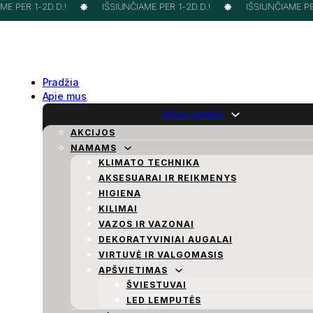
 PER 1-2D.D.!
IŠSIUNČIAME PER 1-2D.D.!
IŠSIUNČIAME PER 
Pradžia
Apie mus
Visos prekės
AKCIJOS
NAMAMS
KLIMATO TECHNIKA
AKSESUARAI IR REIKMENYS
HIGIENA
KILIMAI
VAZOS IR VAZONAI
DEKORATYVINIAI AUGALAI
VIRTUVĖ IR VALGOMASIS
APŠVIETIMAS
ŠVIESTUVAI
LED LEMPUTĖS