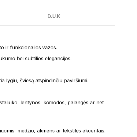
D.U.K
o ir funkcionalios vazos.
aukumo bei subtilios elegancijos.
 lygiu, šviesą atspindinčiu paviršiumi.
 staliuko, lentynos, komodos, palangės ar net
agomis, medžio, akmens ar tekstilės akcentais.