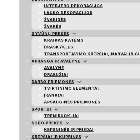
INTERJERO DEKORACIJOS
LAUKO DEKORACIJOS
ŽVAKIDĖS
ŽVAKĖS
GYVŪNŲ PREKĖS
KRAIKAS KATĖMS
DRASKYKLĖS
TRANSPORTAVIMO KREPŠIAI, NARVAI IR G
APRANGA IR AVALYNĖ
AVALYNĖ
DRABUŽIAI
DARBO PRIEMONĖS
TVIRTINIMO ELEMENTAI
ĮRANKIAI
APSAUGINĖS PRIEMONĖS
SPORTUI
TRENIRUOKLIAI
SODO PREKĖS
KEPSNINĖS IR PRIEDAI
KREPŠIAI IR KUPRINĖS