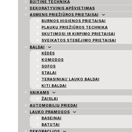
BUITINĖ TECHNIKA
DEKORATYVINIS APŠVIETIMAS
ASMENS PRIEŽIŪROS PRIETAISAI
BURNOS HIGIENOS PRIETAISAI
PLAUKŲ PRIEŽIŪROS TECHNIKA
SKUTIMOSI IR KIRPIMO PRIETAISAI
SVEIKATOS STEBĖJIMO PRIETAISAI
BALDAI
KĖDĖS
KOMODOS
SOFOS
STALAI
TERASINIAI/ LAUKO BALDAI
KITI BALDAI
VAIKAMS
ŽAISLAI
AUTOMOBILIŲ PRIEDAI
LAUKO PRAMOGOS
BASEINAI
BATUTAI
DEKORACIJOS