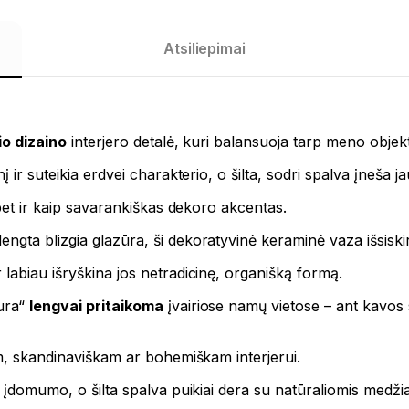
Atsiliepimai
nio dizaino
interjero detalė, kuri balansuoja tarp meno objekt
 ir suteikia erdvei charakterio, o šilta, sodri spalva įneša j
 bet ir kaip savarankiškas dekoro akcentas.
gta blizgia glazūra, ši dekoratyvinė keraminė vaza išsiskiria
r labiau išryškina jos netradicinę, organišką formą.
Aura“
lengvai pritaikoma
įvairiose namų vietose – ant kavos
am, skandinaviškam ar bohemiškam interjerui.
o įdomumo, o šilta spalva puikiai dera su natūraliomis medži