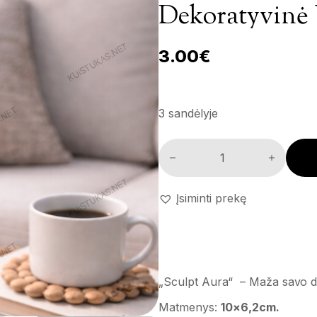
Dekoratyvinė 
3.00
€
3 sandėlyje
Dekoratyvinė vaza 'Sculpt Aur
Įsiminti prekę
„Sculpt Aura“ – Maža savo dyd
Matmenys:
10×6,2cm.