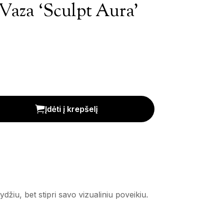
Vaza ‘Sculpt Aura’
a' kiekis
Įdėti į krepšelį
žiu, bet stipri savo vizualiniu poveikiu.