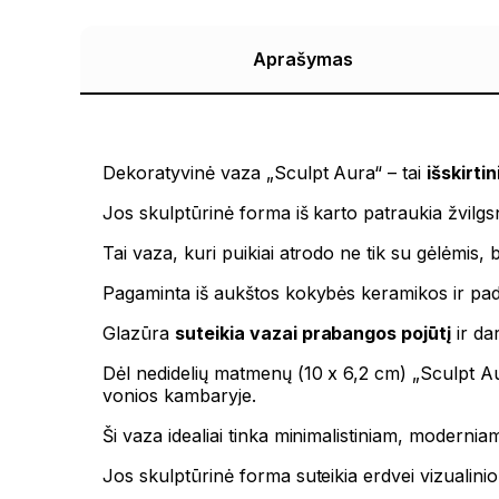
Aprašymas
Dekoratyvinė vaza „Sculpt Aura“ – tai
išskirti
Jos skulptūrinė forma iš karto patraukia žvilgsnį
Tai vaza, kuri puikiai atrodo ne tik su gėlėmis,
Pagaminta iš aukštos kokybės keramikos ir paden
Glazūra
suteikia vazai prabangos pojūtį
ir da
Dėl nedidelių matmenų (10 x 6,2 cm) „Sculpt 
vonios kambaryje.
Ši vaza idealiai tinka minimalistiniam, moderni
Jos skulptūrinė forma suteikia erdvei vizualini