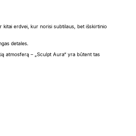
itai erdvei, kur norisi subtilaus, bet išskirtinio
ngas detales.
kią atmosferą – „Sculpt Aura“ yra būtent tas