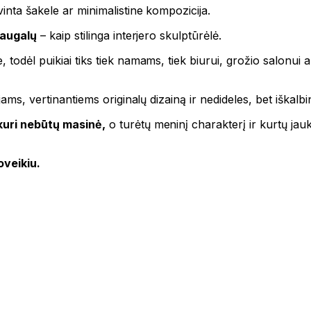
inta šakele ar minimalistine kompozicija.
 augalų
– kaip stilinga interjero skulptūrėlė.
odėl puikiai tiks tiek namams, tiek biurui, grožio salonui ar k
jams, vertinantiems originalų dizainą ir nedideles, bet iškalbi
uri nebūtų masinė,
o turėtų meninį charakterį ir kurtų jau
oveikiu.