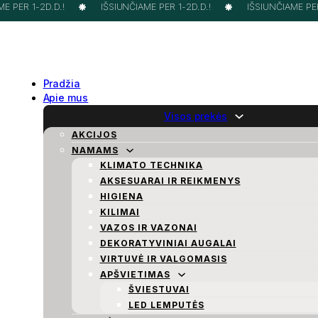
 PER 1-2D.D.!
IŠSIUNČIAME PER 1-2D.D.!
IŠSIUNČIAME PER 
Pradžia
Apie mus
Visos prekės
AKCIJOS
NAMAMS
KLIMATO TECHNIKA
AKSESUARAI IR REIKMENYS
HIGIENA
KILIMAI
VAZOS IR VAZONAI
DEKORATYVINIAI AUGALAI
VIRTUVĖ IR VALGOMASIS
APŠVIETIMAS
ŠVIESTUVAI
LED LEMPUTĖS