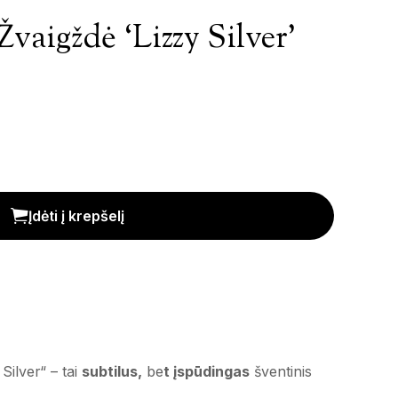
vaigždė ‘Lizzy Silver’
ilver' kiekis
Įdėti į krepšelį
Silver“ – tai
subtilus,
be
t įspūdingas
šventinis