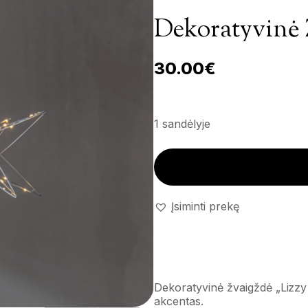
Dekoratyvinė Ž
30.00
€
1 sandėlyje
Dekoratyvinė žvaigždė 'Lizzy S
Įsiminti prekę
Dekoratyvinė žvaigždė „Lizzy 
akcentas.