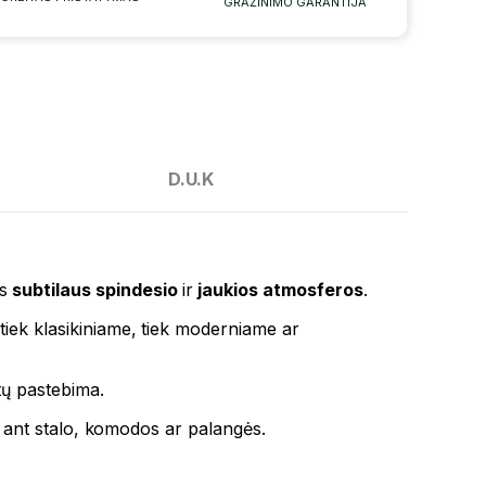
GRAŽINIMO GARANTIJA
D.U.K
s
subtilaus spindesio
ir
jaukios atmosferos
.
 tiek klasikiniame, tiek moderniame ar
tų pastebima.
yta ant stalo, komodos ar palangės.