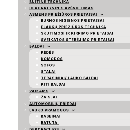
BUITINĖ TECHNIKA
DEKORATYVINIS APŠVIETIMAS
ASMENS PRIEŽIŪROS PRIETAISAI
BURNOS HIGIENOS PRIETAISAI
PLAUKŲ PRIEŽIŪROS TECHNIKA
SKUTIMOSI IR KIRPIMO PRIETAISAI
SVEIKATOS STEBĖJIMO PRIETAISAI
BALDAI
KĖDĖS
KOMODOS
SOFOS
STALAI
TERASINIAI/ LAUKO BALDAI
KITI BALDAI
VAIKAMS
ŽAISLAI
AUTOMOBILIŲ PRIEDAI
LAUKO PRAMOGOS
BASEINAI
BATUTAI
DEKORACIJOS