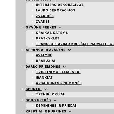
INTERJERO DEKORACIJOS
LAUKO DEKORACIJOS
ŽVAKIDĖS
ŽVAKĖS
GYVŪNŲ PREKĖS
KRAIKAS KATĖMS
DRASKYKLĖS
TRANSPORTAVIMO KREPŠIAI, NARVAI IR G
APRANGA IR AVALYNĖ
AVALYNĖ
DRABUŽIAI
DARBO PRIEMONĖS
TVIRTINIMO ELEMENTAI
ĮRANKIAI
APSAUGINĖS PRIEMONĖS
SPORTUI
TRENIRUOKLIAI
SODO PREKĖS
KEPSNINĖS IR PRIEDAI
KREPŠIAI IR KUPRINĖS