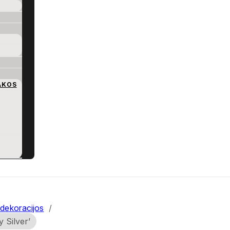
AKOS
dekoracijos
/
 Silver’