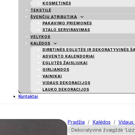
KOSMETINĖS
TEKSTILĖ
ŠVENČIŲ ATRIBUTIKA
PAKAVIMO PRIEMONĖS
STALO SERVIRAVIMAS
VELYKOS
KALĖDOS
DIRBTINĖS EGLUTĖS IR DEKORATYVINĖS Š
ADVENTO KALENDORIAI
EGLUTĖS ŽAISLIUKAI
GIRLIANDOS
VAINIKAI
VIDAUS DEKORACIJOS
LAUKO DEKORACIJOS
Kontaktai
Pradžia
/
Kalėdos
/
Vidaus 
Dekoratyvinė žvaigždė ‘Lizzy