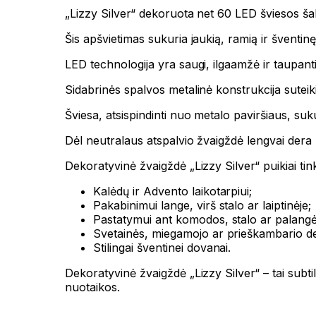
„Lizzy Silver“ dekoruota net 60 LED šviesos šaltin
Šis apšvietimas sukuria jaukią, ramią ir šventin
LED technologija yra saugi, ilgaamžė ir taupanti 
Sidabrinės spalvos metalinė konstrukcija suteik
Šviesa, atsispindinti nuo metalo paviršiaus, suk
Dėl neutralaus atspalvio žvaigždė lengvai dera pri
Dekoratyvinė žvaigždė „Lizzy Silver“ puikiai tin
Kalėdų ir Advento laikotarpiui;
Pakabinimui lange, virš stalo ar laiptinėje;
Pastatymui ant komodos, stalo ar palangė
Svetainės, miegamojo ar prieškambario de
Stilingai šventinei dovanai.
Dekoratyvinė žvaigždė „Lizzy Silver“ – tai subti
nuotaikos.