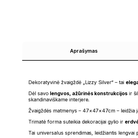
Aprašymas
Dekoratyvinė žvaigždė „Lizzy Silver“ – tai
eleg
Dėl savo
lengvos, ažūrinės konstrukcijos
ir š
skandinaviškame interjere.
Žvaigždės matmenys – 47×47×47cm – leidžia jai 
Trimatė forma suteikia dekoracijai gylio ir
erdvė
Tai universalus sprendimas, leidžiantis lengvai 