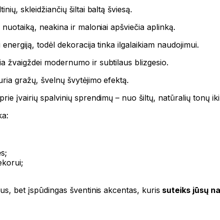
ių, skleidžiančių šiltai baltą šviesą.
ę nuotaiką, neakina ir maloniai apšviečia aplinką.
energiją, todėl dekoracija tinka ilgalaikiam naudojimui.
ia žvaigždei modernumo ir subtilaus blizgesio.
uria gražų, švelnų švytėjimo efektą.
e įvairių spalvinių sprendimų – nuo šiltų, natūralių tonų iki m
ka:
s;
korui;
lus, bet įspūdingas šventinis akcentas, kuris
suteiks jūsų n