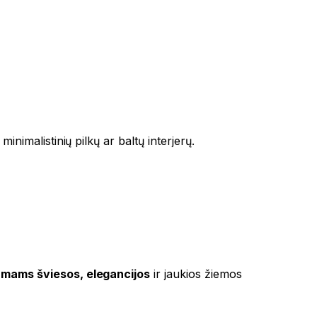
inimalistinių pilkų ar baltų interjerų.
amams šviesos, elegancijos
ir jaukios žiemos