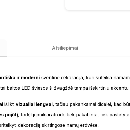
Atsiliepimai
antiška
ir
moderni
šventinė dekoracija, kuri suteikia namam
iltai baltos LED šviesos ši žvaigždė tampa išskirtiniu akcentu
išlikti
vizualiai lengvai,
tačiau pakankamai didelei, kad bū
s pojūtį
, todėl ji puikiai atrodo tiek pakabinta, tiek pastat
pritaikyti dekoraciją skirtingose namų erdvėse.