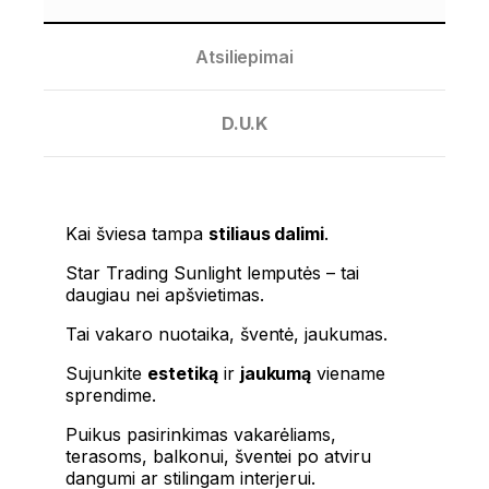
Atsiliepimai
D.U.K
Kai šviesa tampa
stiliaus dalimi
.
Star Trading Sunlight lemputės – tai
daugiau nei apšvietimas.
Tai vakaro nuotaika, šventė, jaukumas.
Sujunkite
estetiką
ir
jaukumą
viename
sprendime.
Puikus pasirinkimas vakarėliams,
terasoms, balkonui, šventei po atviru
dangumi ar stilingam interjerui.