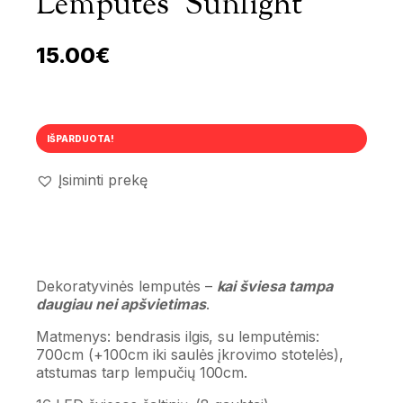
Lemputės ‘Sunlight’
15.00
€
IŠPARDUOTA!
Įsiminti prekę
Dekoratyvinės lemputės –
kai šviesa tampa
daugiau nei apšvietimas
.
Matmenys: bendrasis ilgis, su lemputėmis:
700cm (+100cm iki saulės įkrovimo stotelės),
atstumas tarp lempučių 100cm.