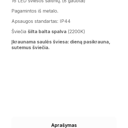
16 LED šviesos šaltinių. (8 gaubtai)
Pagamintos iš metalo.
Apsaugos standartas: IP44
Šviečia
šilta balta spalva
(2200K)
Įkraunama saulės šviesa: dieną pasikrauna,
sutemus šviečia.
Aprašymas