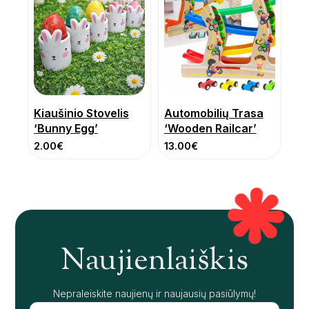
Kiaušinio Stovelis
Automobilių Trasa
‘Bunny Egg’
‘Wooden Railcar’
2.00
€
13.00
€
Naujienlaiškis
Nepraleiskite naujienų ir naujausių pasiūlymų!