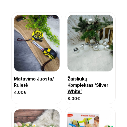
Matavimo Juosta/
Žaisliukų
Ruletė
Komplektas ‘Silver
White’
4.00
€
8.00
€