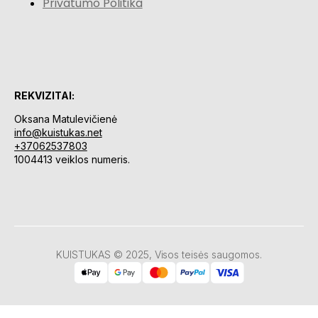
Privatumo Politika
REKVIZITAI:
Oksana Matulevičienė
info@kuistukas.net
+37062537803
1004413 veiklos numeris.
KUISTUKAS © 2025, Visos teisės saugomos.