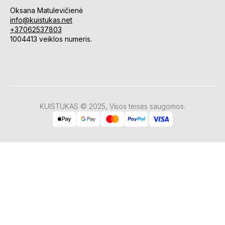
Oksana Matulevičienė
info@kuistukas.net
+37062537803
1004413 veiklos numeris.
KUISTUKAS © 2025, Visos teisės saugomos.