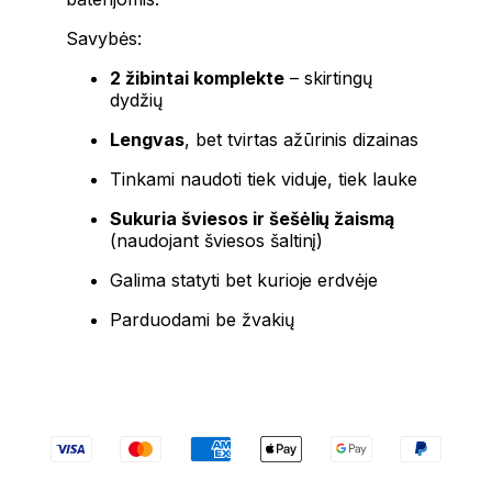
Savybės:
2 žibintai komplekte
– skirtingų
dydžių
Lengvas
, bet tvirtas ažūrinis dizainas
Tinkami naudoti tiek viduje, tiek lauke
Sukuria šviesos ir šešėlių žaismą
(naudojant šviesos šaltinį)
Galima statyti bet kurioje erdvėje
Parduodami be žvakių