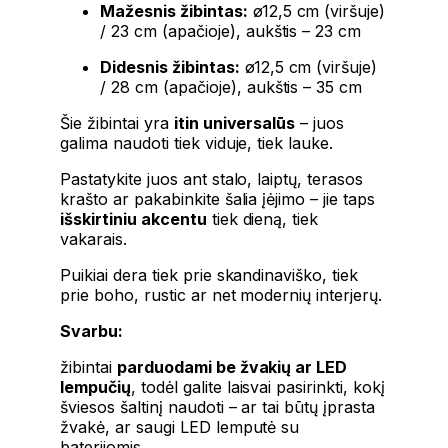
Mažesnis žibintas:
ø12,5 cm (viršuje)
/ 23 cm (apačioje), aukštis – 23 cm
Didesnis žibintas:
ø12,5 cm (viršuje)
/ 28 cm (apačioje), aukštis – 35 cm
Šie žibintai yra
itin universalūs
– juos
galima naudoti tiek viduje, tiek lauke.
Pastatykite juos ant stalo, laiptų, terasos
krašto ar pakabinkite šalia įėjimo – jie taps
išskirtiniu akcentu
tiek dieną, tiek
vakarais.
Puikiai dera tiek prie skandinaviško, tiek
prie boho, rustic ar net modernių interjerų.
Svarbu:
žibintai
parduodami be žvakių ar LED
lempučių
, todėl galite laisvai pasirinkti, kokį
šviesos šaltinį naudoti – ar tai būtų įprasta
žvakė, ar saugi LED lemputė su
baterijomis.