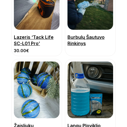
Lazeris ‘Tack Life
Burbulų Šautuvo
SC-L01 Pro’
Rinkinys
30.00
€
Žaisliukų
Langų Ploviklio