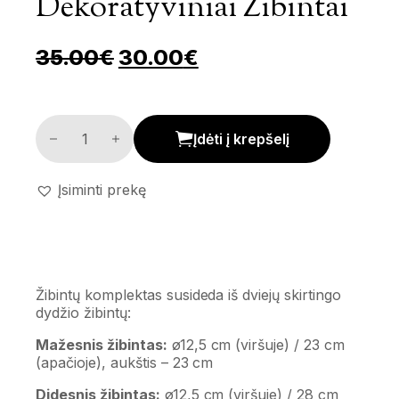
Dekoratyviniai Žibintai
Pradinė kaina buvo: 35.00
Dabartinė kaina yr
35.00
€
30.00
€
Dekoratyviniai žibintai kiekis
Įdėti į krepšelį
Įsiminti prekę
Žibintų komplektas susideda iš dviejų skirtingo
dydžio žibintų:
Mažesnis žibintas:
ø12,5 cm (viršuje) / 23 cm
(apačioje), aukštis – 23 cm
Didesnis žibintas:
ø12,5 cm (viršuje) / 28 cm