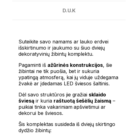
D.U.K
Suteikite savo namams ar lauko erdvei
išskirtinumo ir jaukumo su šiuo dviejų
dekoratyvinių žibintų komplektu.
Pagaminti iš
ažūrinės konstrukcijos
, šie
žibintai ne tik puošia, bet ir sukuria
ypatingą atmosferą, kai jų viduje uždegama
žvakė ar įdedamas LED šviesos šaltinis.
Dėl savo struktūros jie gražiai
sklaido
šviesą
ir kuria
raštuotą šešėlių žaismą
–
puikiai tinka vakariniam apšvietimui ar
dekorui be šviesos.
Šis komplektas susideda iš dviejų skirtingo
dydžio žibintų: