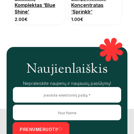
Komplektas ‘Blue
Koncentratas
Shine’
‘Sprinklr’
2.00
€
1.00
€
Naujienlaiškis
Nepraleiskite naujienų ir naujausių pasiūlymų!
PRENUMERUOTI!