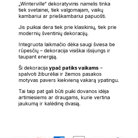
„Winterville“ dekoratyvinis namelis tinka
tiek svetainei, tiek valgomajam, vaikų
kambariui ar prieškambariui papuošti.
Jis puikiai dera tiek prie klasikinių, tiek prie
modernių šventinių dekoracijų.
Integruota laikmačio dėka saugi šviesa be
rūpesčių – dekoracija visiškai išsijungs ir
taupant energiją.
Ši dekoracija
ypač patiks vaikams
–
spalvoti žiburėliai ir žiemos pasakos
motyvas pavers kiekvieną vakarą ypatingu.
Tai taip pat gali būti puiki dovanos idėja
artimiesiems ar draugams, kurie vertina
jaukumą ir kalėdinę dvasią.