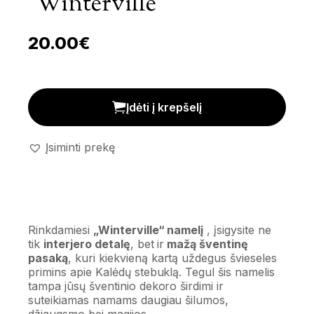
‘Winterville’
20.00
€
Dekoratyvinis namelis 'Winterville' kiekis
Įdėti į krepšelį
Įsiminti prekę
Rinkdamiesi
„Winterville“ namelį
, įsigysite ne
tik
interjero detalę
, bet ir
mažą šventinę
pasaką
, kuri kiekvieną kartą uždegus švieseles
primins apie Kalėdų stebuklą. Tegul šis namelis
tampa jūsų šventinio dekoro širdimi ir
suteikiamas namams daugiau šilumos,
džiaugsmo bei magijos.