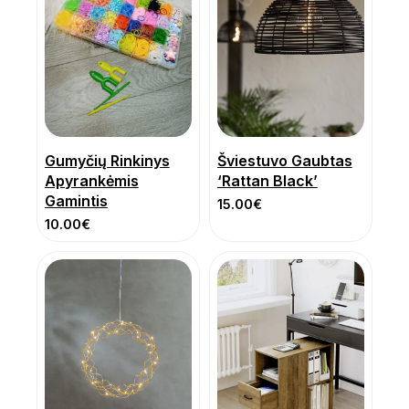
Gumyčių Rinkinys
Šviestuvo Gaubtas
Apyrankėmis
‘Rattan Black’
Gamintis
15.00
€
10.00
€