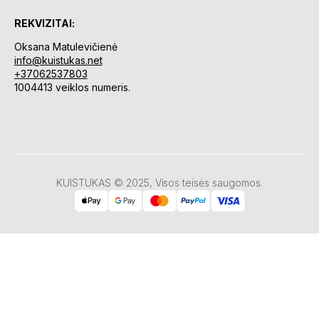
REKVIZITAI:
Oksana Matulevičienė
info@kuistukas.net
+37062537803
1004413 veiklos numeris.
KUISTUKAS © 2025, Visos teisės saugomos.