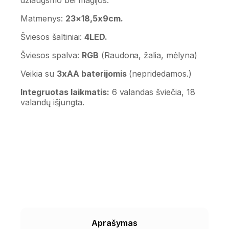
Matmenys:
23×18,5x9cm.
Šviesos šaltiniai:
4LED.
Šviesos spalva:
RGB
(Raudona, žalia, mėlyna)
Veikia su
3xAA baterijomis
(nepridedamos.)
Integruotas laikmatis:
6 valandas šviečia, 18
valandų išjungta.
Aprašymas