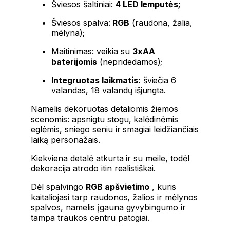
Šviesos šaltiniai:
4 LED lemputės;
Šviesos spalva:
RGB
(raudona, žalia,
mėlyna);
Maitinimas: veikia su
3xAA
baterijomis
(nepridedamos);
Integruotas laikmatis:
šviečia 6
valandas, 18 valandų išjungta.
Namelis dekoruotas detaliomis žiemos
scenomis: apsnigtu stogu, kalėdinėmis
eglėmis, sniego seniu ir smagiai leidžiančiais
laiką personažais.
Kiekviena detalė atkurta ir su meile, todėl
dekoracija atrodo itin realistiškai.
Dėl spalvingo
RGB apšvietimo
, kuris
kaitaliojasi tarp raudonos, žalios ir mėlynos
spalvos, namelis įgauna gyvybingumo ir
tampa traukos centru patogiai.