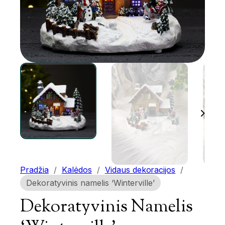
Pradžia
/
Kalėdos
/
Vidaus dekoracijos
/
Dekoratyvinis namelis ‘Winterville’
Dekoratyvinis Namelis