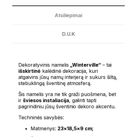
Atsiliepimai
D.U.K
Dekoratyvinis namelis
„Winterville“
– tai
išskirtinė
kalėdinė dekoracija, kuri
atgaivins jūsų namų interjerą ir sukurs šiltą,
stebuklingą šventinę atmosferą.
Šis namelis yra ne tik graži puošmena, bet
ir
šviesos instaliacija
, galinti tapti
pagrindiniu jūsų šventinio dekoro akcentu.
Techninės savybės:
Matmenys:
23×18,5×9 cm;