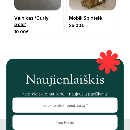
Vainikas ‘Curly
Mobili Spintelė
Gold’
35.00
€
10.00
€
Naujienlaiškis
Nepraleiskite naujienų ir naujausių pasiūlymų!