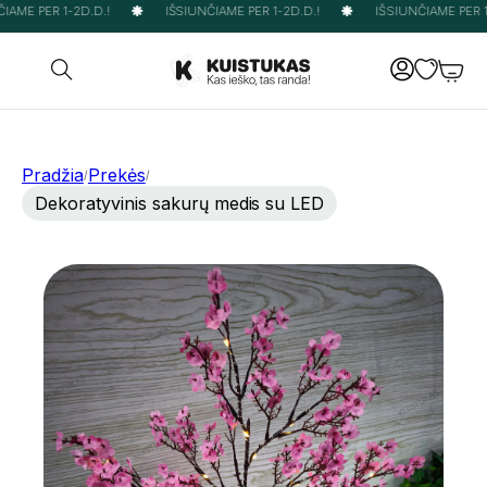
AME PER 1-2D.D.!
IŠSIUNČIAME PER 1-2D.D.!
IŠSIUNČIAME PER 1-
Pradžia
Prekės
/
/
Dekoratyvinis sakurų medis su LED