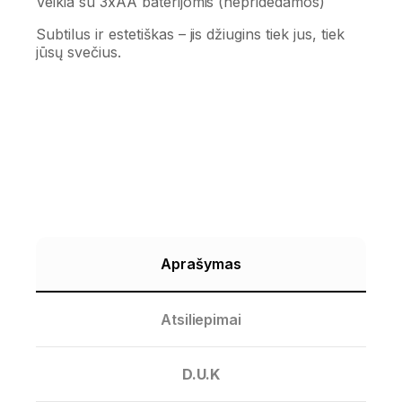
Veikia su 3xAA baterijomis (nepridedamos)
Subtilus ir estetiškas – jis džiugins tiek jus, tiek
jūsų svečius.
Aprašymas
Atsiliepimai
D.U.K