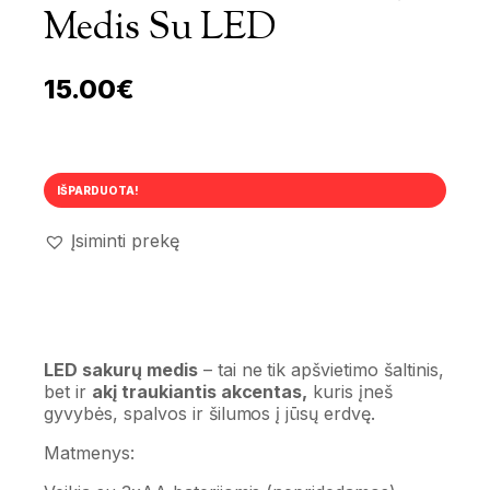
Medis Su LED
15.00
€
IŠPARDUOTA!
Įsiminti prekę
LED sakurų medis
– tai ne tik apšvietimo šaltinis,
bet ir
akį traukiantis akcentas,
kuris įneš
gyvybės, spalvos ir šilumos į jūsų erdvę.
Matmenys: