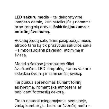
LED sakurų medis
– tai dekoratyvinė
interjero detalė, kuri suteiks jūsų namams
arba renginių erdvei
išskirtinį jaukumą
ir
estetinį švelnumą.
Rožinių žiedų šakelėmis pasipuošęs medis
atrodo tarsi ką tik pražydusi sakuros šaka
– simbolizuojanti pavasarį, atgimimą ir
šviesą.
Medelio šakose įmontuotos šiltai
šviečiančios LED lemputės, kurios vakare
skleidžia švelnią ir raminančią šviesą.
Tai puikus sprendimas kuriant foninį
apšvietimą, romantišką atmosferą ar
papildant fotosesijų dekorą.
Tinka naudoti miegamajame, svetainėje,
vaikų kambaryje, biure ar švenčių metu –