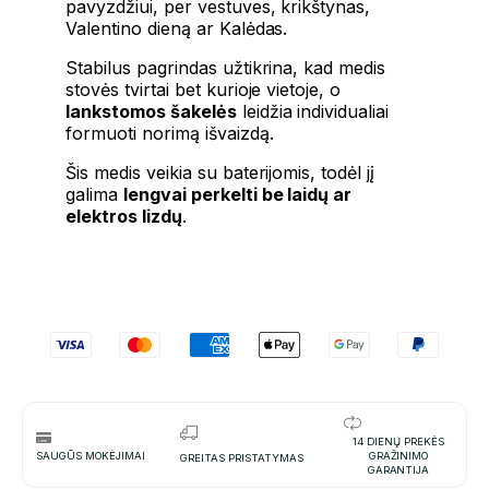
pavyzdžiui, per vestuves, krikštynas,
Valentino dieną ar Kalėdas.
Stabilus pagrindas užtikrina, kad medis
stovės tvirtai bet kurioje vietoje, o
lankstomos šakelės
leidžia individualiai
formuoti norimą išvaizdą.
Šis medis veikia su baterijomis, todėl jį
galima
lengvai perkelti be laidų ar
elektros lizdų
.
14 DIENŲ PREKĖS
SAUGŪS MOKĖJIMAI
GRAŽINIMO
GREITAS PRISTATYMAS
GARANTIJA