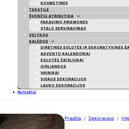
KOSMETINĖS
TEKSTILĖ
ŠVENČIŲ ATRIBUTIKA
PAKAVIMO PRIEMONĖS
STALO SERVIRAVIMAS
VELYKOS
KALĖDOS
DIRBTINĖS EGLUTĖS IR DEKORATYVINĖS Š
ADVENTO KALENDORIAI
EGLUTĖS ŽAISLIUKAI
GIRLIANDOS
VAINIKAI
VIDAUS DEKORACIJOS
LAUKO DEKORACIJOS
Kontaktai
Pradžia
/
Dekoracijos
/
Int