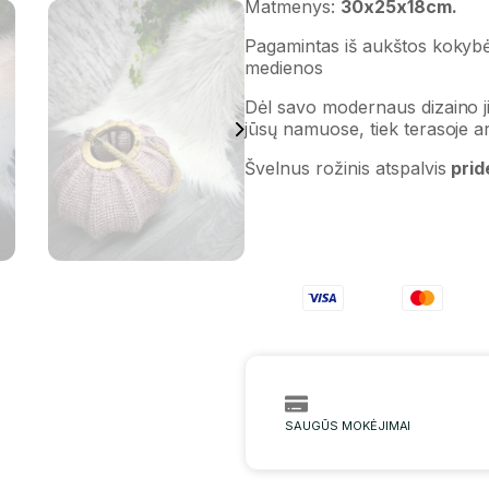
Matmenys:
30x25x18cm.
Pagamintas iš aukštos kokybės
medienos
Dėl savo modernaus dizaino jis 
jūsų namuose, tiek terasoje a
Švelnus rožinis atspalvis
prid
SAUGŪS MOKĖJIMAI