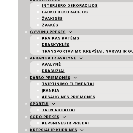
INTERJERO DEKORACIJOS
LAUKO DEKORACIJOS
ŽVAKIDĖS
ŽVAKĖS
GYVŪNŲ PREKĖS
KRAIKAS KATĖMS
DRASKYKLĖS
TRANSPORTAVIMO KREPŠIAI, NARVAI IR G
APRANGA IR AVALYNĖ
AVALYNĖ
DRABUŽIAI
DARBO PRIEMONĖS
TVIRTINIMO ELEMENTAI
ĮRANKIAI
APSAUGINĖS PRIEMONĖS
SPORTUI
TRENIRUOKLIAI
SODO PREKĖS
KEPSNINĖS IR PRIEDAI
KREPŠIAI IR KUPRINĖS