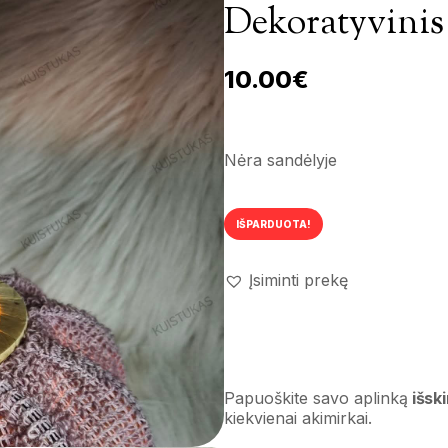
Dekoratyvinis
10.00
€
Nėra sandėlyje
IŠPARDUOTA!
Įsiminti prekę
Papuoškite savo aplinką
išski
kiekvienai akimirkai.