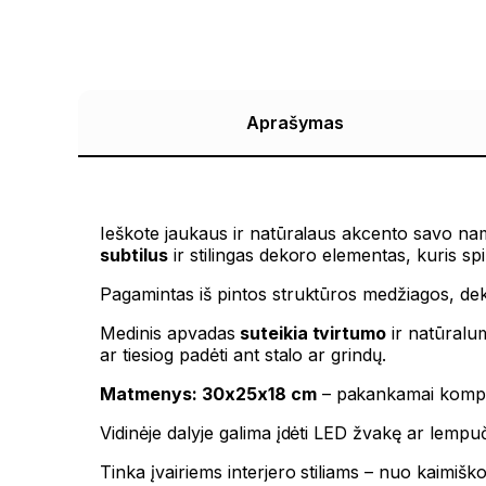
Aprašymas
Ieškote jaukaus ir natūralaus akcento savo na
subtilus
ir stilingas dekoro elementas, kuris sp
Pagamintas iš pintos struktūros medžiagos, deko
Medinis apvadas
suteikia tvirtumo
ir natūralum
ar tiesiog padėti ant stalo ar grindų.
Matmenys: 30x25x18 cm
– pakankamai kompakt
Vidinėje dalyje galima įdėti LED žvakę ar lempuč
Tinka įvairiems interjero stiliams – nuo kaimišk