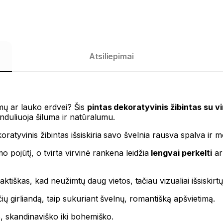
Atsiliepimai
mų ar lauko erdvei? Šis
pintas dekoratyvinis žibintas su v
induliuoja šiluma ir natūralumu.
ratyvinis žibintas išsiskiria savo švelnia rausva spalva ir 
o pojūtį, o tvirta virvinė rankena leidžia
lengvai perkelti
ar 
iškas, kad neužimtų daug vietos, tačiau vizualiai išsiskirtų
ių girliandą, taip sukuriant švelnų, romantišką apšvietimą.
o, skandinaviško iki bohemiško.