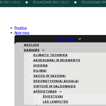
 PER 1-2D.D.!
IŠSIUNČIAME PER 1-2D.D.!
IŠSIUNČIAME PER 1
Pradžia
Apie mus
Visos prekės
AKCIJOS
NAMAMS
KLIMATO TECHNIKA
AKSESUARAI IR REIKMENYS
HIGIENA
KILIMAI
VAZOS IR VAZONAI
DEKORATYVINIAI AUGALAI
VIRTUVĖ IR VALGOMASIS
APŠVIETIMAS
ŠVIESTUVAI
LED LEMPUTĖS