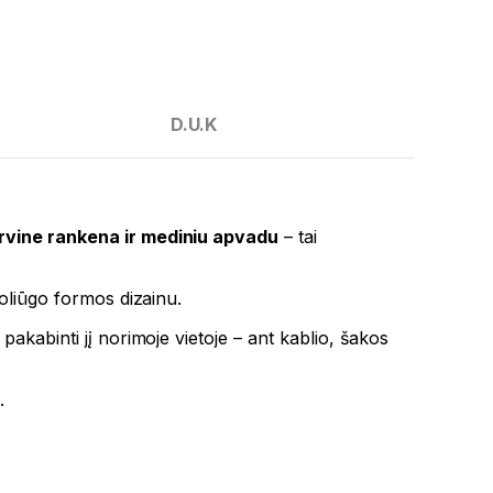
D.U.K
irvine rankena ir mediniu apvadu
– tai
moliūgo formos dizainu.
pakabinti jį norimoje vietoje – ant kablio, šakos
.