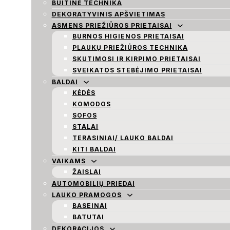
BUITINĖ TECHNIKA
DEKORATYVINIS APŠVIETIMAS
ASMENS PRIEŽIŪROS PRIETAISAI
BURNOS HIGIENOS PRIETAISAI
PLAUKŲ PRIEŽIŪROS TECHNIKA
SKUTIMOSI IR KIRPIMO PRIETAISAI
SVEIKATOS STEBĖJIMO PRIETAISAI
BALDAI
KĖDĖS
KOMODOS
SOFOS
STALAI
TERASINIAI/ LAUKO BALDAI
KITI BALDAI
VAIKAMS
ŽAISLAI
AUTOMOBILIŲ PRIEDAI
LAUKO PRAMOGOS
BASEINAI
BATUTAI
DEKORACIJOS