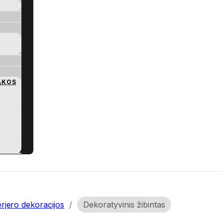
AKOS
erjero dekoracijos
/
Dekoratyvinis žibintas