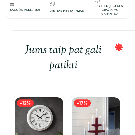
14 DIENŲ PREKĖS
SAUGŪS MOKĖJIMAI
GRAŽINIMO
GREITAS PRISTATYMAS
GARANTIJA
Jums taip pat gali
patikti
-12%
-12%
-17%
-17%