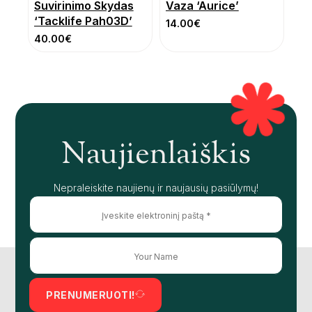
Suvirinimo Skydas
Vaza ‘Aurice’
‘Tacklife Pah03D’
14.00
€
40.00
€
Naujienlaiškis
Nepraleiskite naujienų ir naujausių pasiūlymų!
PRENUMERUOTI!