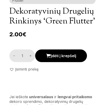
Flutter’
Dekoratyvinių Drugelių
Rinkinys ‘Green Flutter’
2.00
€
Dekoratyvinių drugelių rinkinys 'Green Flutter' kiekis
Įdėti į krepšelį
Įsiminti prekę
Jei ieškote
universalaus
ir
lengvai pritaikomo
dekoro sprendimo, dekoratyvinių drugelių