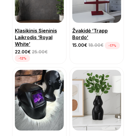
Klasikinis Sieninis
Žvakidė ‘Trapp
Laikrodis ‘Royal
Bordo’
White’
15.00
€
18.00
€
-17%
22.00
€
25.00
€
-12%