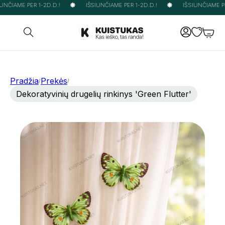
NČIAME PER 1-2D.D.!
IŠSIUNČIAME PER 1-2D.D.!
IŠSIUNČIAME PER
Pradžia
Prekės
/
/
Dekoratyvinių drugelių rinkinys 'Green Flutter'