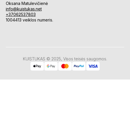
Oksana Matulevičienė
info@kuistukas.net
+37062537803
1004413 veiklos numeris.
KUISTUKAS © 2025, Visos teisės saugomos.