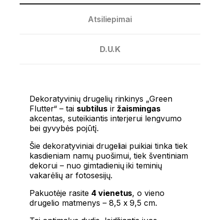
Atsiliepimai
D.U.K
Dekoratyvinių drugelių rinkinys „Green
Flutter“ – tai
subtilus
ir
žaismingas
akcentas, suteikiantis interjerui lengvumo
bei gyvybės pojūtį.
Šie dekoratyviniai drugeliai puikiai tinka tiek
kasdieniam namų puošimui, tiek šventiniam
dekorui – nuo gimtadienių iki teminių
vakarėlių ar fotosesijų.
Pakuotėje rasite
4 vienetus
, o vieno
drugelio matmenys – 8,5 x 9,5 cm.