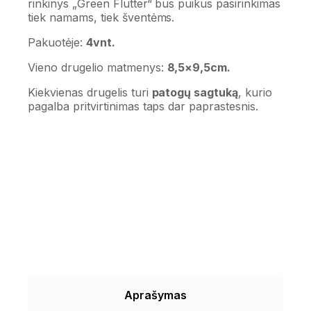
rinkinys „Green Flutter“ bus puikus pasirinkimas
tiek namams, tiek šventėms.
Pakuotėje:
4vnt.
Vieno drugelio matmenys:
8,5×9,5cm.
Kiekvienas drugelis turi
patogų sagtuką
, kurio
pagalba pritvirtinimas taps dar paprastesnis.
Aprašymas