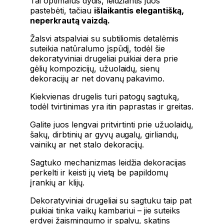
Tai optimalus dydis, leidžiantis juos
pastebėti, tačiau
išlaikantis elegantišką,
neperkrautą vaizdą.
Žalsvi atspalviai su subtiliomis detalėmis
suteikia natūralumo įspūdį, todėl šie
dekoratyviniai drugeliai puikiai dera prie
gėlių kompozicijų, užuolaidų, sienų
dekoracijų ar net dovanų pakavimo.
Kiekvienas drugelis turi patogų sagtuką,
todėl tvirtinimas yra itin paprastas ir greitas.
Galite juos lengvai pritvirtinti prie užuolaidų,
šakų, dirbtinių ar gyvų augalų, girliandų,
vainikų ar net stalo dekoracijų.
Sagtuko mechanizmas leidžia dekoracijas
perkelti ir keisti jų vietą be papildomų
įrankių ar klijų.
Dekoratyviniai drugeliai su sagtuku taip pat
puikiai tinka vaikų kambariui – jie suteiks
erdvei žaismingumo ir spalvų, skatins