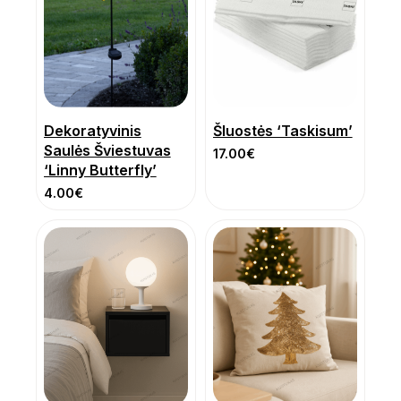
Dekoratyvinis
Šluostės ‘Taskisum’
Saulės Šviestuvas
17.00
€
‘Linny Butterfly’
4.00
€