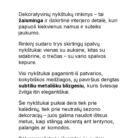
Dekoratyvinių nykštukų rinkinys – tai
žaisminga
ir išskirtinė interjero detalė, kuri
papuoš kiekvienus namus ir suteiks
jaukumo.
Rinkinį sudaro trys skirtingų spalvų
nykštukai: vienas su auksine, kitas su
sidabrine, o trečias – su vario spalvos
kepure.
Visi nykštukai pagaminti iš patvarios,
kokybiškos medžiagos, jų paviršius dengtas
subtiliu metališku blizgesiu
, kuris šviesoje
žvilga itin elegantiškai.
Šie nykštukai puikiai dera tiek prie
kalėdinių, tiek prie neutralių sezono
dekoracijų – juos galima naudoti ištisus
metus, kaip stilingą akcentą ant lentynos,
palangės ar komodos.