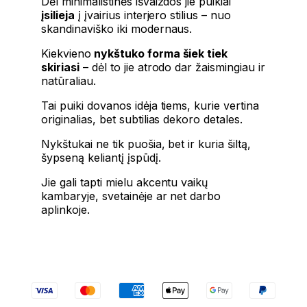
Dėl minimalistinės išvaizdos jie puikiai
įsilieja
į įvairius interjero stilius – nuo
skandinaviško iki modernaus.
Kiekvieno
nykštuko forma šiek tiek
skiriasi
– dėl to jie atrodo dar žaismingiau ir
natūraliau.
Tai puiki dovanos idėja tiems, kurie vertina
originalias, bet subtilias dekoro detales.
Nykštukai ne tik puošia, bet ir kuria šiltą,
šypseną keliantį įspūdį.
Jie gali tapti mielu akcentu vaikų
kambaryje, svetainėje ar net darbo
aplinkoje.