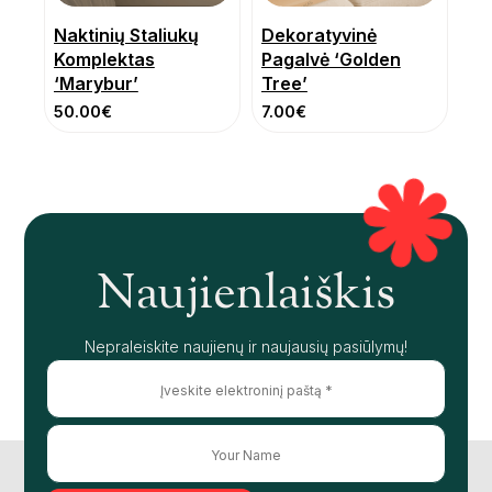
Naktinių Staliukų
Dekoratyvinė
Komplektas
Pagalvė ‘Golden
‘Marybur’
Tree’
50.00
€
7.00
€
Naujienlaiškis
Nepraleiskite naujienų ir naujausių pasiūlymų!