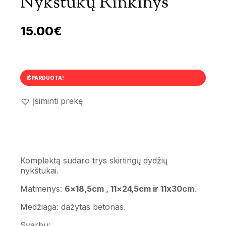
Nykštukų Rinkinys
15.00
€
IŠPARDUOTA!
Įsiminti prekę
Komplektą sudaro trys skirtingų dydžių
nykštukai.
Matmenys:
6×18,5cm , 11×24,5cm ir 11x30cm
.
Medžiaga: dažytas betonas.
Svarbu: