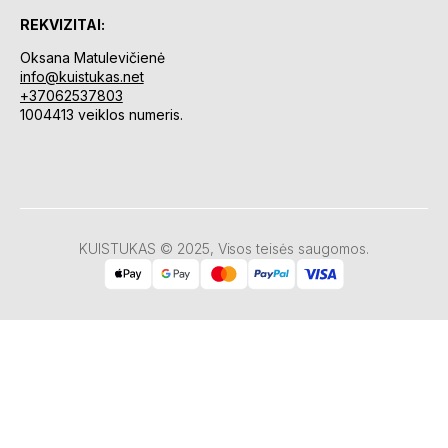
REKVIZITAI:
Oksana Matulevičienė
info@kuistukas.net
+37062537803
1004413 veiklos numeris.
KUISTUKAS © 2025, Visos teisės saugomos.