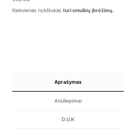
Kiekvienas nykštukas
turi smulkių įbrėžimų.
Aprašymas
Atsiliepimai
D.U.K