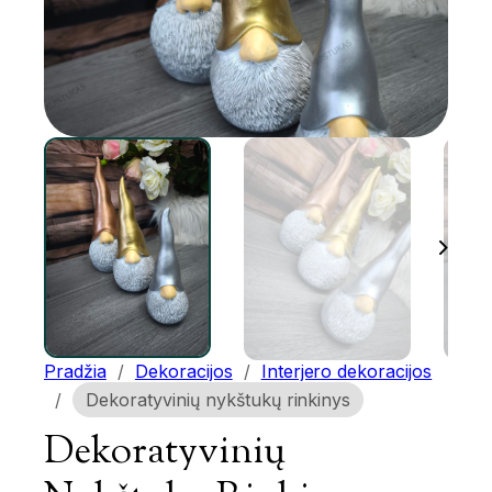
Pradžia
/
Dekoracijos
/
Interjero dekoracijos
/
Dekoratyvinių nykštukų rinkinys
Dekoratyvinių