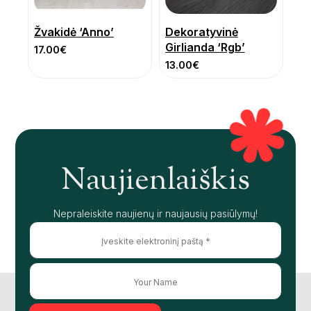
Žvakidė ‘Anno’
Dekoratyvinė
Girlianda ‘Rgb’
17.00
€
13.00
€
Naujienlaiškis
Nepraleiskite naujienų ir naujausių pasiūlymų!