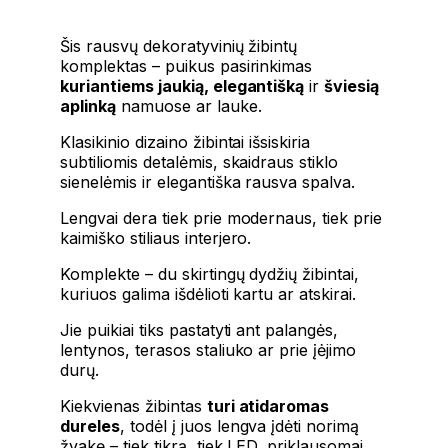
Šis rausvų dekoratyvinių žibintų
komplektas – puikus pasirinkimas
kuriantiems jaukią, elegantišką
ir
šviesią
aplinką
namuose ar lauke.
Klasikinio dizaino žibintai išsiskiria
subtiliomis detalėmis, skaidraus stiklo
sienelėmis ir elegantiška rausva spalva.
Lengvai dera tiek prie modernaus, tiek prie
kaimiško stiliaus interjero.
Komplekte – du skirtingų dydžių žibintai,
kuriuos galima išdėlioti kartu ar atskirai.
Jie puikiai tiks pastatyti ant palangės,
lentynos, terasos staliuko ar prie įėjimo
durų.
Kiekvienas žibintas
turi atidaromas
dureles
, todėl į juos lengva įdėti norimą
žvakę – tiek tikrą, tiek LED, priklausomai