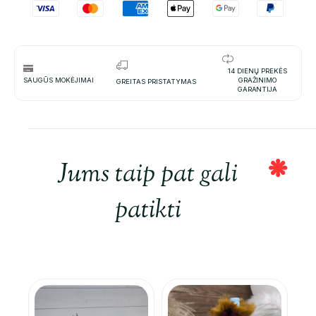
14 DIENŲ PREKĖS
SAUGŪS MOKĖJIMAI
GRAŽINIMO
GREITAS PRISTATYMAS
GARANTIJA
Jums taip pat gali
patikti