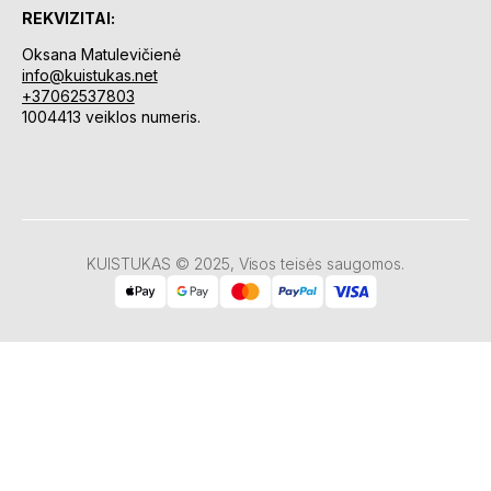
REKVIZITAI:
Oksana Matulevičienė
info@kuistukas.net
+37062537803
1004413 veiklos numeris.
KUISTUKAS © 2025, Visos teisės saugomos.