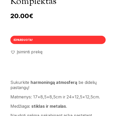
Komplektas
20.00
€
IŠPARDUOTA!
Įsiminti prekę
Sukurkite
harmoningą atmosferą
be didelių
pastangų!
Matmenys: 17×8,5×8,5cm ir 24×12,5×12,5cm.
Medžiaga
: stiklas ir metalas
.
Naudoti galima pakabinant arba pastatant.