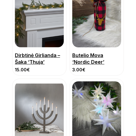
Dirbtinė Girlianda –
Butelio Mova
Šaka ‘Thuja’
‘Nordic Deer’
15.00
€
3.00
€